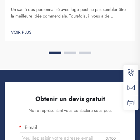
Un sac à dos personnalisé avec logo peut ne pas sembler être
la meilleure idée commerciale. Toutefois, il vous aide
certainement à vous démarquer. Fuzhou Saipulang Trading est
une entreprise qui passe des commandes en gros de ces
VOIR PLUS
articles afin de renforcer la notoriété de la marque. Vous savez,
lorsque...
Obtenir un devis gratuit
Notre représentant vous contactera sous peu.
E-mail
0/100