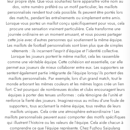
leur propre style. Que vous souhaitiez faire apparaître votre nom au
dos, votre numéro préféré ou un motif particulier, les maillots
personnalisés rendent tout cela possible. Ils peuvent être portés lors
des matchs, pendant les entraînements ou simplement entre amis.
Lorsque vous portez un maillot conçu spécifiquement pour vous, cela
procure une sensation vraiment particulière. Cela transforme une
journée ordinaire en un moment amusant, et vous pouvez partager
cette joie avec d’autres personnes qui soutiennent la même équipe.
Les maillots de football personnalisés sont bien plus que de simples
vêtements : ils incarnent l’esprit d’équipe et l’identité collective.
Lorsque les joueurs portent le même maillot, cela les rassemble
comme une véritable équipe. Cette cohésion est essentielle, car elle
permet aux joueurs de mieux collaborer entre eux. Les supporters se
sentent également partie intégrante de l’équipe lorsqu’ils portent des
maillots personnalisés. Par exemple, lors d’un grand match, tout le
monde arborant les mêmes couleurs et les mêmes logos crée un lien
fort. C’est pourquoi de nombreuses écoles et clubs encouragent leurs
équipes à porter des tenues uniformes : cela témoigne de l’unité et
renforce la fierté des joueurs. Imaginez-vous au milieu d’une foule de
supporters, tous acclamant la même équipe, tous revêtus de leurs
maillots uniques. Cela crée une atmosphère extraordinaire ! Les
maillots personnalisés peuvent aussi comporter des motifs spécifiques
qui illustrent l’histoire ou les valeurs de l’équipe. Cela aide chacun à
comprendre ce que l’équipe représente. Chez Fuzhou Saipulang