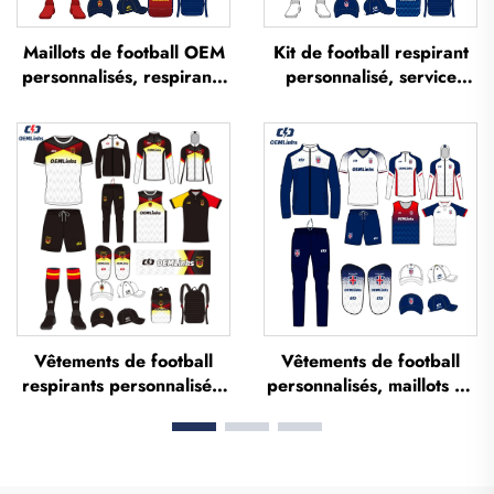
Maillots de football OEM
Kit de football respirant
personnalisés, respirants
personnalisé, service
et imprimés par
OEM, maillots de football
sublimation — maillots
personnalisés, tenues
d'équipe de football,
complètes de football,
vêtements de football, t-
maillots de football
shirts de football
sublimés
personnalisés
Vêtements de football
Vêtements de football
respirants personnalisés,
personnalisés, maillots de
ensemble complet
football, tenues d'équipe
d'uniformes de football, t-
pour la Thaïlande, kits
shirts de football,
complets, survêtements
ensembles d'uniformes,
de football, maillots de