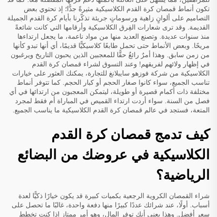
تكون أنماط قمصان كرة القدم الكلاسيكية مثيرةً جدًّا؛ إذ تحتوي بعض
التصاميم على ألوانٍ زاهية ورسوماتٍ جريئة تذكّرنا بأيام كرة القدم الجميلة
القديمة. وقد ترى شعارات الفِرق الكلاسيكية وأرقامها التي كانت شائعةً
منذ سنوات عديدة. وتصنع العديد منها من مواد ناعمة، ما يجعل ارتداءها
مريحًا. وبعض الأنماط حتى تحمل طابعًا كلاسيكيًّا قديمًا، أي أنها تبدو كأنها
من زمن سابق. وهذا أمرٌ رائعٌ حقًّا للمعجبين الذين يحبون التاريخ ويرغبون
في إظهار ولائهم لفريقهم! وعند التسوق لشراء قمصان كرة القدم
الكلاسيكية من شركة فوزهو سايبلانغ للتجارة، يمكنك العثور على خيارات
تناسب الجميع، سواء كانوا صغار الحجم أو كبار الحجم. كما تتوفر أنماط
مختلفة ذات أكمام قصيرة أو طويلة، ليتمكن المعجبون من ارتدائها في أي
فصل من السنة. سواء أردت ارتداء القميص في المباراة أم فقط لمجرد
المتعة، فستجد في عالم قمصان كرة القدم الكلاسيكية ما يناسب الجميع.
كيف تدمج قمصان كرة القدم
الكلاسيكية في عروضك من البضائع
الرياضية؟
شراء القمصان الكروية الرجعية بكميات كبيرة قد يكون خيارًا ذكيًّا لعدة
أسباب. أولًا، عند شرائك عددًا كبيرًا منها دفعة واحدة، غالبًا ما تحصل على
سعر أفضل. وهذا يعني أنك توفر المال، وهو أمر ممتاز إذا كنت تخطط