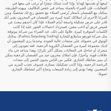
لبيعها أو تقديمها كهدايا. وإذا كنت تمتلك متجرًا أو ترغب في بيعها في
الفعاليات، فإن الشراء بالجملة يساعد في خفض التكاليف. وبهذه الطريقة،
يمكنك بيع القمصان بأسعار تُرضي العملاء مع تحقيق ربحٍ لك شخصيًّا. ومن
المزايا الأخرى أن امتلاكك كمية كبيرة من القمصان في المخزون يعني أنك
قادر على عرض تشكيلة واسعة أمام العملاء. فإذا كان أحدهم يبحث عن
قميص فريق أو لاعب معين، فستزداد احتمالات العثور عليه إذا كانت
الكميات المتوفرة كبيرة. علاوةً على ذلك، عند الشراء من شركة موثوقة
مثل شركة فوزهو سايبلانغ للتجارة (Fuzhou Saipulang Trading)، يمكنك
الوثوق في حصولك على منتجات عالية الجودة. وعندما يرى المعجبون أن
لديك مجموعة كبيرة من القمصان الكروية الرجعية، فقد يعودون إلى
متجرك أو جناحك في الفعاليات بشكل أكثر تكرارًا. وهذا يساعد في بناء
علاقات قوية. وأخيرًا، فإن امتلاك مخزون جيد من القمصان الرجعية يمكن
أن يميز نشاطك التجاري. فكثير من الناس يحبون الحنين إلى معدات
الرياضة الرجعية، وإذا كانت تشكيلتك ممتازة، فسوف تجذب المزيد من
المعجبين. وهذا يؤدي إلى زيادة المبيعات ونجاح أكبر لنشاطك التجاري
عمومًا.