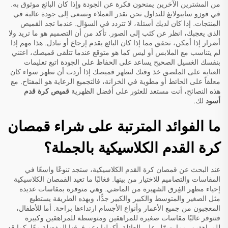
من المشترين الآخرين يمنحون فكرة عن الجودة وإذا كان البائع موثوق به.
في فوزو سايبولانغ للتداول نحن نقدر العملاء ونسعى إلى جودة عالية في
المنتجات. إذا كان لديك أسئلة، لا تتردد في السؤال. عندما تجد القميص
الذي يعجبك، انظر عن كثب إلى الصور. تأكد من أن التصميم هو ما تريد ولا
أضرار إذا أمكن، تحقق مما إذا كان البائع يقدم إرجاع أو تبادل. هذا مهم إذا
لم يتناسب مع الملابس أو ليس كما هو متوقع عندما تتلقى قميصك، اعتني
بنفسك الغسيل الصحيح يساعد على الحفاظ على الجودة اتبع تعليمات
العناية على الملصق خذ وقتك لتظهر قميصك إذا أردت أن تظهر سواء كان
معلقاً على الحائط أو مطوية في الخزانة، فالتجميع الرعاية هو المفتاح. مع
هذه النصائح، أنت مستعد للعثور على أفضل الظهرية
قميص كرة قدم
أسود
لك.
ما الفوائد المترتبة على شراء قمصان
كرة القدم الكلاسيكية بالجملة؟
عند البحث عن قمصان كرة القدم الكلاسيكية، ستجد تنوعًا واسعًا في
المقاسات والتصاميم للاختيار من بينها. فغالبًا ما تعيد القمصان الكلاسيكية
إحياء مظهر الفِرق الشهيرة من الماضي. وهي متوفرة بمقاسات عديدة
مثل الصغير والمتوسط والكبير والكبير جدًّا، وبهذه الطريقة يستطيع
المعجبون من جميع الأعمار وأنواع الأجسام ارتداءها براحة. أما للأطفال،
فتتوفر غالبًا مقاسات صغيرة للمراهقين ومتوسطة للمراهقين وكبيرة
للمراهقين، مما يسهّل على العائلة بأكملها دعم فرقها المفضلة معًا. كما قد