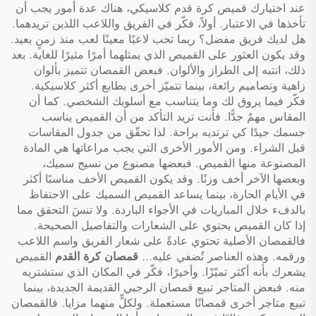
عند اختيارك قميص كرة قدم كلاسيكي، هناك عدة أمور يجب أن
تأخذها في الاعتبار. أولاً، فكّر في الفريق واللاعب اللذين تريدهما.
هل لديك فريق مفضل؟ ربما تحب لاعبًا معينًا لعب منذ زمنٍ بعيد.
وقد يكون العثور على القميص الذي يمثلهما أمرًا مثيرًا للغاية. بعد
ذلك، انتبه إلى الطراز والألوان. فبعض القمصان تتميز بألوان
زاهية وتصاميم رائعة، بينما تتميّز أخرى بطابع أكثر كلاسيكية.
فكّر فيما يروق لك وما يتناسب مع أسلوبك الشخصي. كما أن
المقاس مهمٌ جدًّا. فأنت تريد التأكد من أن القميص يناسب
جسمك جيدًا كي ترتديه براحة. لذا تحقّق من جدول المقاسات
قبل الشراء. ومن الأمور الأخرى التي يجب مراعاتها هي المادة
المصنوعة منها القميص. فبعضها مصنوع من نسيج سميك،
وبعضها الآخر أخف وزنًا. وقد يكون القميص الأخف مناسبًا أكثر
في الأيام الحارة، بينما يساعد القميص السميك على الاحتفاظ
بالدفء خلال المباريات في الأجواء الباردة. ولا تنسَ التحقق مما
إذا كان القميص يحتوي على الشعارات والتفاصيل الصحيحة.
فالقمصان الأصلية تحتوي عادةً على شعار الفريق واسم اللاعب
ورقمه. وهذه العناصر تُضفي عليه...
قمصان كرة القدم
القميص
يشعرك بأنه أكثر تميّزًا. وأخيرًا، فكّر في المكان الذي ستشتريه
منه. فبعض المتاجر تبيع قمصان الرجبي القديمة الجديدة، بينما
تبيع متاجر أخرى قمصانًا مستعملة. ولكلٍّ منهما مزايا. فالقمصان