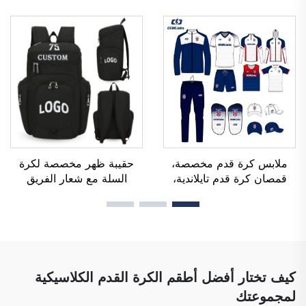
قابلة للتنفُّس، ومُصنَّعة حسب
تصنيع حسب الطلب (OEM)،
الطلب (OEM)، وقمصان
قمصان رياضية مخصصة
فريق كرة القدم، وملابس
لكرة القدم، أطقم زي رياضي
كرة القدم، وقمصان رياضية
لكرة القدم، قمصان رياضية
مخصصة لكرة القدم
مصنوعة باستخدام تقنية
التسامي
ملابس كرة قدم مخصصة،
حقيبة ظهر مخصصة لكرة
قمصان كرة قدم تايلاندية،
السلة مع شعار الفريق
أطقم زي رياضي كاملة لكرة
الرياضي، مقاومة للماء، عادية
القدم، بدلة رياضية لكرة
الاستخدام، مدرسية، حرارية،
القدم، قمصان كرة قدم
ومخصصة للطباعة بالتسامي،
مطبوعة بالتحوير الحراري،
لكرة القدم وكرة السلة
ملابس كرة قدم
كيف تختار أفضل أطقم الكرة القدم الكلاسيكية
لمجموعتك