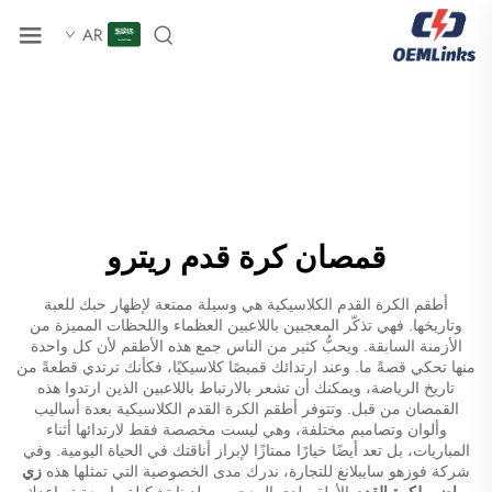
AR
قمصان كرة قدم ريترو
أطقم الكرة القدم الكلاسيكية هي وسيلة ممتعة لإظهار حبك للعبة
وتاريخها. فهي تذكّر المعجبين باللاعبين العظماء واللحظات المميزة من
الأزمنة السابقة. ويحبُّ كثير من الناس جمع هذه الأطقم لأن كل واحدة
منها تحكي قصةً ما. وعند ارتدائك قميصًا كلاسيكيًا، فكأنك ترتدي قطعةً من
تاريخ الرياضة، ويمكنك أن تشعر بالارتباط باللاعبين الذين ارتدوا هذه
القمصان من قبل. وتتوفر أطقم الكرة القدم الكلاسيكية بعدة أساليب
وألوان وتصاميم مختلفة، وهي ليست مخصصة فقط لارتدائها أثناء
المباريات، بل تعد أيضًا خيارًا ممتازًا لإبراز أناقتك في الحياة اليومية. وفي
شركة فوزهو سايبلانغ للتجارة، ندرك مدى الخصوصية التي تمثلها هذه
زي
رياضي لكرة القدم
الأطقم لدى المعجبين. ولدينا تشكيلة واسعة تساعدك