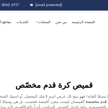
8 5042 6917
[email protected]
الصفحة الرئيسية
من نحن
المنتجات
الخدمات
مقاطع ال
قميص كرة قدم مخصّص
متعًا للغاية! فهو يتيح لك عرض اسم لاعبك المفضل، أو اسمك الشخ
 قدم مخصصة
القمصان ليست مجرد أقمشة فحسب، بل هي وسيلةٌ للت
خصوصية. ويُعد اختيار القميص المناسب أمراً بالغ الأهمية، لأنه يسا