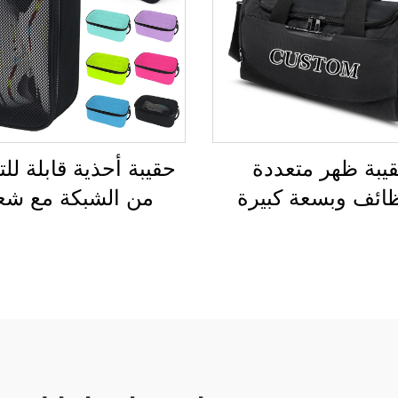
وعة من البوليستر
الطائر لمضارب الر
يبة ظهر متعددة
حقيبة أحذية قابلة لل
ظائف وبسعة كبيرة
من الشبكة مع شع
 للنساء والرجال،
مخصص، ومقاومة للم
ة للماء، مع مساحة
ومخصصة للطباع
 للأحذية، وحقيبة
بالتسامي، لتخزين الأ
ل للسفر والأنشطة
وحمايتها من الغبار
الخارجية
ومناسبة للجيم والأ
الخارجية والسفر والر