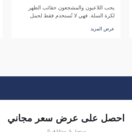
يحب اللاعبون والمشجعون حقائب الظهر
لكرة السلة. فهي لا تُستخدم فقط لحمل
معدات كرة السلة، بل أيضًا لإظهار روح
عرض المزيد
الفريق والهوية الفردية. ونحن في شركة
فوزهو ساي بولانغ للتجارة ندرك الحاجة إلى
حقيبة ظهر جذّابة ومتينة. النقاط الرئيسية...
احصل على عرض سعر مجاني
سيتصل بك ممثلنا قريبًا.