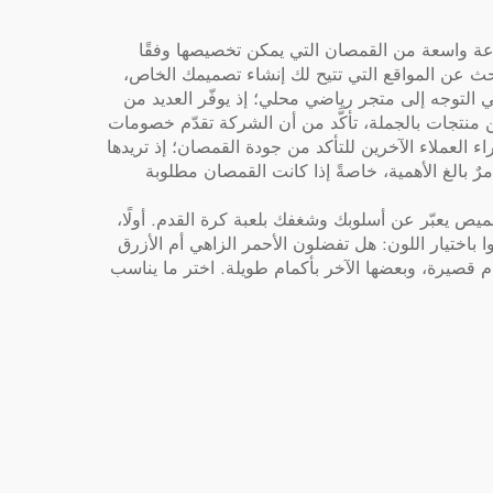
لأحذية الرياضة
عة واسعة من القمصان التي يمكن تخصيصها وفقًا
حث عن المواقع التي تتيح لك إنشاء تصميمك الخاص،
التوجه إلى متجر رياضي محلي؛ إذ يوفّر العديد من
نتجات بالجملة، تأكَّد من أن الشركة تقدّم خصومات
 العملاء الآخرين للتأكد من جودة القمصان؛ إذ تريدها
بالغ الأهمية، خاصةً إذا كانت القمصان مطلوبة
يص يعبّر عن أسلوبك وشغفك بلعبة كرة القدم. أولًا،
وا باختيار اللون: هل تفضلون الأحمر الزاهي أم الأزرق
 قصيرة، وبعضها الآخر بأكمام طويلة. اختر ما يناسب