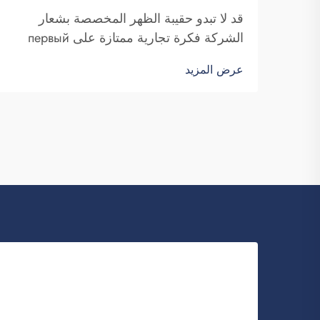
قد لا تبدو حقيبة الظهر المخصصة بشعار
الشركة فكرة تجارية ممتازة على первый
взгляд. ومع ذلك، فإنها بالتأكيد تساعدك على
عرض المزيد
التميز. شركة فوزهو سايبلانغ للتجارة هي
شركة تتولى طلبات هذه الحقائب بكميات
كبيرة وتوفّرها لغرض تعزيز الوعي بالعلامة
التجارية. كما تعلمون، عندما...