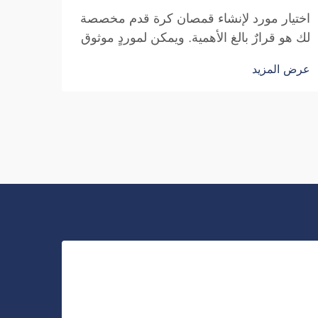
اختيار مورد لإنشاء قمصان كرة قدم مخصصة
لك هو قرارٌ بالغ الأهمية. ويمكن لموردٍ موثوق
أن يجعل قمصانك تبدو أنيقةً وتشعرك بالراحة
عرض المزيد
عند ارتدائها. سواء كانت هذه القمصان لفريقك
أو مدرستك أو ناديك، فمن المهم أن تتأكد من
مراعاة العوامل الصحيحة عند الاختيار...