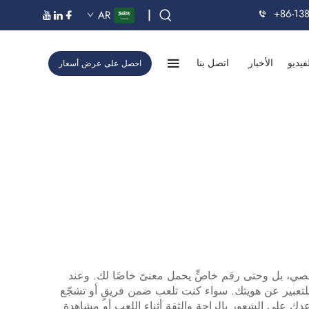
+86-13
|
AR
فيديو
الأخبار
اتصل بنا
احصل على عرض أسعار
صي، بل وحتى رقم خاصٍّ يحمل معنىً خاصًا لك. وعند
عبير عن هويتك. سواء كنت تلعب ضمن فريقٍ أو تشجّع
عدك على الشعور بالراحة والثقة أثناء اللعب أو مشاهدة