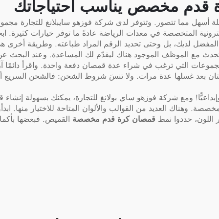
للرجال
 قدم مخصص يناسب احتياجاتك
ة أسهل مما تتصور. وتتوفر لدى شركة فوزهو سايبلانغ للتجارة مجمو
ترونية المتخصصة في معدات الرياضة عادةً ما توفر خيارات كثيرة. اب
المفضل لديك، بل وحتى تحديد الرقم المراد طباعته. وطريقة أخرى هي 
دث مع الموظف الموجود هناك ليقدّم لك المساعدة. وعند البحث عن م
مجموعات التي ترغب في شراء عدة قمصان دفعة واحدة. واقرأ دائمًا آراء
ن بعد غسلها عدة مرات. ولا تنسَ شروط الشحن: فالشحن السريع أمرٌ 
عيًّا! ومع شركة فوزهو ساي بولانغ للتجارة، يمكنك بسهولة إنشاء قم
مخصصة. وهناك العديد من القوالب والألوان المتاحة للاختيار منها. ابدأ
ار اللون، حددوا نمط
قمصان كرة قدم مخصصة
القميص. فبعضها بأكمام