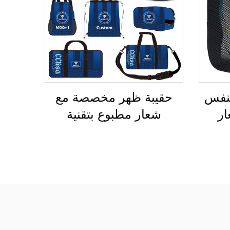
يشة
السلة
تنفس
حقيبة ظهر مخصصة مع
ار
شعار مطبوع بتقنية
اء،
التسامي، وحقيبة مدرسية
ة
لسباحة، وحقيبة قابلة
حذية
للإغلاق برباط سحب،
،
ومقاومة للماء، وحقيبة
نشطة
رياضية شاملة لكرة السلة
ياضة،
وكرة القدم، وحقيبة سفر