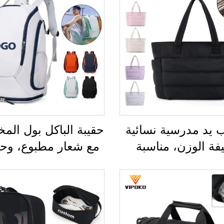
 يد مدرسية نسائية
حقيبة الباكل بول ال
فة الوزن، مناسبة
مع شعار مطبوع، وح
ة الخارجية والترفيه
مضاربة التنس وري
ر، وحقائب يد ناعمة
الطائر، وحقيبة ريشة ا
يدات العاملات في
لمضرب الريشة، وحق
تب، ومقاومة للماء،
البادل والتنس وري