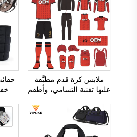
ملابس كرة قدم مطبَّقة
حقائب
عليها تقنية التسامي، وأطقم
خفي
أقمصة كرة القدم للرجال
للأنشط
للاستخدام أثناء التدريب،
والسف
وملابس رياضية مخصصة
للس
لكرة القدم، وزي فريق كرة
المكا