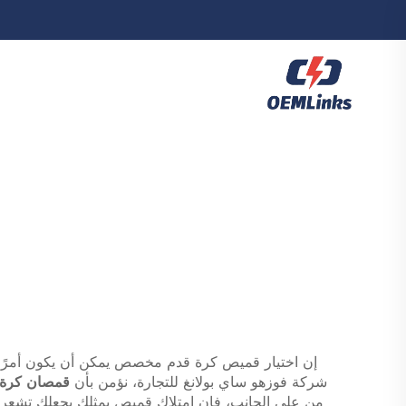
إن اختيار قميص كرة قدم مخصص يمكن أن يكون أمرًا م
شركة فوزهو ساي بولانغ للتجارة، نؤمن بأن
قمصان كرة
من على الجانب، فإن امتلاك قميصٍ يمثلك يجعلك تشعر بال