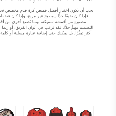
يجب أن يكون اختيار أفضل قميص كرة قدم مخصص تجربة 
فإذا كان ضيقًا جدًّا سيصبح غير مريح، وإذا كان فضفاض
مصنوع من أقمشة سميكة، بينما تُصنع أخرى من أقمشة
التصميم مهمٌّ جدًّا: فقد ترغب في ألوان الفريق، أو ربما
أكثر تميُّزًا. بل يمكنك حتى إضافة عبارة مسلية أو كلمة