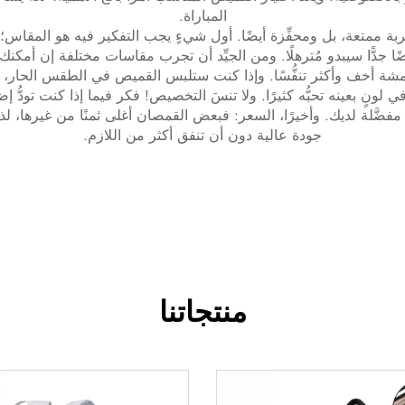
المباراة.
ممتعة، بل ومحفِّزة أيضًا. أول شيءٍ يجب التفكير فيه هو المقا
ًا جدًّا سيبدو مُترهلًا. ومن الجيِّد أن تجرب مقاسات مختلفة إن أمك
 أخف وأكثر تنفُّسًا. وإذا كنت ستلبس القميص في الطقس الحار، فإن
 في لونٍ بعينه تحبُّه كثيرًا. ولا تنسَ التخصيص! فكر فيما إذا كنت تو
 مفضَّلة لديك. وأخيرًا، السعر: فبعض القمصان أغلى ثمنًا من غيرها، ل
جودة عالية دون أن تنفق أكثر من اللازم.
منتجاتنا