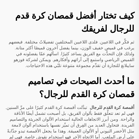
كيف تختار أفضل قمصان كرة قدم
للرجال لفريقك
ثم فكِّر في اللاعبين. فلدى اللاعبين المختلفين تفضيلاتٌ مختلفة. فبعضهم
يرغب في قميص خفيف الوزن، بينما يفضل آخرون قميصًا أكثر متانة.
ولذلك فإن التحدُّث مع الفريق يساعد كثيرًا. اسألهم عمّا يفضلونه في
القميص الرياضي واستمع إلى آرائهم وأفكارهم. ويمكن لشركة فوزهو
سايبلانغ للتجارة أن تقدِّم مجموعة متنوعة تلبّي هذه الاحتياجات.
ما أحدث الصيحات في تصاميم
قمصان كرة القدم للرجال؟
أقمصة كرة القدم للرجال
تبدَّلت أقمصة كرة القدم كثيرًا على مرِّ السنين.
فهي لم تعد تتعلَّق فقط بألوان الفريق، بل أصبحت تشمل أيضًا الأناقة
والراحة. ومن أبرز الاتجاهات الحالية استخدام الألوان الجريئة والتصاميم
الفريدة. فتحاول العديد من الفِرق أن تميِّز نفسها باستخدام ألوان لامعة
مثل الأخضر النيوني أو الألوان العميقة. وهذا ما يجعل الأقمصة تبدو جذّابةً
على أرض الملعب. أما الاتجاه الآخر فهو استخدام نقوش خاصة. فهي لم