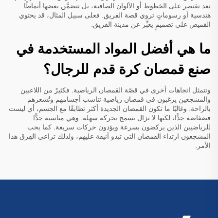
تعد تقتصر على الخطوط أو الألوان الصافية، بل تتضمَّن بعضها أنماطًا
هندسية أو رسوماتٍ تروي قصة الفريق. فعلى سبيل المثال، قد يحتوي
القميص على تصميمٍ يعبِّر عن مدينة الفريق.
ما هي أفضل المواد المستخدمة في
صنع قمصان كرة قدم للرجال؟
وتتمثل اتجاهات أخرى في قصّة القمصان الرياضية. فكثيرٌ من اللاعبين
والمشجعين يرغبون في قمصان رياضية تناسب أجسامهم وتُشعرهم
بالراحة. وغالبًا ما تكون القمصان الجديدة أكثر تطابقًا مع الجسم، أي ليست
فضفاضة جدًّا، لكنها لا تزال تسمح بحركة سهلة. وهي مناسبة جدًّا
للرياضيين الذين يركضون بسرعة ويؤدون حركات سريعة. كما يحب
المشجعون ارتداء القمصان التي تبدو أنيقة عليهم، ولذلك تراعي الفِرق هذا
الأمر.