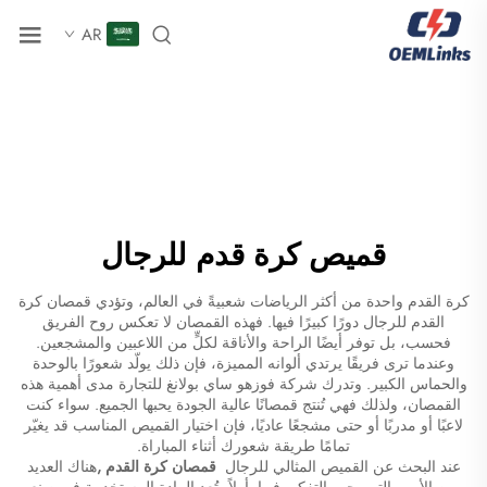
AR
قميص كرة قدم للرجال
كرة القدم واحدة من أكثر الرياضات شعبيةً في العالم، وتؤدي قمصان كرة
القدم للرجال دورًا كبيرًا فيها. فهذه القمصان لا تعكس روح الفريق
فحسب، بل توفر أيضًا الراحة والأناقة لكلٍّ من اللاعبين والمشجعين.
وعندما ترى فريقًا يرتدي ألوانه المميزة، فإن ذلك يولّد شعورًا بالوحدة
والحماس الكبير. وتدرك شركة فوزهو ساي بولانغ للتجارة مدى أهمية هذه
القمصان، ولذلك فهي تُنتج قمصانًا عالية الجودة يحبها الجميع. سواء كنت
لاعبًا أو مدربًا أو حتى مشجعًا عاديًا، فإن اختيار القميص المناسب قد يغيّر
تمامًا طريقة شعورك أثناء المباراة.
عند البحث عن القميص المثالي للرجال
قمصان كرة القدم
,
هناك العديد
من الأمور التي يجب التفكير فيها. أولاً، تُعد المادة المستخدمة في صنع