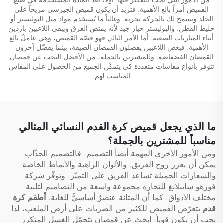
القميص أمراً بالغ الأهمية. فتريد أن يكون قميص الجيرسي مريحاً على
الجلد ويسمح لك بالحركة بحرية. وغالباً ما تُستخدم مواد مثل البوليستر أو
خليط القطن. والبوليستر خيار جيد لأنه يمتص العرق ويبقي اللاعبين باردين
أثناء المباريات الصعبة. أما الأمر التالي فهو قصّة القميص، وهي عاملٌ بالغ
الأهمية. فبعض اللاعبين يفضلون القمصان الضيقة، بينما يفضّل آخرون
القمصان الفضفاضة. وللمشترين بالجملة، من الأفضل البحث عن قمصان
تتوفر بأنواع مقاسات متعددة كي يتمكّن الجميع من الحصول على المقاس
المناسب لهم.
ما الذي يجعل قميص كرة القدم النسائي المثالي
مناسباً للمشترين بالجملة؟
ومن الأمور الأخرى المهمة أيضاً التصميم. فالتصميم الجذّاب
يمكن أن يعزز روح الفريق. والألوان الزاهية والأنماط الخاصة
والشعارات الجميلة تساعد الفريق على التميّز. وتوفّر شركة
فوزهو سايبلانغ للتجارة مجموعة واسعة من التصاميم لتلبية
مختلف الأذواق. كما أن المتانة عنصرٌ أساسيٌّ للغاية.
أطقم كرة
قدم
يتعرّض القميص للكثير من الضربات على أرض الملعب، لذا
يجب أن يكون قوياً. ابحث عن قمصان تتحمّل الغسل المتكرر