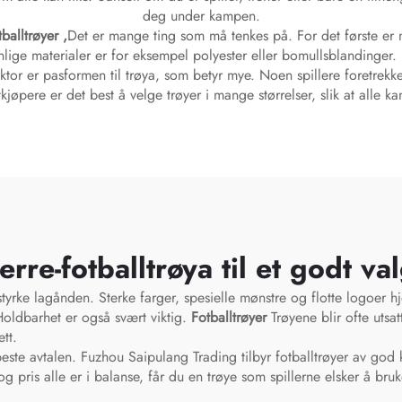
deg under kampen.
tballtrøyer
,
Det er mange ting som må tenkes på. For det første er ma
ige materialer er for eksempel polyester eller bomullsblandinger. Po
faktor er pasformen til trøya, som betyr mye. Noen spillere foretrek
kjøpere er det best å velge trøyer i mange størrelser, slik at alle 
rre-fotballtrøya til et godt va
styrke lagånden. Sterke farger, spesielle mønstre og flotte logoer hj
Holdbarhet er også svært viktig.
Fotballtrøyer
Trøyene blir ofte utsa
tt.
 beste avtalen. Fuzhou Saipulang Trading tilbyr fotballtrøyer av god kva
 pris alle er i balanse, får du en trøye som spillerne elsker å bruk