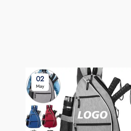
02
May