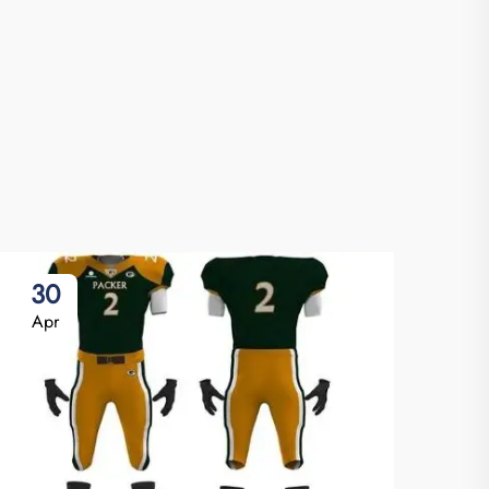
30
2
Apr
Ap