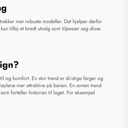
ag
retrekker mer robuste modeller. Det hjelper derfor
an tilby et bredt utvalg som tilpasser seg disse
sign?
l og komfort. En stor trend er dristige farger og
røylene mer attraktive på banen. En annen trend
om forteller historien til laget. For eksempel