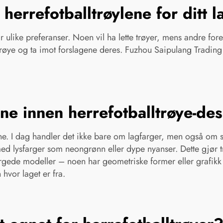
errefotballtrøylene for ditt l
har ulike preferanser. Noen vil ha lette trøyer, mens andre fo
røye og ta imot forslagene deres. Fuzhou Saipulang Trading k
ne innen herrefotballtrøye-de
. I dag handler det ikke bare om lagfarger, men også om sti
med lysfarger som neongrønn eller dype nyanser. Dette gjør t
fargede modeller – noen har geometriske former eller grafikk s
 hvor laget er fra.