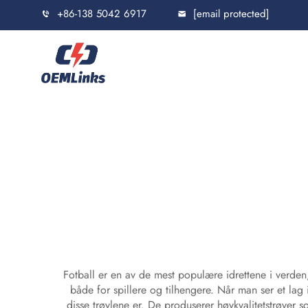
+86-138 5042 6917
[email protected]
Fotball er en av de mest populære idrettene i verden, 
både for spillere og tilhengere. Når man ser et lag 
disse trøylene er. De produserer høykvalitetstrøyer so