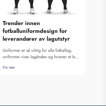
Trender innen
Hvo
fotballuniformdesign for
vik
leverandører av lagutstyr
fot
Uniformer er så viktig for alle fotballag;
Barna
uniformer viser lagånden og forener et lag.
aspe
Hos Fuzhou Saipulang Trading vet vi
føles
Vis mer
Vis m
hvordan design kan påvirke en kamp. Å
med 
bære en fantastisk fotballuniform kan gi
unifo
spillerne en sterkere følelse av kraft. En
Saip
uni...