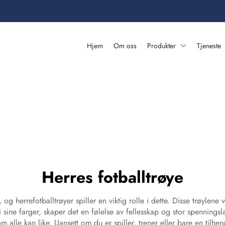
Hjem
Om oss
Produkter
Tjeneste
Herres fotballtrøye
og herrefotballtrøyer spiller en viktig rolle i dette. Disse trøylene
i sine farger, skaper det en følelse av fellesskap og stor spennings
m alle kan like. Uansett om du er spiller, trener eller bare en tilhe