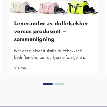
Leverandør av duffelsekker
versus produsent –
sammenligning
Når det gjelder å skaffe duffelsekker til
bedriften din, bør du kjenne forskjellen
mellom en leverandør og en produsent.
Vis mer
Leverandører er selskaper som selger varer,
mens produsenter lager dem. Fuzhou
Saipulang Trading er et bra valg for
bedrifter som ønsker q...