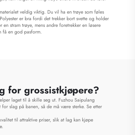
terialet veldig viktig. Du vil ha en trøye som føles
lyester er bra fordi det trekker bort svette og holder
ker en stram trøye, mens andre foretrekker en løsere
kan få en god pasform.
lg for grossistkjøpere?
elper laget til å skille seg ut. Fuzhou Saipulang
tt for slag på banen, så de må være sterke. Se etter
litet til attraktive priser, slik at lag kan kjøpe
e.