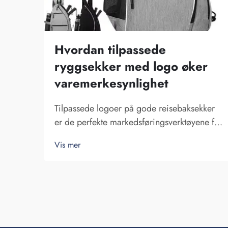
Hvordan tilpassede
ryggsekker med logo øker
varemerkesynlighet
Tilpassede logoer på gode reisebaksekker
er de perfekte markedsføringsverktøyene for
et selskap. At du får navnet ditt synlig for
Vis mer
flere personer, kan ikke understrekes nok.
Hver gang personen som bærer din
baksakk på ryggen...