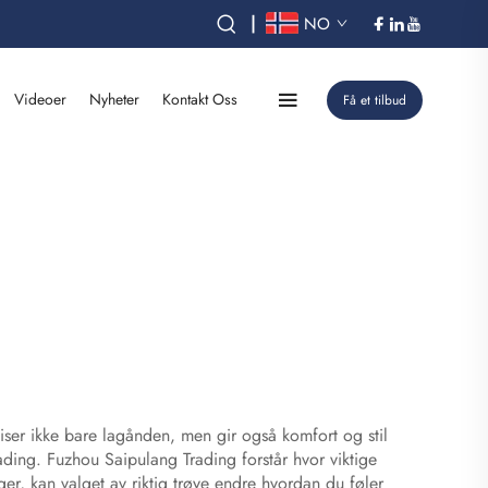
|
NO
Videoer
Nyheter
Kontakt Oss
Få et tilbud
 viser ikke bare lagånden, men gir også komfort og stil
lading. Fuzhou Saipulang Trading forstår hvor viktige
nger, kan valget av riktig trøye endre hvordan du føler