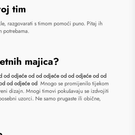
oj tim
akle, razgovarati s timom pomoći puno. Pitaj ih
im potrebama.
metnih majica?
d od odjeće od od odjeće od od odjeće od od
 od od odjeće od
Mnogo se promijenilo tijekom
tveni dizajn. Mnogi timovi pokušavaju se izdvojiti
u posebni uzorci. Ne samo prugaste ili obične,