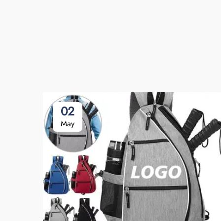
02
May