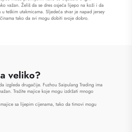
ako važan. Želiš da se dres osjeća lijepo na koži i da
im u teškim utakmicama. Sljedeća stvar je napad jersey
ličinama tako da svi mogu dobiti svoje dobro.
a veliko?
mu da izgleda drugačije. Fuzhou Saipulang Trading ima
nažan. Tražite majice koje mogu izdržati mnogo
e majice sa lijepim cijenama, tako da timovi mogu