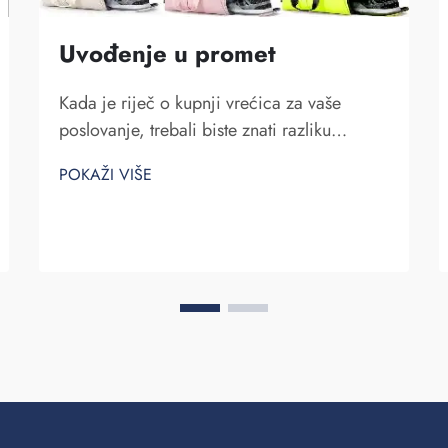
Uvođenje u promet
Kada je riječ o kupnji vrećica za vaše
poslovanje, trebali biste znati razliku
između dobavljača i proizvođača.
POKAŽI VIŠE
Dobavljači su tvrtke koje prodaju stvari, dok
ih proizvođač proizvodi. Fuzhou Saipulang
Trading je dobar izbor za poslovne potrebe
q...