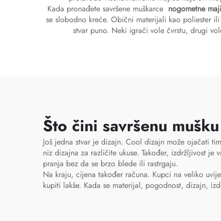
Kada pronađete savršene muškarce
nogometne maj
se slobodno kreće. Obični materijali kao poliester il
stvar puno. Neki igrači vole čvrstu, drugi v
Što čini savršenu mušk
Još jedna stvar je dizajn. Cool dizajn može ojačati t
niz dizajna za različite ukuse. Također, izdržljivost je 
pranja bez da se brzo blede ili rastrgaju.
Na kraju, cijena također računa. Kupci na veliko uvij
kupiti lakše. Kada se materijal, pogodnost, dizajn, izdrž