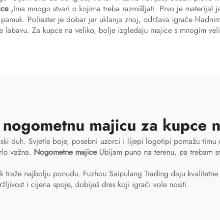
ice
,
Ima mnogo stvari o kojima treba razmišljati. Prvo je materijal j
i pamuk. Poliester je dobar jer uklanja znoj, održava igrače hladn
ole labavu. Za kupce na veliko, bolje izgledaju majice s mnogim ve
u nogometnu majicu za kupce n
imski duh. Svjetle boje, posebni uzorci i lijepi logotipi pomažu ti
vrlo važna.
Nogometne majice
Ubijam puno na terenu, pa trebam s
ek traže najbolju ponudu. Fuzhou Saipulang Trading daju kvalitetn
ljivost i cijena spoje, dobiješ dres koji igrači vole nositi.