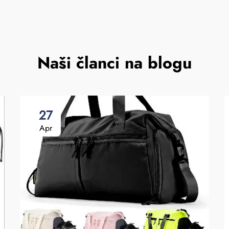
Naši članci na blogu
27
Apr