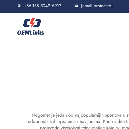
+86-138 5042 6917
[email protected]
Nogomet je jedan od najpopularnijih sportova u s
udobnost i stil i igračima i navijačima. Kada vidite
proizvode visokokvalitetne majice koje svi mog