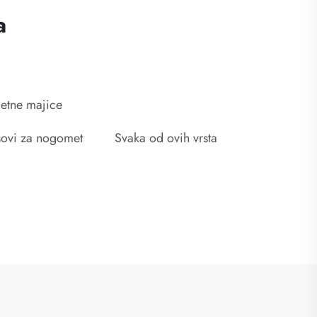
a
etne majice
sovi za nogomet
Svaka od ovih vrsta