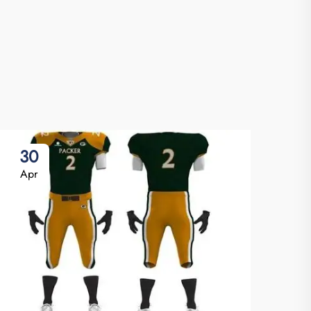
30
2
Apr
Ap