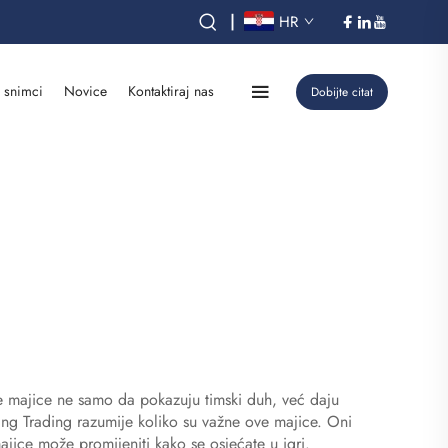
|
HR
 snimci
Novice
Kontaktiraj nas
Dobijte citat
e majice ne samo da pokazuju timski duh, već daju
lang Trading razumije koliko su važne ove majice. Oni
ajice može promijeniti kako se osjećate u igri.