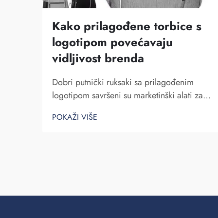
Kako prilagođene torbice s
logotipom povećavaju
vidljivost brenda
Dobri putnički ruksaki sa prilagođenim
logotipom savršeni su marketinški alati za
tvrtku. Činjenica da svoj brend možete
POKAŽI VIŠE
pokazati mnogim ljudima ne može se
potceniti. Svaki put kad osoba koja nosi
tvoj ranac na leđima...