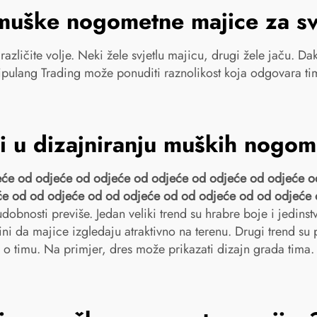
 muške nogometne majice za sv
 različite volje. Neki žele svjetlu majicu, drugi žele jaču. D
aipulang Trading može ponuditi raznolikost koja odgovara t
vi u dizajniranju muških nogo
eće od odjeće od odjeće od odjeće od odjeće od odjeće o
će od od odjeće od od odjeće od od odjeće od od odjeće
dobnosti previše. Jedan veliki trend su hrabre boje i jedins
čini da majice izgledaju atraktivno na terenu. Drugi trend s
u o timu. Na primjer, dres može prikazati dizajn grada tima.