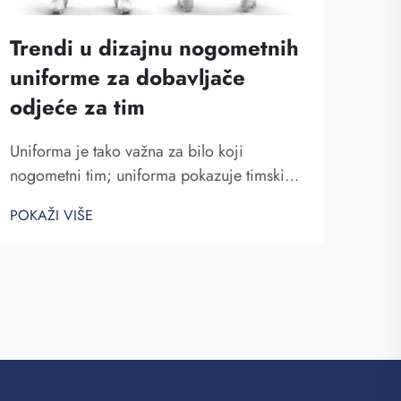
Trendi u dizajnu nogometnih
Zaš
uniforme za dobavljače
važ
odjeće za tim
no
Uniforma je tako važna za bilo koji
Od d
nogometni tim; uniforma pokazuje timski
nogo
duh i ujedinjuje tim zajedno. U Fuzhou
unif
POKAŽI VIŠE
POKA
Saipulang Trading, znamo kako dizajn
što 
može učiniti da igra. Nosenje nevjerojatne
ide 
nogometne uniforme može donijeti
Fuzh
igračima snažniji osjećaj. Jednostavan...