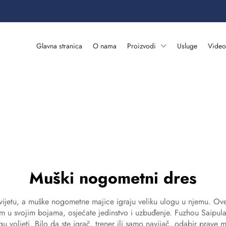
Glavna stranica
O nama
Proizvodi
Usluge
Video
Muški nogometni dres
vijetu, a muške nogometne majice igraju veliku ulogu u njemu. Ov
 tim u svojim bojama, osjećate jedinstvo i uzbuđenje. Fuzhou Saipu
u voljeti. Bilo da ste igrač, trener ili samo navijač, odabir prave m