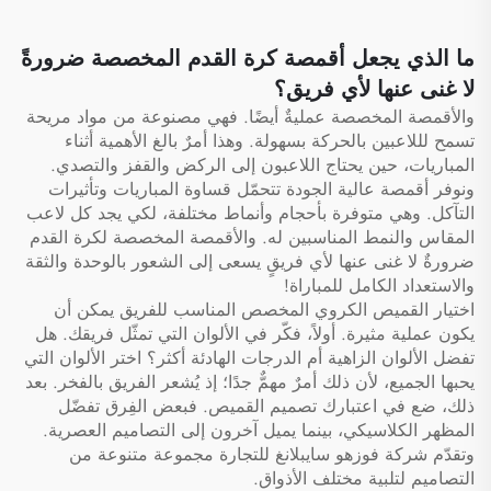
قميص كرة قدم
مطبوعة بتقنية التسامي
ما الذي يجعل أقمصة كرة القدم المخصصة ضرورةً
لا غنى عنها لأي فريق؟
والأقمصة المخصصة عمليةٌ أيضًا. فهي مصنوعة من مواد مريحة
تسمح لللاعبين بالحركة بسهولة. وهذا أمرٌ بالغ الأهمية أثناء
المباريات، حين يحتاج اللاعبون إلى الركض والقفز والتصدي.
ونوفر أقمصة عالية الجودة تتحمّل قساوة المباريات وتأثيرات
التآكل. وهي متوفرة بأحجام وأنماط مختلفة، لكي يجد كل لاعب
المقاس والنمط المناسبين له. والأقمصة المخصصة لكرة القدم
ضرورةٌ لا غنى عنها لأي فريقٍ يسعى إلى الشعور بالوحدة والثقة
والاستعداد الكامل للمباراة!
اختيار القميص الكروي المخصص المناسب للفريق يمكن أن
يكون عملية مثيرة. أولاً، فكّر في الألوان التي تمثّل فريقك. هل
تفضل الألوان الزاهية أم الدرجات الهادئة أكثر؟ اختر الألوان التي
يحبها الجميع، لأن ذلك أمرٌ مهمٌّ جدًا؛ إذ يُشعر الفريق بالفخر. بعد
ذلك، ضع في اعتبارك تصميم القميص. فبعض الفِرق تفضّل
المظهر الكلاسيكي، بينما يميل آخرون إلى التصاميم العصرية.
وتقدّم شركة فوزهو سايبلانغ للتجارة مجموعة متنوعة من
التصاميم لتلبية مختلف الأذواق.