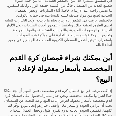
في التنسيق منتشرة جدًّا بين الجماهير الشبابية. أما من حيث المواد،
فتُصنع العديد من القمصان حاليًّا من أقمشة خفيفة الوزن وقابلة للتنفّس،
ما يضمن راحته عند الارتداء، خاصةً أثناء المباريات. وبعض القمصان
الجديدة تُصنع من مواد صديقة للبيئة للمساعدة في حماية الكوكب.
فالجماهير ترغب في الشعور بالارتياح تجاه ما ترتديه، وتُعد الخيارات البيئية
إحدى الطرق لتحقيق ذلك. وباختصار، تتمحور أحدث الصيحات حول الألوان
الجريئة، والرسومات الفريدة، واللمسات الشخصية، والمواد المريحة.
وتحرص شركة فوتشو سايبلانغ للتجارة على مواكبة هذه الصيحات
باستمرار، لتوفير أفضل القمصان الكروية المخصصة للجماهير في جميع
أنحاء العالم.
أين يمكنك شراء قمصان كرة القدم
المخصصة بأسعار معقولة لإعادة
البيع؟
إذا كنت ترغب في بيع قمصان كرة قدم مخصصة، فمن المهم أن تجد مكانًا
جيدًا لشرائها بتكلفة منخفضة. ونحن خيارٌ ممتاز للحصول على قمصان كرة
قدم مخصصة بأسعار معقولة لغرض إعادة البيع. وعند البحث عن القمصان،
يجب أن تراعي الجودة والسعر معًا. وأفضل خيار هو إيجاد موردٍ يوفّر لك
كليهما. فقميص الجودة العالية يدوم لفترة أطول ويجعل العملاء سعداء.
ويمكنك التحقق من الأسواق الإلكترونية أو المعارض التجارية للعثور على