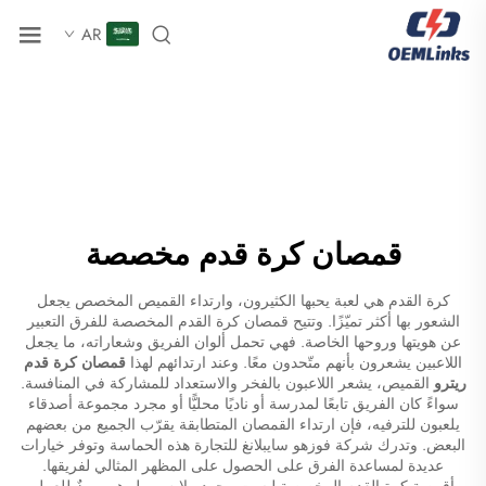
AR
قمصان كرة قدم مخصصة
كرة القدم هي لعبة يحبها الكثيرون، وارتداء القميص المخصص يجعل
الشعور بها أكثر تميّزًا. وتتيح قمصان كرة القدم المخصصة للفرق التعبير
عن هويتها وروحها الخاصة. فهي تحمل ألوان الفريق وشعاراته، ما يجعل
اللاعبين يشعرون بأنهم متّحدون معًا. وعند ارتدائهم لهذا
قمصان كرة قدم
ريترو
القميص، يشعر اللاعبون بالفخر والاستعداد للمشاركة في المنافسة.
سواءً كان الفريق تابعًا لمدرسة أو ناديًا محليًّا أو مجرد مجموعة أصدقاء
يلعبون للترفيه، فإن ارتداء القمصان المتطابقة يقرّب الجميع من بعضهم
البعض. وتدرك شركة فوزهو سايبلانغ للتجارة هذه الحماسة وتوفر خيارات
عديدة لمساعدة الفرق على الحصول على المظهر المثالي لفريقها.
أقمصة كرة القدم المخصصة ليست مجرد ملابس، بل هي رمزٌ للعمل