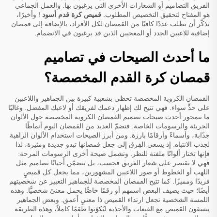
الفريق التصاميم أو الشعارات الأخرى التي يرغبون بها. والعمل الجماعي
هو المفتاح لتحقيق التخصيص المطلوب.
قميص كرة قدم أسود
! وأخيرًا،
تذكّر أن تطلب عددًا كافيًا من القمصان لكل الأفراد، بالإضافة إلى قمصان
إضافية للاعبين الجدد أو المعجبين الذين قد يرغبون في الانضمام.
ما أحدث الصيحات في تصاميم
قمصان كرة القدم المخصصة؟
القمصان الكروية المخصصة تحظى بشعبية كبيرة بين الجماهير واللاعبين
على حدٍّ سواء. فهي تتيح لك إظهار دعمك لفريقك أو لاعبك المفضل. وغالبًا
ما تتمحور أحدث صيحات تصميم القمصان الكروية المخصصة حول الألوان
الجريئة والرسومات الخاصة. فتضمّ العديد من القمصان اليوم أنماطًا
جذّابة، وأسماءً وأرقامًا بارزة. ومن أبرز الصيحات استخدام الألوان الزاهية
لجذب الانتباه. إذ يسعى الفِرق إلى جعل قمصانها تبدو جديدة ومثيرة، لذا
فإنها تختار ألوانًا ملفتة للنظر. وتشمل صيحة أخرى الرسومات المرحة:
فهي لا تقتصر على شعار الفريق فحسب، بل تتضمّن أحيانًا تصاميم مثل
اللهب أو الخطوط أو صور اللاعبين المشهورين، مما يجعل كل قميصٍ
فريدًا ومميزًا. كما تتيح القمصان المخصصة للجماهير التعبير عن شخصيتهم
أيضًا؛ حيث يضيف البعض اسمهم أو رقمًا خاصًّا يحمل معنىً شخصيًّا. وهذه
اللمسة الشخصية تجعل ارتداء القميص ذا معنىٍ أعمق. وبعض الجماهير
ينسقون القميص مع القبعات والأحذية ليُكوّنوا طقمًا كاملاً، وهذه الطريقة