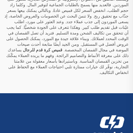
الموردين. فالعديد منها يسمح بالطلبات الجماعية لتوفير المال. وكلما زاد
حجم الطلب، انخفض السعر لكل قميص عادةً. وبالتالي يمكنك بيعها بسعر
جذّاب مع تحقيق ربح. ولا تنسَ البحث عن الخصومات والعروض الخاصة، إذ
يسعى الموردون إلى جذب عملاء جدد. وعند العثور على مورد، اطلب
عيّنات قبل تقديم طلب كبير. وهكذا تتعرف على الجودة شخصيًّا. كما يجب
أن تتحقق من تكاليف الشحن ومدة التسليم. فتريد أن تصل القمصان في
الوقت المحدد لعملائك. وببناء علاقة جيدة مع المورد، يمكنك الحصول على
عروض أفضل في المستقبل. ومن الجيد أيضًا متابعة أحدث صيحات
الموضة في مجال القمصان المخصصة.
قميص كرة قدم للرجال
يساعدك
ذلك على معرفة الأنماط والتصاميم الرائجة. وفهم ما يريده العملاء يمكّنك
من تخزين القمصان المناسبة. وباستيرادها بأسعار معقولة من علامتنا
التجارية، نوفّر لك خيارات ممتازة تلبي احتياجات العملاء مع الحفاظ على
انخفاض التكاليف.