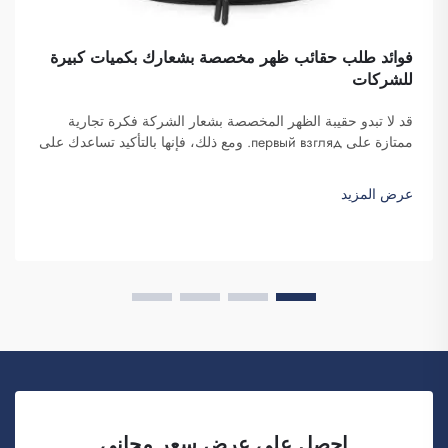
فوائد طلب حقائب ظهر مخصصة بشعارك بكميات كبيرة
للشركات
قد لا تبدو حقيبة الظهر المخصصة بشعار الشركة فكرة تجارية
ممتازة على первый взгляд. ومع ذلك، فإنها بالتأكيد تساعدك على
التميز. شركة فوزهو سايبلانغ للتجارة هي شركة تتولى طلبات هذه
الحقائب بكميات كبيرة وتوفّرها لغرض تعزيز الوعي بالعلامة
عرض المزيد
التجارية. كما تعلمون، عندما...
احصل على عرض سعر مجاني