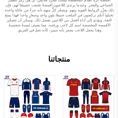
الجماعي والفخر. وعندما يرتدي اللاعبون أقمصةً صُنعت خصيصًا لهم، فإن
ذلك يعزِّز الروابط القوية بينهم. ويشعُر كلٌّ منهم بأنه جزءٌ من عائلة واحدة.
تخيلوا أنكم تركضون في الملعب جميعًا بلونٍ واحد وشعارٍ واحد! فهذا يمنح
الثقة، ويؤدي إلى أداءٍ أفضل من اللاعبين بفضل ذلك. ويمكن أن تتضمَّن
الأقمصة المخصصة اسم كل لاعب ورقمه، مما يضيف لمسةً شخصيةً.
وهذا يجعل اللاعب يشعر بأنه مميز، كأنه نجمٌ في الفريق.
منتجاتنا