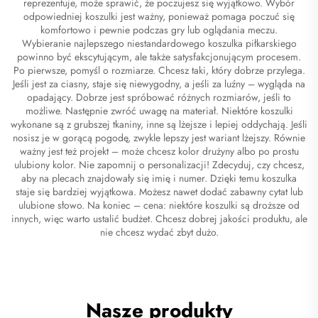
reprezentuje, może sprawić, że poczujesz się wyjątkowo. Wybór
odpowiedniej koszulki jest ważny, ponieważ pomaga poczuć się
komfortowo i pewnie podczas gry lub oglądania meczu.
Wybieranie najlepszego niestandardowego koszulka piłkarskiego
powinno być ekscytującym, ale także satysfakcjonującym procesem.
Po pierwsze, pomyśl o rozmiarze. Chcesz taki, który dobrze przylega.
Jeśli jest za ciasny, staje się niewygodny, a jeśli za luźny – wygląda na
opadający. Dobrze jest spróbować różnych rozmiarów, jeśli to
możliwe. Następnie zwróć uwagę na materiał. Niektóre koszulki
wykonane są z grubszej tkaniny, inne są lżejsze i lepiej oddychają. Jeśli
nosisz je w gorącą pogodę, zwykle lepszy jest wariant lżejszy. Równie
ważny jest też projekt – może chcesz kolor drużyny albo po prostu
ulubiony kolor. Nie zapomnij o personalizacji! Zdecyduj, czy chcesz,
aby na plecach znajdowały się imię i numer. Dzięki temu koszulka
staje się bardziej wyjątkowa. Możesz nawet dodać zabawny cytat lub
ulubione słowo. Na koniec – cena: niektóre koszulki są droższe od
innych, więc warto ustalić budżet. Chcesz dobrej jakości produktu, ale
nie chcesz wydać zbyt dużo.
Nasze produkty