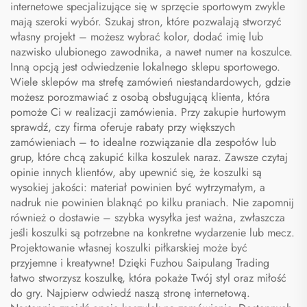
internetowe specjalizujące się w sprzęcie sportowym zwykle
mają szeroki wybór. Szukaj stron, które pozwalają stworzyć
własny projekt – możesz wybrać kolor, dodać imię lub
nazwisko ulubionego zawodnika, a nawet numer na koszulce.
Inną opcją jest odwiedzenie lokalnego sklepu sportowego.
Wiele sklepów ma strefę zamówień niestandardowych, gdzie
możesz porozmawiać z osobą obsługującą klienta, która
pomoże Ci w realizacji zamówienia. Przy zakupie hurtowym
sprawdź, czy firma oferuje rabaty przy większych
zamówieniach – to idealne rozwiązanie dla zespołów lub
grup, które chcą zakupić kilka koszulek naraz. Zawsze czytaj
opinie innych klientów, aby upewnić się, że koszulki są
wysokiej jakości: materiał powinien być wytrzymałym, a
nadruk nie powinien blaknąć po kilku praniach. Nie zapomnij
również o dostawie – szybka wysyłka jest ważna, zwłaszcza
jeśli koszulki są potrzebne na konkretne wydarzenie lub mecz.
Projektowanie własnej koszulki piłkarskiej może być
przyjemne i kreatywne! Dzięki Fuzhou Saipulang Trading
łatwo stworzysz koszulkę, która pokaże Twój styl oraz miłość
do gry. Najpierw odwiedź naszą stronę internetową.