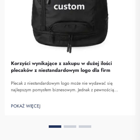
Korzyści wynikające z zakupu w dużej ilości
plecaków z niestandardowym logo dla firm
Plecak z niestandardowym logo może nie wydawać się
najlepszym pomysłem biznesowym. Jednak z pewnością
pomaga on wyróżnić się spośród konkurencji. Fuzhou
Saipulang Trading to firma, która realizuje masowe zamówienia
POKAŻ WIĘCEJ
takich plecaków w celu budowania świadomości marki. Wiesz,
kiedy ...