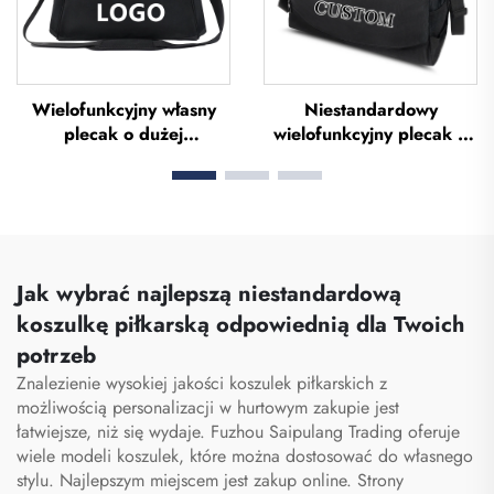
Wielofunkcyjny własny
Niestandardowy
plecak o dużej
wielofunkcyjny plecak o
pojemności – torba
dużej pojemności do
sportowa do siłowni dla
sportu i siłowni dla kobiet
kobiet i mężczyzn,
i mężczyzn,
wodoodporna, z
wodoodporny, z
przestrzenią na buty,
przestrzenią na buty,
torba podróżna typu
torba typu duffel do
Jak wybrać najlepszą niestandardową
duffel
podróży i aktywności na
koszulkę piłkarską odpowiednią dla Twoich
otwartym powietrzu
potrzeb
Znalezienie wysokiej jakości koszulek piłkarskich z
możliwością personalizacji w hurtowym zakupie jest
łatwiejsze, niż się wydaje. Fuzhou Saipulang Trading oferuje
wiele modeli koszulek, które można dostosować do własnego
stylu. Najlepszym miejscem jest zakup online. Strony