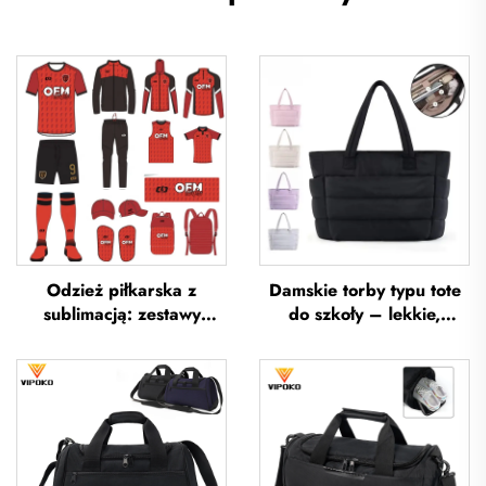
Odzież piłkarska z
Damskie torby typu tote
sublimacją: zestawy
do szkoły – lekkie,
koszulek piłkarskich dla
przeznaczone na
mężczyzn do treningów,
wycieczki i wypoczynek
niestandardowa odzież
na otwartym powietrzu,
sportowa do piłki nożnej,
miękkie torebki ręczne do
uniformy drużyn
biura, wodoodporne
piłkarskich
torby typu tote z poliestru