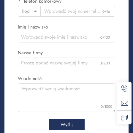
Telefon komórkowy
Kod
0/16
Imię i nazwisko
0/100
Nazwa firmy
0/200
Wiadomość
0/1000
Wyślij