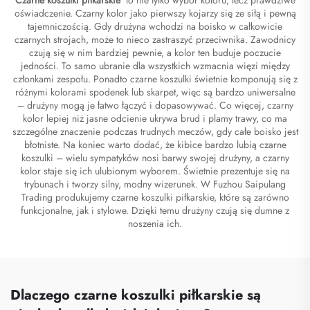
oświadczenie. Czarny kolor jako pierwszy kojarzy się ze siłą i pewną
tajemniczością. Gdy drużyna wchodzi na boisko w całkowicie
czarnych strojach, może to nieco zastraszyć przeciwnika. Zawodnicy
czują się w nim bardziej pewnie, a kolor ten buduje poczucie
jedności. To samo ubranie dla wszystkich wzmacnia więzi między
członkami zespołu. Ponadto czarne koszulki świetnie komponują się z
różnymi kolorami spodenek lub skarpet, więc są bardzo uniwersalne
– drużyny mogą je łatwo łączyć i dopasowywać. Co więcej, czarny
kolor lepiej niż jasne odcienie ukrywa brud i plamy trawy, co ma
szczególne znaczenie podczas trudnych meczów, gdy całe boisko jest
błotniste. Na koniec warto dodać, że kibice bardzo lubią czarne
koszulki – wielu sympatyków nosi barwy swojej drużyny, a czarny
kolor staje się ich ulubionym wyborem. Świetnie prezentuje się na
trybunach i tworzy silny, modny wizerunek. W Fuzhou Saipulang
Trading produkujemy czarne koszulki piłkarskie, które są zarówno
funkcjonalne, jak i stylowe. Dzięki temu drużyny czują się dumne z
noszenia ich.
Dlaczego czarne koszulki piłkarskie są