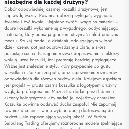
niezbędne dla każdej drużyny?
Dobór odpowiedniej czarnej koszulki drużynowej jest
naprawdę ważny. Powinna dobrze przylegać, wyglądać
świetnie i być trwała. Najpierw zwróć uwagę na materiał –
dobre koszulki wykonane są z wygodnego, oddychającego
materiału, który pomaga graczom utrzymać chłód podczas
meczu. Szukaj modeli o działaniu odciągającym wilgoć,
dzięki czemu pot jest odprowadzany z ciała, a skóra
pozostaje sucha. Następnie rozważ dopasowanie: niektórzy
woleją luźne koszulki, inni preferują bardziej przylegające.
Ważne jest znalezienie stylu, który przypadnie do gustu
wszystkim członkom zespołu, oraz zapewnienie rozmiarów
odpowiednich dla różnych budów ciała. Kolejnym aspektem
jest projekt – prosta czarna koszulka z logotypem drużyny
wygląda profesjonalnie. Można też dodać paski lub inne
akcenty kolorystyczne, aby nadać jej wyjątkowy charakter.
Koszulka powinna oddawać ducha zespołu! Nie zapomnij
również o cenie – warto wybrać opcję dostosowaną do
budżetu, ale zapewniającą wysoką jakość. W Fuzhou
Saipulang Trading oferujemy różnorodne modele spełniające