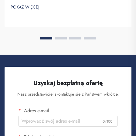
Saipulang Trading to firma, która realizuje masowe zamówienia
POKAŻ WIĘCEJ
takich plecaków w celu budowania świadomości marki. Wiesz,
kiedy ...
Uzyskaj bezpłatną ofertę
Nasz przedstawiciel skontaktuje się z Państwem wkrótce.
Adres e-mail
0/100