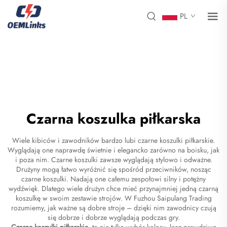
PL
Czarna koszulka piłkarska
Wiele kibiców i zawodników bardzo lubi czarne koszulki piłkarskie.
Wyglądają one naprawdę świetnie i elegancko zarówno na boisku, jak
i poza nim. Czarne koszulki zawsze wyglądają stylowo i odważne.
Drużyny mogą łatwo wyróżnić się spośród przeciwników, nosząc
czarne koszulki. Nadają one całemu zespołowi silny i potężny
wydźwięk. Dlatego wiele drużyn chce mieć przynajmniej jedną czarną
koszulkę w swoim zestawie strojów. W Fuzhou Saipulang Trading
rozumiemy, jak ważne są dobre stroje – dzięki nim zawodnicy czują
się dobrze i dobrze wyglądają podczas gry.
Czarne koszulki piłkarskie
to nie tylko wybór koloru, lecz prawdziwe