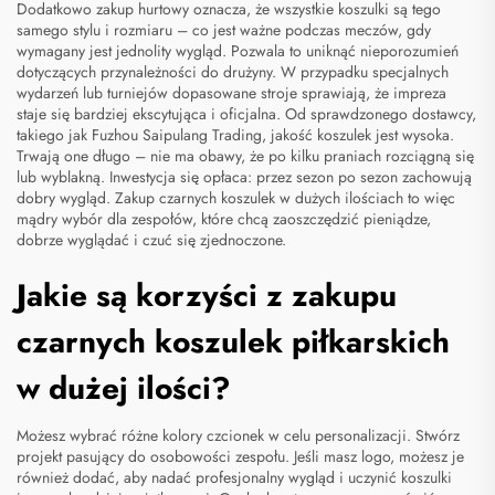
Dodatkowo zakup hurtowy oznacza, że wszystkie koszulki są tego
samego stylu i rozmiaru – co jest ważne podczas meczów, gdy
wymagany jest jednolity wygląd. Pozwala to uniknąć nieporozumień
dotyczących przynależności do drużyny. W przypadku specjalnych
wydarzeń lub turniejów dopasowane stroje sprawiają, że impreza
staje się bardziej ekscytująca i oficjalna. Od sprawdzonego dostawcy,
takiego jak Fuzhou Saipulang Trading, jakość koszulek jest wysoka.
Trwają one długo – nie ma obawy, że po kilku praniach rozciągną się
lub wyblakną. Inwestycja się opłaca: przez sezon po sezon zachowują
dobry wygląd. Zakup czarnych koszulek w dużych ilościach to więc
mądry wybór dla zespołów, które chcą zaoszczędzić pieniądze,
dobrze wyglądać i czuć się zjednoczone.
Jakie są korzyści z zakupu
czarnych koszulek piłkarskich
w dużej ilości?
Możesz wybrać różne kolory czcionek w celu personalizacji. Stwórz
projekt pasujący do osobowości zespołu. Jeśli masz logo, możesz je
również dodać, aby nadać profesjonalny wygląd i uczynić koszulki