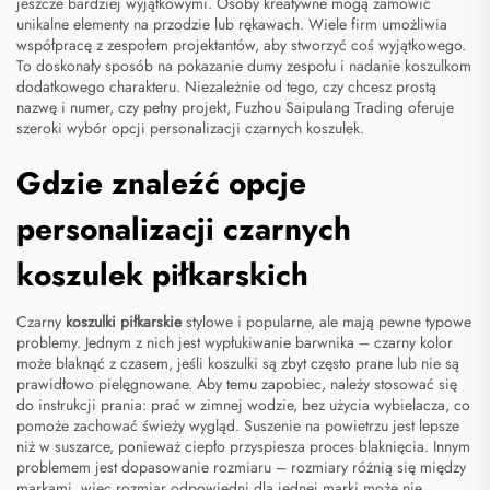
jeszcze bardziej wyjątkowymi. Osoby kreatywne mogą zamówić
unikalne elementy na przodzie lub rękawach. Wiele firm umożliwia
współpracę z zespołem projektantów, aby stworzyć coś wyjątkowego.
To doskonały sposób na pokazanie dumy zespołu i nadanie koszulkom
dodatkowego charakteru. Niezależnie od tego, czy chcesz prostą
nazwę i numer, czy pełny projekt, Fuzhou Saipulang Trading oferuje
szeroki wybór opcji personalizacji czarnych koszulek.
Gdzie znaleźć opcje
personalizacji czarnych
koszulek piłkarskich
Czarny
koszulki piłkarskie
stylowe i popularne, ale mają pewne typowe
problemy. Jednym z nich jest wypłukiwanie barwnika – czarny kolor
może blaknąć z czasem, jeśli koszulki są zbyt często prane lub nie są
prawidłowo pielęgnowane. Aby temu zapobiec, należy stosować się
do instrukcji prania: prać w zimnej wodzie, bez użycia wybielacza, co
pomoże zachować świeży wygląd. Suszenie na powietrzu jest lepsze
niż w suszarce, ponieważ ciepło przyspiesza proces blaknięcia. Innym
problemem jest dopasowanie rozmiaru – rozmiary różnią się między
markami, więc rozmiar odpowiedni dla jednej marki może nie