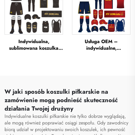
futbolowe,
piłkarskich, sublimowane
niestandardowe koszulki
koszulki piłkarskie
piłkarskie
Indywidualna,
Usługa OEM –
sublimowana koszulka
indywidualne,
piłkarska, koszulka
przewiewne odzież
drużyny piłkarskiej,
treningowa do piłki
koszulki piłkarskie,
nożnej, indywidualne
uniform piłkarski,
koszulki piłkarskie,
koszulka piłkarska,
koszulki drużynowe do
odzież piłkarska,
piłki nożnej, mundury
W jaki sposób koszulki piłkarskie na
koszulka piłkarska
piłkarskie, sublimowane
zamówienie mogą podnieść skuteczność
koszulki piłkarskie
działania Twojej drużyny
Indywidualne koszulki piłkarskie nie tylko dobrze wyglądają,
ale mogą również poprawiać osiągi zespołu. Gdy zawodnicy
biorą udział w projektowaniu swoich koszulek, ich pewność