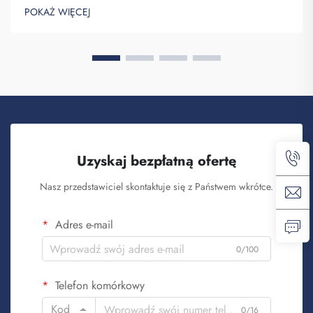
Saipulang Trading to firma, która realizuje masowe zamówienia
POKAŻ WIĘCEJ
takich plecaków w celu budowania świadomości marki. Wiesz,
kiedy ...
Uzyskaj bezpłatną ofertę
Nasz przedstawiciel skontaktuje się z Państwem wkrótce.
Adres e-mail
0/100
Telefon komórkowy
Kod
0/16