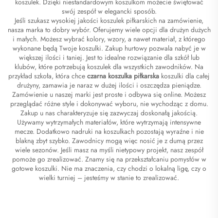
koszulek. Dzięki niestandardowym koszulkom możecie świętować
swój zespół w elegancki sposób.
Jeśli szukasz wysokiej jakości koszulek piłkarskich na zamówienie,
nasza marka to dobry wybór. Oferujemy wiele opcji dla drużyn dużych
i małych. Możesz wybrać kolory, wzory, a nawet materiał, z którego
wykonane będą Twoje koszulki. Zakup hurtowy pozwala nabyć je w
większej ilości i taniej. Jest to idealne rozwiązanie dla szkół lub
klubów, które potrzebują koszulek dla wszystkich zawodników. Na
przykład szkoła, która chce
czarna koszulka piłkarska
koszulki dla całej
drużyny, zamawia je naraz w dużej ilości i oszczędza pieniądze.
Zamówienie u naszej marki jest proste i odbywa się online. Możesz
przeglądać różne style i dokonywać wyboru, nie wychodząc z domu.
Zakup u nas charakteryzuje się zazwyczaj doskonałą jakością.
Używamy wytrzymałych materiałów, które wytrzymają intensywne
mecze. Dodatkowo nadruki na koszulkach pozostają wyraźne i nie
blakną zbyt szybko. Zawodnicy mogą więc nosić je z dumą przez
wiele sezonów. Jeśli masz na myśli nietypowy projekt, nasz zespół
pomoże go zrealizować. Znamy się na przekształcaniu pomysłów w
gotowe koszulki. Nie ma znaczenia, czy chodzi o lokalną ligę, czy o
wielki turniej – jesteśmy w stanie to zrealizować.