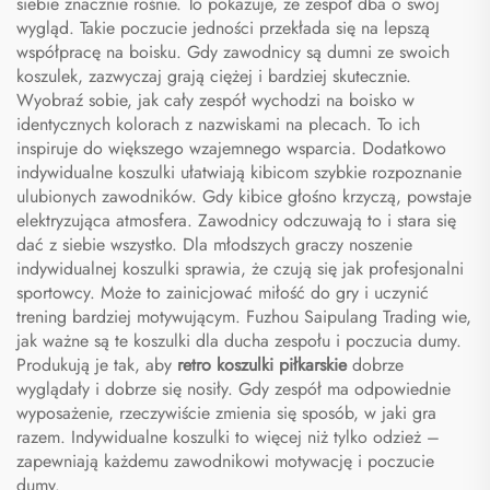
siebie znacznie rośnie. To pokazuje, że zespół dba o swój
wygląd. Takie poczucie jedności przekłada się na lepszą
współpracę na boisku. Gdy zawodnicy są dumni ze swoich
koszulek, zazwyczaj grają ciężej i bardziej skutecznie.
Wyobraź sobie, jak cały zespół wychodzi na boisko w
identycznych kolorach z nazwiskami na plecach. To ich
inspiruje do większego wzajemnego wsparcia. Dodatkowo
indywidualne koszulki ułatwiają kibicom szybkie rozpoznanie
ulubionych zawodników. Gdy kibice głośno krzyczą, powstaje
elektryzująca atmosfera. Zawodnicy odczuwają to i stara się
dać z siebie wszystko. Dla młodszych graczy noszenie
indywidualnej koszulki sprawia, że czują się jak profesjonalni
sportowcy. Może to zainicjować miłość do gry i uczynić
trening bardziej motywującym. Fuzhou Saipulang Trading wie,
jak ważne są te koszulki dla ducha zespołu i poczucia dumy.
Produkują je tak, aby
retro koszulki piłkarskie
dobrze
wyglądały i dobrze się nosiły. Gdy zespół ma odpowiednie
wyposażenie, rzeczywiście zmienia się sposób, w jaki gra
razem. Indywidualne koszulki to więcej niż tylko odzież –
zapewniają każdemu zawodnikowi motywację i poczucie
dumy.