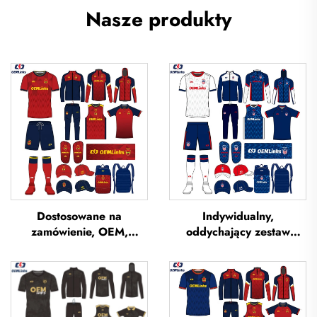
Nasze produkty
Dostosowane na
Indywidualny,
zamówienie, OEM,
oddychający zestaw
oddychające koszulki
strojów piłkarskich –
piłkarskie z sublimacją,
usługa OEM,
koszulki drużynowe do
indywidualne koszulki
piłki nożnej, odzież
piłkarskie, zestawy
piłkarska, koszulki
jednolitych strojów