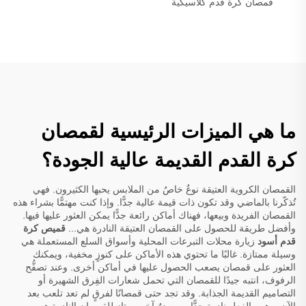
قمصان كرة قدم كلاسيكية
ما هي الميزات الرئيسية لقمصان
كرة القدم القديمة عالية الجودة؟
القمصان الكروية العتيقة نوعٌ خاصٌ من الملابس يحبها الكثيرون. فهي
تُذكّرنا بالماضي وقد تكون ذات قيمة عالية جدًّا. وإذا كنت مهتمًّا بشراء هذه
القمصان الفريدة وبيعها، فهناك أماكن رائعة جدًّا يمكن العثور عليها فيها.
وأفضل طريقة للحصول على القمصان العتيقة النادرة هي...
قميص كرة
قدم أسود
زيارة محلات التبرعات المحلية وأسواق السلع المستعملة هي
وسيلة ممتازة. غالبًا ما تحتوي هذه الأماكن على كنوزٍ مخفية، ويمكنك
العثور على قمصان يصعب الحصول عليها في أماكن أخرى. وعند تصفُّح
الرفوف، انتبه جيدًا للقمصان التي تحمل شعارات الفِرق الشهيرة أو
التصاميم القديمة الجذابة. وقد تجد حتى قمصانًا لفرقٍ لم تعد تلعب بعد