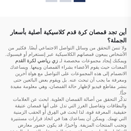
سترات تحديد الفرق (Bibs)،
الاستخدام، مدرسية، حرارية،
أقراص لعب كرة القدم
ومخصصة للطباعة بالتسامي،
(Pennies)
لكرة القدم وكرة السلة
أين تجد قمصان كرة قدم كلاسيكية أصلية بأسعار
الجملة؟
ولا تنسَ التحقق من وسائل التواصل الاجتماعي أيضًا. فكثير من
الأشخاص يبيعون قمصانهم الكلاسيكية عبر إنستغرام أو فيسبوك.
ويمكنك إيجاد مجموعات مخصصة لـ
زي رياضي لكرة القدم
المعدات حيث يقوم الأعضاء بشراء القمصان وبيعها. ويساعدك
الانضمام إلى هذه المجموعات على التواصل مع هواة آخرين
ومعرفة ما يجب أن تبحث عنه. بل ويقوم بعض البائعين حتى
بنشر مقاطع فيديو لإظهار حالة القمصان، وهي معلومة مفيدة
جدًّا.
تذكّر التحقق من أصالة القمصان العلوية. ابحث عن العلامات
والبطاقات وتفاصيل الغرز التي تدل على أنها قمصان عتيقة
حقيقية. المعرفة قوة، لذا ابحث في الفِرق أو الحقب الزمنية
التي تهمك. ويمكن أن يساعدك هذا في اتخاذ قرارات مستنيرة
وتجنب المنتجات المزيفة. وأخيرًا، قد يكون حضور معارض