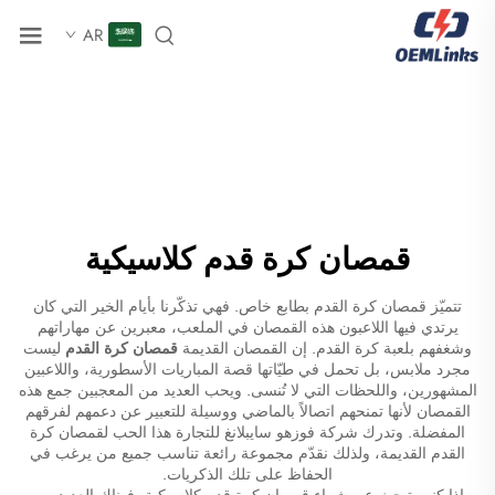
AR
قمصان كرة قدم كلاسيكية
تتميّز قمصان كرة القدم بطابع خاص. فهي تذكّرنا بأيام الخير التي كان
يرتدي فيها اللاعبون هذه القمصان في الملعب، معبرين عن مهاراتهم
وشغفهم بلعبة كرة القدم. إن القمصان القديمة
قمصان كرة القدم
ليست
مجرد ملابس، بل تحمل في طيّاتها قصة المباريات الأسطورية، واللاعبين
المشهورين، واللحظات التي لا تُنسى. ويحب العديد من المعجبين جمع هذه
القمصان لأنها تمنحهم اتصالاً بالماضي ووسيلة للتعبير عن دعمهم لفرقهم
المفضلة. وتدرك شركة فوزهو سايبلانغ للتجارة هذا الحب لقمصان كرة
القدم القديمة، ولذلك نقدّم مجموعة رائعة تناسب جميع من يرغب في
الحفاظ على تلك الذكريات.
إذا كنت تبحث عن شراء قمصان كرة قدم كلاسيكية، فهناك العديد من