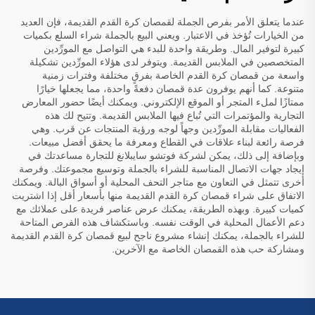
عندما يتعلق الأمر بفرص الجملة لقمصان كرة القدم القديمة، فإن العديد
من الخيارات تُؤخذ في الاعتبار. ويعني البيع بالجملة شراء السلع بكميات
كبيرة لتوفير المال. وطريقة واحدة للبدء هي التواصل مع المورِّدين
المتخصصين في الملابس القديمة. ويتوفر لدى هؤلاء المورِّدين تشكيلة
واسعة من قمصان كرة القدم الخاصة بفرقٍ مختلفة وفترات زمنية
متنوعة. كما أنهم يوفرون عدة قمصان دفعةً واحدة، مما يجعلها خيارًا
ممتازًا لملء المتجر أو الموقع الإلكتروني. ويمكنك أيضًا حضور المعارض
التجارية والمؤتمرات التي تُباع فيها الملابس القديمة. وتتيح لك هذه
الفعاليات مقابلة المورِّدين وجهاً لوجه ورؤية المنتجات عن قرب. وهي
فرصة رائعة لبناء علاقات في القطاع ومعرفة ما يحقق أفضل مبيعات.
وبإضافة إلى ذلك، يمكن لشركة فوتشو سايبلانغ للتجارة مساعدتك في
إيجاد جهات الاتصال المناسبة للشراء بالجملة وتوسيع مجموعتك. وفرصة
أخرى تتمثل في التعاون مع متاجر التحف المحلية أو أسواق البالة. ويمكنك
الاتفاق على شراء قمصان كرة القدم القديمة منها بأسعار أقل إذا اشتريت
كميات كبيرة. وبهذه الطريقة، يمكنك عرض عناصر فريدة على عملائك مع
دعم الأعمال المحلية في الوقت نفسه. وباستكشاف هذه الفرص المتاحة
للشراء بالجملة، يمكنك إنشاء مشروع ناجح لبيع قمصان كرة القدم القديمة
ومشاركة حب هذه القمصان الخاصة مع الآخرين.