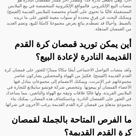
الآن، وهي بالفعل نادرة جدًّا. ومصدرٌ آخر ممتاز للقمصان النادرة هو
منصات البيع الإلكتروني. فالمواقع الإلكترونية المتخصصة في بيع الملابس
المستعملة غالبًا ما تحتوي على أقسامٍ مخصصة للملابس القديمة (الفيتنج).
ويمكنك البحث عن فِرقٍ محددة أو سنوات معينة للعثور على ما تريده
بالضبط. وأحيانًا قد تصطدم ببائعٍ يعرض مجموعةً كاملةً للبيع، وتضم العديد
من القمصان المذهلة.
أين يمكن توريد قمصان كرة القدم
القديمة النادرة لإعادة البيع؟
وتُعَد منصات التواصل الاجتماعي أيضًا مكانًا ممتازًا للعثور على قمصان كرة
القدم القديمة (الفيتنج). فكثيرٌ من الهواة والمحصلين يشاركون عناصر
مجموعاتهم عبر الإنترنت، ويمكنك الانضمام إلى مجموعاتٍ يتبادل فيها
الأعضاء القمصان أو يبيعونها. وتتخصص شركة فوتشو سايبلانغ للتجارة في
الملابس الفريدة، ولها غالبًا علاقات وثيقة مع الهواة والبائعين، مما يساعدك
في العثور على القمصان النادرة. وباستكشاف هذه المصادر، يمكنك بناء
مجموعةٍ مذهلةٍ من قمصان كرة القدم القديمة يرغب الآخرون في شرائها.
ما الفرص المتاحة بالجملة لقمصان
كرة القدم القديمة؟