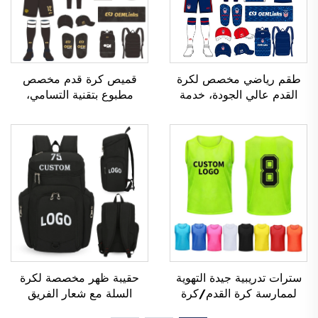
طقم رياضي مخصص لكرة
قميص كرة قدم مخصص
القدم عالي الجودة، خدمة
مطبوع بتقنية التسامي،
تصنيع حسب الطلب (OEM)،
قميص فريق كرة قدم،
قمصان رياضية مخصصة
تيشيرتات كرة قدم، زي
لكرة القدم، أطقم زي رياضي
رياضي لكرة القدم، قميص
لكرة القدم، قمصان رياضية
كرة قدم، ملابس كرة قدم،
مصنوعة باستخدام تقنية
قميص كرة قدم
التسامي
سترات تدريبية جيدة التهوية
حقيبة ظهر مخصصة لكرة
لممارسة كرة القدم/كرة
السلة مع شعار الفريق
القدم مطبوعة بالتخثير،
الرياضي، مقاومة للماء، عادية