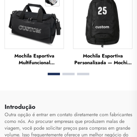
profissional,
e por Sublimação para
impermeável, em
Futebol e Basquete
poliéster
Mochila Esportiva
Mochila Esportiva
Multifuncional
Personalizada — Mochila
Personalizada de Grande
Escolar, para Viagem e
Capacidade para
Trilhas, Mochila para
Academia, Mochila
Basquete, Futebol,
Impermeável para
Futebol Americano e
Homens e Mulheres com
Tênis
Espaço para Sapatos,
Introdução
Mochila de Viagem e
Outra opção é entrar em contato diretamente com fabricantes
para Atividades ao Ar
como nós. Ao procurar empresas que produzem malas de
Livre
viagem, você pode solicitar preços para compras em grande
volume. Isso frequentemente oferece um melhor negócio do