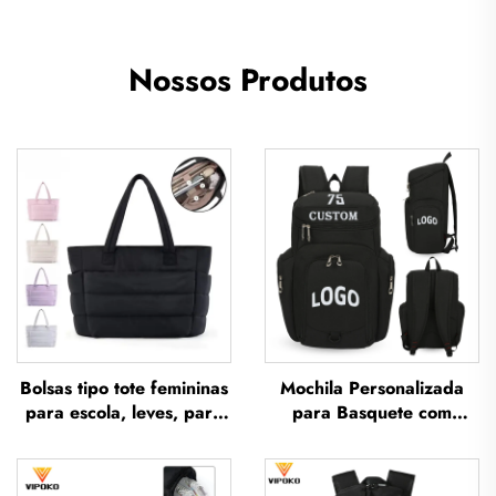
Nossos Produtos
Bolsas tipo tote femininas
Mochila Personalizada
para escola, leves, para
para Basquete com
lazer ao ar livre e
Logotipo — Mochila
viagens; bolsa tipo tote
Esportiva à Prova d'Água,
macia para uso
Casual e Escolar, Térmica