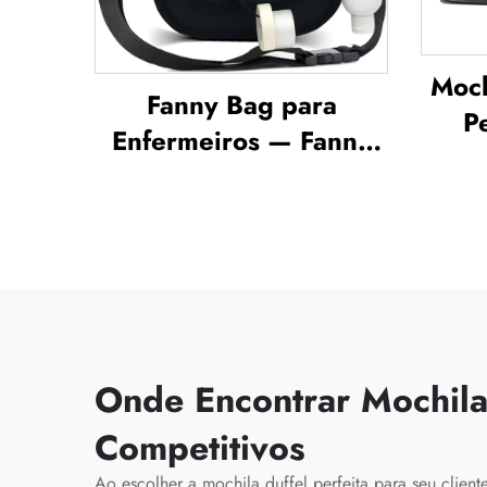
Moch
Fanny Bag para
P
Enfermeiros — Fanny
Gr
Pack com Múltiplos
p
Compartimentos, Estojo
A
Organizador com
Home
Zíper, Bolsa para
Pr
Enfermeiros com
Com
Finalidade Médica
Sap
Onde Encontrar Mochilas
Via
Competitivos
Ao escolher a mochila duffel perfeita para seu clien