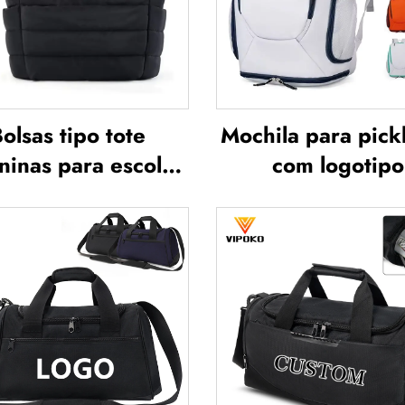
olsas tipo tote
Mochila para pickl
ninas para escola,
com logotipo
s, para lazer ao ar
personalizado, mo
e e viagens; bolsa
para raquetes de 
o tote macia para
mochila para
so profissional,
badminton, moch
mpermeável, em
para raquetes ou
poliéster
mochila para pa
tênis e badmin