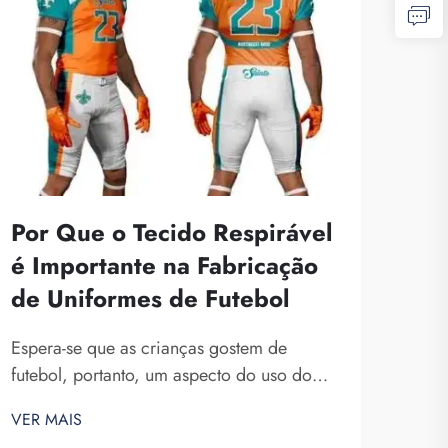
Por Que o Tecido Respirável
O 
é Importante na Fabricação
for
de Uniformes de Futebol
per
Espera-se que as crianças gostem de
Esco
futebol, portanto, um aspecto do uso do
pers
uniforme é que ele deve proporcionar uma
deci
VER MAIS
VER 
sensação agradável. O que considero
pode