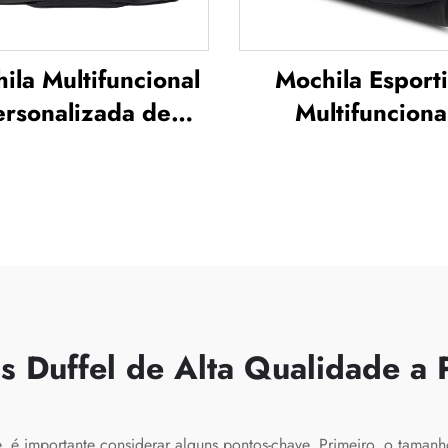
ila Multifuncional
Mochila Esport
ersonalizada de
Multifunciona
ande Capacidade
Personalizada 
ara Esportes e
Grande Capacid
cademia, para
para Academi
ns e Mulheres, à
Mochila Imperme
ova d'Água, com
para Homens 
partimento para
Mulheres com Es
atos, Mochila de
para Sapatos, Mo
 Duffel de Alta Qualidade a 
gem, Mochila Tipo
de Viagem e p
Duffel
Atividades ao Ar 
te, é importante considerar alguns pontos-chave. Primeiro, o tama