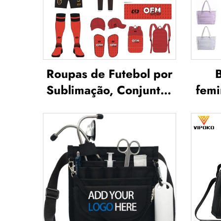
Roupas de Futebol por
B
Sublimação, Conjuntos
femi
de Camisetas de
leve
Futebol para Treino
livr
Masculino, Vestuário
tip
Esportivo de Futebol
u
Personalizado,
i
Uniforme de Equipe de
Futebol