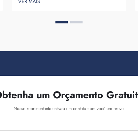
VER MAIS
você expor seu nome de marca diante de
diversas pessoas não pode ser
subestimado. Cada vez que a pessoa que
carrega sua mochila nas costas...
btenha um Orçamento Gratui
Nosso representante entrará em contato com você em breve.