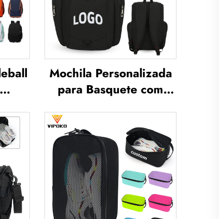
eball
Mochila Personalizada
para Basquete com
chila
Logotipo — Mochila
tênis,
Esportiva à Prova
d'Água, Casual e
ila
Escolar, Térmica e por
 pás,
Sublimação para
del,
Futebol e Basquete
ton