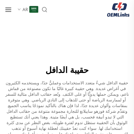
AR
حقيبة الدافل
حقيبة الدافل شيءٌ متعدد الاستخدامات وعمليٌّ جدًا، ويستخدمه الكثيرون
في أغراض عديدة. وهي حقيبة كبيرة غالبًا ما تكون مصنوعة من قماش
ناعم، ويمكن حملها يدويًّا أو على الكتف. وتُعد حقائب الدافل مثالية للسفر
أو لممارسة الرياضة أو حتى للذهاب إلى النادي الرياضي. وهي متوفرة
بمقاسات وألوان عديدة جدًا، لذا فإن هناك بالتأكيد نموذجًا يناسب الجميع.
وتقدِّم شركة فوزهو سايبلانغ للتجارة مجموعة متنوعة من حقائب الدافل
التي لا تبدو أنيقة فحسب، بل هي أيضًا متينة. وهذا يعني أنك تستطيع
الوثوق بأن الحقيبة ستظل تدوم لفترة طويلة، بغض النظر عن مدى كثرة
استخدامك لها. سواء كنت تعدّ حقيبتك لعطلة نهاية أسبوع أو تذهب
للتمرين، فإن حقيبة الدافل ستساعدك على حمل جميع أغراضك بسهولة.