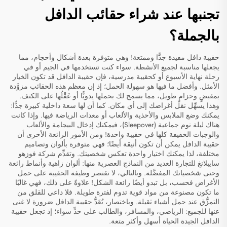
تجنبها عند شراء حقائب الدافل
بالجملة؟
حقيبة دافل مفيدة جدًّا وممتعة! وهي متوفرة بعدة أشكال وأحجام، مما
يجعلها مناسبة لجميع الأنشطة. سواء كنت تستخدمها في الجيم أو في
رحلة نهاية الأسبوع أو كحقيبة مدرسية، فإن حقيبة الدافل قد تكون الخيار
الأمثل. وأفضل ما فيها هو سهولة الحمل؛ إذ إن معظم هذه الحقائب مزوَّدة
بمقبضٍ وحزامٍ طويل، مما يسمح لك بحملها يدويًّا أو عَقْلُها على الكتف.
وهذا يسهِّل نقل أغراضك إلى أي مكان. كما أن لها سعة داخلية كبيرة جدًّا:
يمكنك وضع الملابس والأحذية والألعاب أو معدات الرياضة فيها. وإذا كانت
هناك ليلة نوم جماعية (Sleepover)، فيمكنك إدخال البيجامة والألعاب
والوجبات الخفيفة كلها في حقيبة واحدة! ومن الأمور الرائعة الأخرى أن
حقيبة الدافل يمكن أن تكون أنيقة أيضًا؛ فهي متوفرة بألوان وتصاميم
مختلفة، لذا يمكنك اختيار واحدة تعكس شخصيتك. وتقدِّم شركة فوزهو
سايبلانغ للتجارة العديد من النماذج العصرية منها: ألوان زاهية وأنماط رائعة
وحتى شخصياتك المفضَّلة. وبالتالي، لا تقتصر وظيفة الحقيبة على حمل
الأغراض فحسب، بل تبدو أيضًا رائعة الشكل! علاوةً على ذلك، فهي غالبًا
ما تكون مصنوعة من مواد قوية تدوم لفترة طويلة. فلا داعي للقلق من
التمزُّق عند حمل أشياء ثقيلة. وباختصار، تُعَدُّ حقيبة الدافل ضرورة لا غنى
عنها للجميع: الرياضي، والمسافر، والطالب على حدٍّ سواء؛ إذ تجعل حقيبة
الدافل الجيدة الحياة أسهل وأكثر متعة.