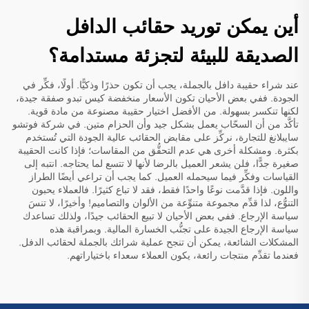
أين يمكن توريد حقائب الدافل
الصديقة للبيئة لتجزئة مستدامة؟
عند شراء حقيبة دافل بالجملة، يجب أن تكون حذرًا وذكيًّا. أولًا، فكِّر في
الجودة. ففي بعض الأحيان تكون الأسعار منخفضة
كيس
تبدو صفقة جيدة،
لكنها تنكسر بسهولة. من الأفضل اختيار حقيبة مصنوعة من مادة قوية.
تأكَّد من أن السحّاب يعمل بشكل جيد وأن الحزام متين. في شركة فوتشو
سايبلانغ للتجارة، نركِّز على مقابض الحقائب عالية الجودة التي تُستخدم
بكثرة. ومشكلة أخرى هي عدم التحقُّق من المقاسات؛ فإذا كانت الحقيبة
صغيرة جدًّا، فلن يشعر العميل بالرضا لأنها لا تتسع لما يحتاجه. انتبه إلى
القياسات وفكِّر فيما سيحمله العميل. كما يجب أن تراعي أيضًا الطراز
واللون. فإذا قدَّمت نوعًا واحدًا فقط، فقد لا تباع كثيرًا. فالعملاء يحبون
التنوُّع، لذا قدِّم مجموعة متنوِّعة من الألوان والتصاميم! وأخيرًا، لا تنسَ
سياسة الإرجاع. ففي بعض الأحيان لا تبيع الحقائب جيدًا، ولذلك تساعدك
سياسة الإرجاع الجيدة على تجنُّب الخسارة المالية. وبمراقبة هذه
المشكلات الشائعة، يمكن أن تنجح عملية شرائك بالجملة لحقائب الدفل.
فعندما تقدِّم منتجات رائعة، يكون العملاء سعداء باختياراتهم.