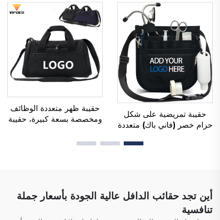
أثناء التدريب، وملابس رياضية
والسفر، وحقائب يد ناعمة
مخصصة لكرة القدم، وزي
للسيدات العاملات في
فريق كرة القدم
المكاتب، ومقاومة للماء،
مصنوعة من البوليستر
حقيبة ظهر متعددة الوظائف
حقيبة تمريضية على شكل
ومخصصة بسعة كبيرة، حقيبة
حزام خصر (فاني باك) متعددة
رياضية ولياقة بدنية للرجال
الجيوب، مع غلاف جيبي
والنساء، مقاومة للماء، تحتوي
يحتوي على أقسام متعددة،
على مساحة مخصصة لأحذية،
وسحّاب، ومنظمة خاصة
حقيبة سفر نوع دافل، حقيبة
بالممرضين والممرضات،
دافل
وحقائب تمريض طبية
أين تجد حقائب الدافل عالية الجودة بأسعار جملة
تنافسية