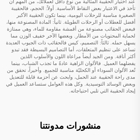
عند اختيار الحقيبة المثالية من نوع دافل لعملائك، من المهم أن
تأخذ في الاعتبار بعض النقاط الأساسية. أولاً: الحجم، فالحقيبة
الصغيرة مناسبة للرحلات اليومية، بينما تكون الحقيبة الأكبر
أفضل للعطلات أو الرحلات الطويلة. ثانياً: المادة المصنوعة منها،
فبعض الحقائب مصنوعة من أقمشة مقاومة للماء، وهي ممتازة
لحماية المحتويات من الأمطار. وبعضها الآخر خفيف الوزن مما
يسهل حمله. ثالثاً: التصميم،
كيس
فالحقائب ذات الجيوب العديدة
تساعد على تنظيم المتعلقات، أما التصاميم البسيطة فقد تبدو
أكثر أناقة. ومن الجيد أيضاً مراعاة اللون والأسلوب اللذين
يفضلهما العميل. فالألوان الزاهية عادةً ما تجذب الشباب، بينما
تُعد الألوان السوداء أو الكحليّة مناسبة للجميع. وأخيراً، تحقق من
مدى راحة الحقيبة عند الحمل، وابحث عن أحزمة قابلة للتعديل
وبعض الوسائد التوسيدية. وكل هذه العوامل ستساعد العميل في
إيجاد الحقيبة التي تلبي احتياجاته.
منشورات مدونتنا