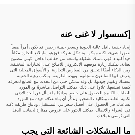
إكسسوار لا غنى عنه
إيجاد حقيبة دافل عالية الجودة وبسعر جملة رخيص قد يكون أمراً صعباً
بعض الشيء، لكنه ممكن. وتشكل شركة فوزهو سايبلانغ للتجارة مكاناً
جيداً للبدء. فهي تمتلك تشكيلة واسعة من حقائب الدافل.
كيس
مصنوع
بعناية. يمكنك زيارة موقعهم الإلكتروني للاطلاع على الخيارات المختلفة.
ومن الذكاء أيضًا التحقق من المعارض التجارية أو الأسواق المحلية التي
يعرض فيها الصانعون منتجاتهم. وبهذه الطريقة، يمكنك رؤية الحقيبة
بنفسك وتقييم جودتها. بل وقد تتمكن حتى من التحدث مع الصانع لمعرفة
كيفية تصنيعها. علاوةً على ذلك، يمكنك التواصل مباشرةً مع المورد
للطلبات الكبيرة للحصول على خصم. ودائمًا ما تسأل عن الحد الأدنى
لكمية الطلب وتكاليف الشحن. وتذكَّر أن بناء علاقة جيدة مع المورد
يساعدك في الحصول على أفضل سعر في المستقبل. وباتباع طريقة ذكية
في الشراء والاتصال، يمكنك العثور على عروض ممتازة لحقائب الدفل
التي تُرضي عملاءك.
ما المشكلات الشائعة التي يجب