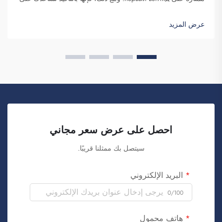
التميز. شركة فوزهو سايبلانغ للتجارة هي شركة تتولى طلبات هذه
الحقائب بكميات كبيرة وتوفّرها لغرض تعزيز الوعي بالعلامة
عرض المزيد
التجارية. كما تعلمون، عندما...
احصل على عرض سعر مجاني
سيتصل بك ممثلنا قريبًا.
البريد الإلكتروني
0/100
هاتف محمول