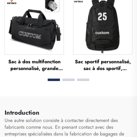
extérieur, voyages et
décontracté, scolaire,
bureau, sac fourre-tout
thermosublimé, pour
souple en polyester
football et basketball
Sac à dos multifonction
Sac sportif personnalisé,
personnalisé, grande
sac à dos sportif,
capacité, étanche, avec
cartables scolaires, sac à
compartiment dédié aux
dos de voyage et de
chaussures, sac de
randonnée, sac à dos de
voyage et sac de sport
basketball, de football et
pour activités en
de soccer, sac de tennis
extérieur
et de basketball
Introduction
Une autre solution consiste à contacter directement des
fabricants comme nous. En prenant contact avec des
entreprises spécialisées dans la fabrication de bagages de