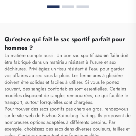
capacité, étanche, avec
cartables scolaires, sac à
compartiment dédié aux
dos de voyage et de
chaussures, sac de
randonnée, sac à dos de
voyage et sac de sport
basketball, de football et
pour activités en
de soccer, sac de tennis
extérieur
et de basketball
Qu'est-ce qui fait le sac sportif parfait pour
hommes ?
La matière compte aussi. Un bon sac sportif
sac en Toile
doit
être fabriqué dans un matériau résistant à l’usure et aux
déchirures. Privilégiez un tissu résistant à l’eau pour garder
vos affaires au sec sous la pluie. Les fermetures à glissière
doivent être solides et faciles à utiliser. Si vous le portez
souvent, des sangles confortables sont essentielles. Certains
modèles disposent de sangles rembourrées, ce qui facilite le
transport, surtout lorsqu’elles sont chargées.
Pour trouver des sacs sportifs pas chers en gros, rendez-vous
sur le site web de Fuzhou Saipulang Trading. Ils proposent de
nombreuses options adaptées à différents besoins. Par
exemple, choisissez des sacs dans diverses couleurs, tailles et
styles. Certains comportent des fonctionnalités