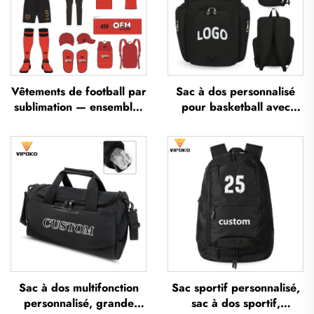
Vêtements de football par
Sac à dos personnalisé
sublimation — ensembles
pour basketball avec
de maillots de football
logo, sac sportif d’équipe
pour entraînement
imperméable,
masculin, sportswear de
décontracté, scolaire,
football personnalisé,
thermosublimé, pour
uniforme d'équipe de
football et basketball
football
Sac à dos multifonction
Sac sportif personnalisé,
personnalisé, grande
sac à dos sportif,