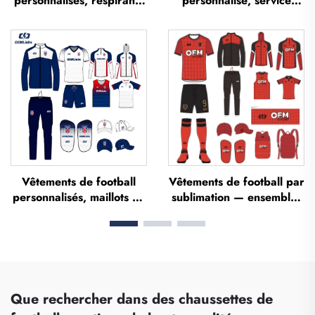
personnalisés, respirants
personnalisé, service
et imprimés par
OEM, maillots de football
sublimation — maillots
personnalisés, tenues
d'équipe de football,
complètes de football,
vêtements de football, t-
maillots de football
shirts de football
sublimés
personnalisés
Vêtements de football
Vêtements de football par
personnalisés, maillots de
sublimation — ensembles
football, tenues d'équipe
de maillots de football
pour la Thaïlande, kits
pour entraînement
complets, survêtements
masculin, sportswear de
de football, maillots de
football personnalisé,
football sublimés,
uniforme d'équipe de
vêtements de football
football
Que rechercher dans des chaussettes de