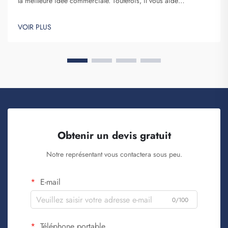
la meilleure idée commerciale. Toutefois, il vous aide
certainement à vous démarquer. Fuzhou Saipulang Trading est
une entreprise qui passe des commandes en gros de ces
VOIR PLUS
articles afin de renforcer la notoriété de la marque. Vous savez,
lorsque...
Obtenir un devis gratuit
Notre représentant vous contactera sous peu.
E-mail
0/100
Téléphone portable