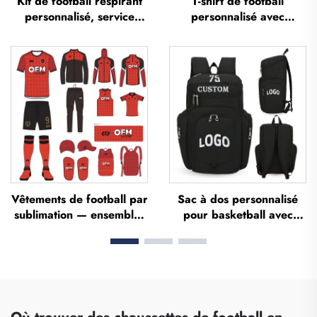
Kit de football respirant
T-shirt de football
personnalisé, service
personnalisé avec
OEM, maillots de football
impression sublimée,
personnalisés, tenues
maillot d'équipe de
complètes de football,
football, t-shirts, uniforme
maillots de football
de football, maillot de
sublimés
football, tenue de
football, maillot de
football
Vêtements de football par
Sac à dos personnalisé
sublimation — ensembles
pour basketball avec
de maillots de football
logo, sac sportif d’équipe
pour entraînement
imperméable,
masculin, sportswear de
décontracté, scolaire,
football personnalisé,
thermosublimé, pour
uniforme d'équipe de
football et basketball
football