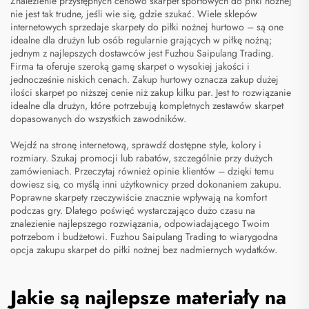
Znalezienie przystępnych cenowo skarpet sportowych do piłki nożnej
nie jest tak trudne, jeśli wie się, gdzie szukać. Wiele sklepów
internetowych sprzedaje skarpety do piłki nożnej hurtowo – są one
idealne dla drużyn lub osób regularnie grających w piłkę nożną;
jednym z najlepszych dostawców jest Fuzhou Saipulang Trading.
Firma ta oferuje szeroką gamę skarpet o wysokiej jakości i
jednocześnie niskich cenach. Zakup hurtowy oznacza zakup dużej
ilości skarpet po niższej cenie niż zakup kilku par. Jest to rozwiązanie
idealne dla drużyn, które potrzebują kompletnych zestawów skarpet
dopasowanych do wszystkich zawodników.
Wejdź na stronę internetową, sprawdź dostępne style, kolory i
rozmiary. Szukaj promocji lub rabatów, szczególnie przy dużych
zamówieniach. Przeczytaj również opinie klientów – dzięki temu
dowiesz się, co myślą inni użytkownicy przed dokonaniem zakupu.
Poprawne skarpety rzeczywiście znacznie wpływają na komfort
podczas gry. Dlatego poświęć wystarczająco dużo czasu na
znalezienie najlepszego rozwiązania, odpowiadającego Twoim
potrzebom i budżetowi. Fuzhou Saipulang Trading to wiarygodna
opcja zakupu
skarpet do piłki nożnej
bez nadmiernych wydatków.
Jakie są najlepsze materiały na