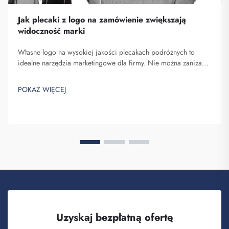
Jak plecaki z logo na zamówienie zwiększają
widoczność marki
Własne logo na wysokiej jakości plecakach podróżnych to
idealne narzędzia marketingowe dla firmy. Nie można zaniżać
znaczenia faktu, że nazwa Twojej marki pojawia się przed
oczami wielu osób. Za każdym razem, gdy osoba niosąca Twój
POKAŻ WIĘCEJ
plecak na plecach...
Uzyskaj bezpłatną ofertę