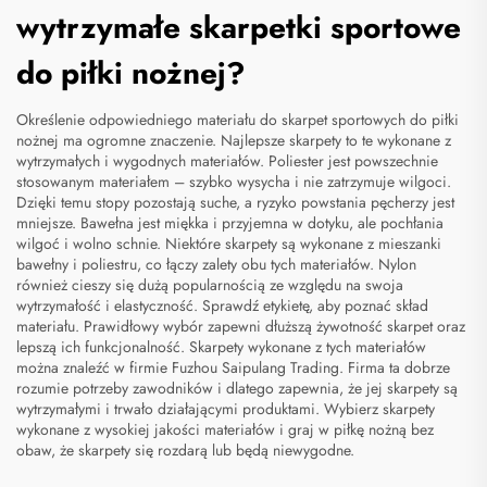
wytrzymałe skarpetki sportowe
do piłki nożnej?
Określenie odpowiedniego materiału do skarpet sportowych do piłki
nożnej ma ogromne znaczenie. Najlepsze skarpety to te wykonane z
wytrzymałych i wygodnych materiałów. Poliester jest powszechnie
stosowanym materiałem – szybko wysycha i nie zatrzymuje wilgoci.
Dzięki temu stopy pozostają suche, a ryzyko powstania pęcherzy jest
mniejsze. Bawełna jest miękka i przyjemna w dotyku, ale pochłania
wilgoć i wolno schnie. Niektóre skarpety są wykonane z mieszanki
bawełny i poliestru, co łączy zalety obu tych materiałów. Nylon
również cieszy się dużą popularnością ze względu na swoja
wytrzymałość i elastyczność. Sprawdź etykietę, aby poznać skład
materiału. Prawidłowy wybór zapewni dłuższą żywotność skarpet oraz
lepszą ich funkcjonalność. Skarpety wykonane z tych materiałów
można znaleźć w firmie Fuzhou Saipulang Trading. Firma ta dobrze
rozumie potrzeby zawodników i dlatego zapewnia, że jej skarpety są
wytrzymałymi i trwało działającymi produktami. Wybierz skarpety
wykonane z wysokiej jakości materiałów i graj w piłkę nożną bez
obaw, że skarpety się rozdarą lub będą niewygodne.