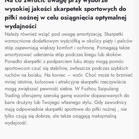
Na co zwrócić uwagę przy wyborze
piłkarskie
wysokiej jakości skarpetek sportowych do
piłki nożnej w celu osiągnięcia optymalnej
wydajności
Należy również wziąć pod uwagę amortyzację. Skarpetki
wzmocnione dodatkowym wyściółką w okolicy pięty i palców
stóp zapewniają większy komfort i ochronę. Pomagają także
amortyzować uderzenia stóp podczas biegu lub skoków.
Ponadto skarpetki z podparciem łuku stopy mogą pomóc
sportowcom czuć się stabilnie, zwłaszcza podczas szybkich
ruchów na boisku. Na koniec – wzór. Choć może to brzmieć
mniej istotnie, kolorowe i atrakcyjne skarpetki rzeczywiście
mogą zwiększać pewność siebie. W Fuzhou Saipulang
Trading oferujemy szeroką gamę wzorów dopasowanych do
barw drużyny lub Twojego własnego stylu. Gdy zawodnicy
mają odpowiednie
skarpetki sportowe do piłki nożnej
, nie
tylko czują się dobrze, ale także osiągają maksymalną
wydajność.