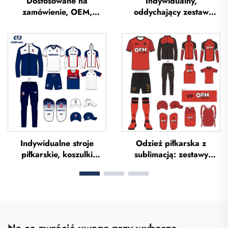
Dostosowane na
Indywidualny,
zamówienie, OEM,
oddychający zestaw
oddychające koszulki
strojów piłkarskich –
piłkarskie z sublimacją,
usługa OEM,
koszulki drużynowe do
indywidualne koszulki
piłki nożnej, odzież
piłkarskie, zestawy
piłkarska, koszulki
jednolitych strojów
futbolowe,
piłkarskich, sublimowane
niestandardowe koszulki
koszulki piłkarskie
piłkarskie
Indywidualne stroje
Odzież piłkarska z
piłkarskie, koszulki
sublimacją: zestawy
piłkarskie, zestaw strojów
koszulek piłkarskich dla
jednolitych dla Tajlandii,
mężczyzn do treningów,
kombinezon treningowy
niestandardowa odzież
do piłki nożnej,
sportowa do piłki nożnej,
sublimowane koszulki
uniformy drużyn
piłkarskie, stroje
piłkarskich