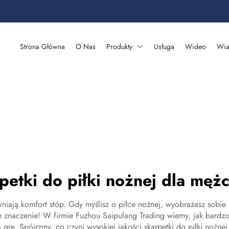
Strona Główna
O Nas
Produkty
Usługa
Wideo
Wia
petki do piłki nożnej dla męż
iają komfort stóp. Gdy myślisz o piłce nożnej, wyobrażasz sobie
znaczenie! W firmie Fuzhou Saipulang Trading wiemy, jak bardzo 
zą grę. Spójrzmy, co czyni wysokiej jakości skarpetki do piłki noż