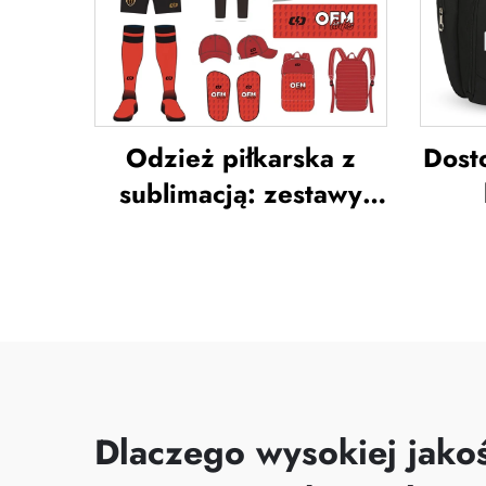
sublimowane koszulki
ko
piłkarskie
Odzież piłkarska z
Dost
sublimacją: zestawy
koszulek piłkarskich
lo
dla mężczyzn do
treningów,
niestandardowa odzież
c
sportowa do piłki
spo
nożnej, uniformy
izol
drużyn piłkarskich
tec
Dlaczego wysokiej jakoś
pleca