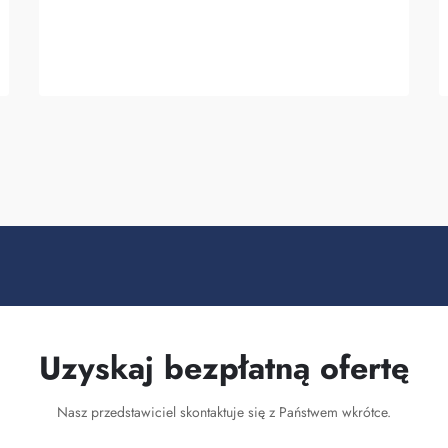
producenci je wytwarzają. Fuzhou
Saipulang Trading to dobry wybór dla firm
chcących q...
Uzyskaj bezpłatną ofertę
Nasz przedstawiciel skontaktuje się z Państwem wkrótce.