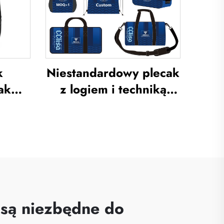
j
stroje piłkarskie
k
Niestandardowy plecak
ak
z logiem i techniką
try
sublimacji, torba
ki
szkolna do pływania ze
caki
sznurkiem do
ak do
zamykania,
łki
wodoodporny zestaw
dmiu,
sportowy do
plecak
koszykówki i piłki
 są niezbędne do
i
nożnej, torba podróżna