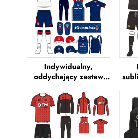
Indywidualny,
oddychający zestaw
subl
strojów piłkarskich –
pił
usługa OEM,
dru
indywidualne koszulki
kos
piłkarskie, zestawy
un
jednolitych strojów
kos
piłkarskich,
od