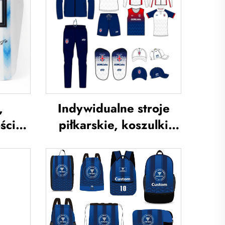
,
Indywidualne stroje
ści
piłkarskie, koszulki
szczel
piłkarskie, zestaw
j,
strojów jednolitych dla
szczel
Tajlandii, kombinezon
j,
treningowy do piłki
i,
nożnej, sublimowane
szczel
koszulki piłkarskie,