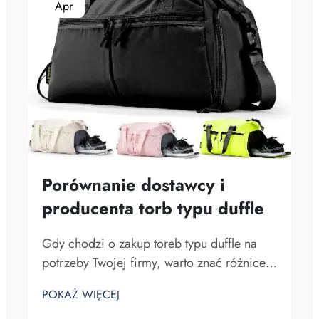
Apr
Porównanie dostawcy i
producenta torb typu duffle
Gdy chodzi o zakup toreb typu duffle na
potrzeby Twojej firmy, warto znać różnice
między dostawcą a producentem. Dostawcy
POKAŻ WIĘCEJ
to firmy sprzedające towary, podczas gdy