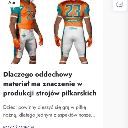
Apr
Dlaczego oddechowy
materiał ma znaczenie w
produkcji strojów piłkarskich
Dzieci powinny cieszyć się grą w piłkę
nożną, dlatego jednym z aspektów noszenia
stroju jest jego przyjemne uczucie na
POKAŻ WIĘCEJ