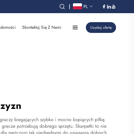
|
PL
domości
Skontaktuj Się Z Nami
Uzyskaj ofertę
czyzn
 graczy biegających szybko i mocno kopiących piłkę.
gracze potrzebują dobrego sprzętu. Skarpetki to nie
nej dla mężczyzn tak niezbędnymi do osiągania dobrych