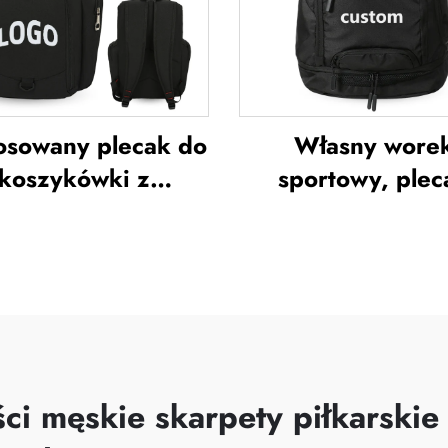
szulka piłkarska
do piłki nożne
osowany plecak do
Własny wore
koszykówki z
sportowy, plec
gotypem zespołu
sportowy, tornis
sportowego,
szkolne, pleca
wodoodporny,
podróżnicze, ple
odzienny plecak
turystyczne, plec
rtowy i szkolny z
koszykówki, pi
acją termiczną oraz
nożnej i piłki sie
hniką sublimacji,
plecak tenisowy, 
ci męskie skarpety piłkarskie
k do piłki nożnej i
do koszykówk