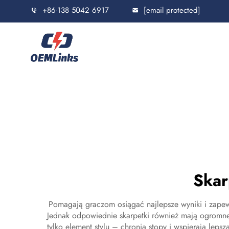
+86-138 5042 6917
[email protected]
Skar
Pomagają graczom osiągać najlepsze wyniki i zapewn
Jednak odpowiednie skarpetki również mają ogromne 
tylko element stylu – chronią stopy i wspierają leps