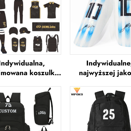
Indywidualna,
Indywidualne
imowana koszulka
najwyższej jako
karska, koszulka
ochraniacze na pi
żyny piłkarskiej,
do piłki nożne
zulki piłkarskie,
ochraniacze na pi
iform piłkarski,
do piłki nożne
zulka piłkarska,
ochrona na nog
zież piłkarska,
ochraniacze na pi