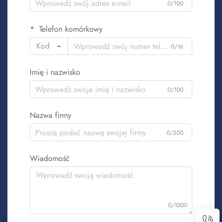
0/100
Telefon komórkowy
Kod
0/16
Imię i nazwisko
0/100
Nazwa firmy
0/200
Wiadomość
0/1000