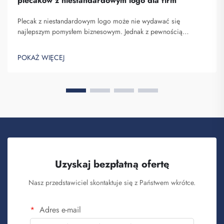
plecaków z niestandardowym logo dla firm
Plecak z niestandardowym logo może nie wydawać się
najlepszym pomysłem biznesowym. Jednak z pewnością
pomaga on wyróżnić się spośród konkurencji. Fuzhou
Saipulang Trading to firma, która realizuje masowe zamówienia
POKAŻ WIĘCEJ
takich plecaków w celu budowania świadomości marki. Wiesz,
kiedy ...
Uzyskaj bezpłatną ofertę
Nasz przedstawiciel skontaktuje się z Państwem wkrótce.
Adres e-mail