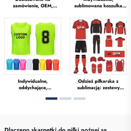
zamówienie, OEM,
sublimowana koszulka
oddychające koszulki
piłkarska, koszulka
piłkarskie z sublimacją,
drużyny piłkarskiej,
koszulki drużynowe do
koszulki piłkarskie,
piłki nożnej, odzież
uniform piłkarski,
piłkarska, koszulki
koszulka piłkarska,
futbolowe,
odzież piłkarska,
niestandardowe koszulki
koszulka piłkarska
piłkarskie
Indywidualne,
Odzież piłkarska z
oddychające,
sublimacją: zestawy
sublimowane kamizelki
koszulek piłkarskich dla
treningowe do piłki
mężczyzn do treningów,
nożnej / kamizelki biby /
niestandardowa odzież
kamizelki piłkarskie
sportowa do piłki nożnej,
uniformy drużyn
piłkarskich
Dlaczego skarpetki do piłki nożnej są