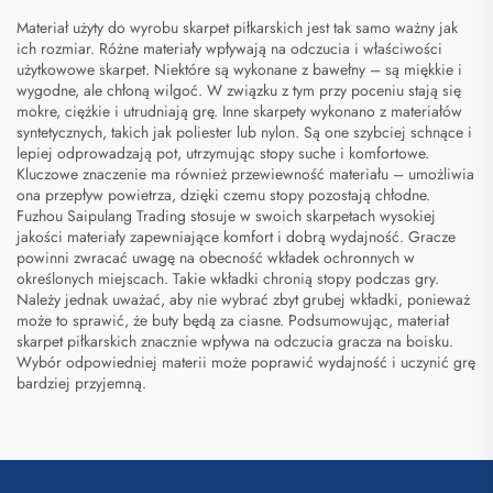
Materiał użyty do wyrobu skarpet piłkarskich jest tak samo ważny jak
ich rozmiar. Różne materiały wpływają na odczucia i właściwości
użytkowowe skarpet. Niektóre są wykonane z bawełny – są miękkie i
wygodne, ale chłoną wilgoć. W związku z tym przy poceniu stają się
mokre, ciężkie i utrudniają grę. Inne skarpety wykonano z materiałów
syntetycznych, takich jak poliester lub nylon. Są one szybciej schnące i
lepiej odprowadzają pot, utrzymując stopy suche i komfortowe.
Kluczowe znaczenie ma również przewiewność materiału – umożliwia
ona przepływ powietrza, dzięki czemu stopy pozostają chłodne.
Fuzhou Saipulang Trading stosuje w swoich skarpetach wysokiej
jakości materiały zapewniające komfort i dobrą wydajność. Gracze
powinni zwracać uwagę na obecność wkładek ochronnych w
określonych miejscach. Takie wkładki chronią stopy podczas gry.
Należy jednak uważać, aby nie wybrać zbyt grubej wkładki, ponieważ
może to sprawić, że buty będą za ciasne. Podsumowując, materiał
skarpet piłkarskich znacznie wpływa na odczucia gracza na boisku.
Wybór odpowiedniej materii może poprawić wydajność i uczynić grę
bardziej przyjemną.