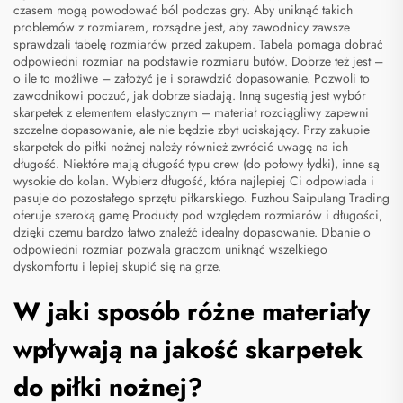
czasem mogą powodować ból podczas gry. Aby uniknąć takich
problemów z rozmiarem, rozsądne jest, aby zawodnicy zawsze
sprawdzali tabelę rozmiarów przed zakupem. Tabela pomaga dobrać
odpowiedni rozmiar na podstawie rozmiaru butów. Dobrze też jest –
o ile to możliwe – założyć je i sprawdzić dopasowanie. Pozwoli to
zawodnikowi poczuć, jak dobrze siadają. Inną sugestią jest wybór
skarpetek z elementem elastycznym – materiał rozciągliwy zapewni
szczelne dopasowanie, ale nie będzie zbyt uciskający. Przy zakupie
skarpetek do piłki nożnej należy również zwrócić uwagę na ich
długość. Niektóre mają długość typu crew (do połowy łydki), inne są
wysokie do kolan. Wybierz długość, która najlepiej Ci odpowiada i
pasuje do pozostałego sprzętu piłkarskiego. Fuzhou Saipulang Trading
oferuje szeroką gamę
Produkty
pod względem rozmiarów i długości,
dzięki czemu bardzo łatwo znaleźć idealny dopasowanie. Dbanie o
odpowiedni rozmiar pozwala graczom uniknąć wszelkiego
dyskomfortu i lepiej skupić się na grze.
W jaki sposób różne materiały
wpływają na jakość skarpetek
do piłki nożnej?