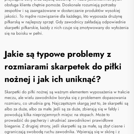
obsługa klienta chętnie pomoże. Doskonale rozumieją potrzeby
zespołów i są zaangażowane w dostarczanie produktów wysokiej
jakości. To mądre rozwiązanie dla każdego, kto wyposaża drużynę
piłkarską w najlepszy sprzęt. Gdy zawodnicy zakładają odpowiednie
skarpetki piłkarskie, każdy z nich czuje się zmotywowany do wyłożenia
się na boisku w pełni.
Jakie są typowe problemy z
rozmiarami skarpetek do piłki
nożnej i jak ich uniknąć?
Skarpetki do piłki nożnej są ważnym elementem wyposażenia w trakcie
meczu, ale wielu zawodników boryka się z problemem dopasowania
rozmiaru, co utrudnia grę. Najczęstszym skargą jest to, że skarpetki są
albo za duże, albo za małe. Jeśli są za duże, zbierają się w fałdy i
powodują kilka nieprzyjemnych miejsc na stopach. Może to
prowadzić do pęcherzy i utrudniać zawodnikowi prawidłowe
bieganie. Z drugiej strony, jeśli skarpetki są za małe, są zbyt ciasne i
ograniczają swobodę ruchu zawodnika. Wpierają się w skórę i z