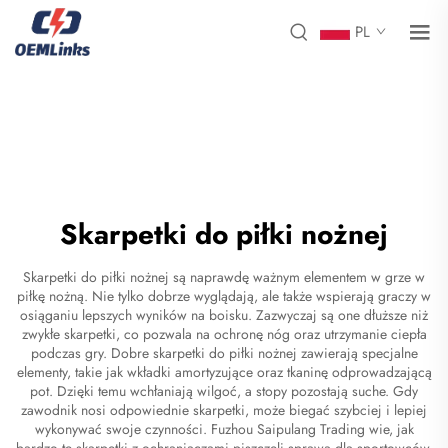
PL
Skarpetki do piłki nożnej
Skarpetki do piłki nożnej są naprawdę ważnym elementem w grze w
piłkę nożną. Nie tylko dobrze wyglądają, ale także wspierają graczy w
osiąganiu lepszych wyników na boisku. Zazwyczaj są one dłuższe niż
zwykłe skarpetki, co pozwala na ochronę nóg oraz utrzymanie ciepła
podczas gry. Dobre skarpetki do piłki nożnej zawierają specjalne
elementy, takie jak wkładki amortyzujące oraz tkaninę odprowadzającą
pot. Dzięki temu wchłaniają wilgoć, a stopy pozostają suche. Gdy
zawodnik nosi odpowiednie skarpetki, może biegać szybciej i lepiej
wykonywać swoje czynności. Fuzhou Saipulang Trading wie, jak
bardzo te
skarpetki z ochraniaczami piszczeli
sprawa dla sportowców.