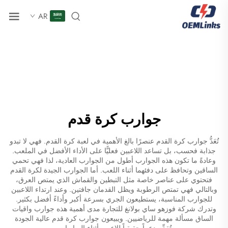
AR
جوارب كرة قدم
تُعَدُّ جوارب كرة القدم عنصرًا بالغ الأهمية في لعبة كرة القدم. فهي لا تبدو
جذابة فحسب، بل تساعد اللاعبين فعليًّا على الأداء الأفضل في الملعب.
وعادةً ما تكون هذه الجوارب أطول من الجوارب العادية، لذا فهي تحمي
الساقين وتحافظ على دفئهما أثناء اللعب. أما الجوارب الجيدة لكرة القدم
فتحتوي على عناصر خاصة مثل التبطين والقماش الذي يمتص العرق،
وبالتالي فهي تمتص الرطوبة ويظل القدمان جافتين. وعند ارتداء اللاعبين
للجوارب المناسبة، يستطيعون الجري بسرعة أكبر وأداءً أفضل بكثير.
وتدرك شركة فوزهو ساي بولانغ للتجارة مدى أهمية هذه
جوارب واقيات
الساق
مسألة مهمة للرياضيين. ويبيعون جوارب كرة قدم عالية الجودة
تُقدِّم دعماً حقيقياً للاعبين أثناء المباريات.