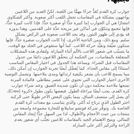
جوارب كرة القدم تُعَدُّ جزءًا مهمًّا من اللعبة، لكنَّ العديد من اللاعبين
يواجهون مشكلة في المقاسات تجعل اللعب أكثر صعوبة. وأكثر الشكاوى
انتشارًا هي أن الجوارب إما كبيرة جدًّا أو صغيرة جدًّا. فإذا كانت كبيرة جدًّا،
فإنها تتجمع وتتكوَّن في أماكن غير مريحة عدَّة على القدمين. وهذا بدوره
قد يؤدي إلى ظهور البثور، وقد يجد اللاعب صعوبة في الركض بشكلٍ
سليم. ومع ذلك، ومن الناحية الأخرى، إذا كانت الجوارب صغيرة جدًّا، فإنها
ستكون ضيِّقة وتقيِّد حركة اللاعب. كما أنها ستغوص في الجلد مع الوقت،
ما يتسبَّب في شعور اللاعب بالألم أثناء المباراة. ولتفادي هذه المشكلات
المتعلقة بالمقاسات، من الحكمة أن يتحقَّق اللاعبون دائمًا من جدول
المقاسات قبل الشراء. ويساعد هذا الجدول في اختيار المقاس المناسب
استنادًا إلى مقاس الحذاء. كما يُفضَّل أيضًا تجربة الجوارب إن أمكن ذلك،
مما يسمح للاعب بأن يشعر بكيفية ارتدائها ومدى ملاءمتها. وتشمل التوصية
الأخرى اختيار الجوارب التي تحتوي على عنصر مطاطي. فالمادة المرنة
تمنحها ملاءمة محكمة دون أن تكون شديدة الضيق. وعند شراء جوارب
كرة القدم، يجب أيضًا مراعاة الطول. فبعضها يكون بطول «كرو» (Crew)،
أي يصل إلى منتصف الساق، بينما يكون البعض الآخر طويلًا حتى الركبة.
اختر الطول الذي ترتاح له أكثر، والذي يتناسب مع معدات كرة القدم
الخاصة بك. وتوفِّر شركة فوتشو سايبلانغ للتجارة مجموعة واسعة من
منتجات
من حيث الأحجام والأطوال، لذا من السهل جدًّا إيجاد المقاس
المثالي. ويتيح الاهتمام الجيد بالمقاسات للاعبين تجنُّب أي شعور بعدم
الراحة والتركيز أكثر على المباراة.