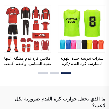
قابلة للتنفُّس، ومُصنَّعة حسب
قميص فريق كرة قدم،
الطلب (OEM)، وقمصان
تيشيرتات كرة قدم، زي
فريق كرة القدم، وملابس
رياضي لكرة القدم، قميص
كرة القدم، وقمصان رياضية
كرة قدم، ملابس كرة قدم،
مخصصة لكرة القدم
قميص كرة قدم
سترات تدريبية جيدة التهوية
ملابس كرة قدم مطبَّقة عليها
لممارسة كرة القدم/كرة
تقنية التسامي، وأطقم أقمصة
القدم مطبوعة بالتخثير،
كرة القدم للرجال للاستخدام
سترات تحديد الفرق (Bibs)،
أثناء التدريب، وملابس رياضية
أقراص لعب كرة القدم
مخصصة لكرة القدم، وزي
(Pennies)
فريق كرة القدم
ما الذي يجعل جوارب كرة القدم ضرورية لكل
لاعب؟