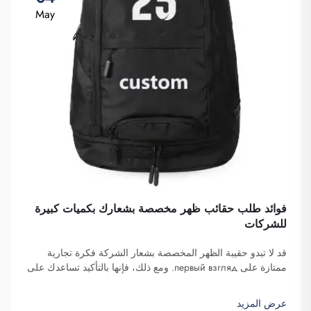
May
فوائد طلب حقائب ظهر مخصصة بشعارك بكميات كبيرة
للشركات
قد لا تبدو حقيبة الظهر المخصصة بشعار الشركة فكرة تجارية
ممتازة على первый взгляд. ومع ذلك، فإنها بالتأكيد تساعدك على
التميز. شركة فوزهو سايبلانغ للتجارة هي شركة تتولى طلبات هذه
الحقائب بكميات كبيرة وتوفّرها لغرض تعزيز الوعي بالعلامة
عرض المزيد