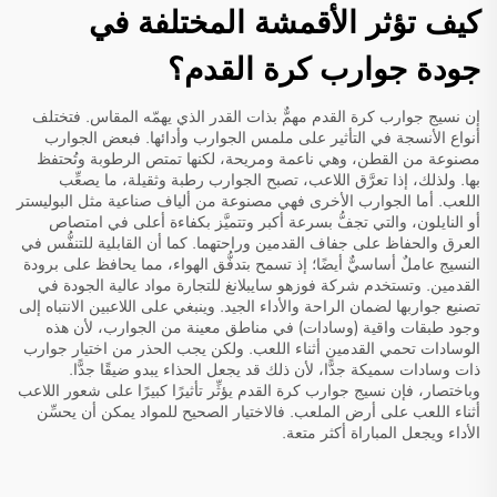
كيف تؤثر الأقمشة المختلفة في
جودة جوارب كرة القدم؟
إن نسيج جوارب كرة القدم مهمٌّ بذات القدر الذي يهمّه المقاس. فتختلف
أنواع الأنسجة في التأثير على ملمس الجوارب وأدائها. فبعض الجوارب
مصنوعة من القطن، وهي ناعمة ومريحة، لكنها تمتص الرطوبة وتُحتفظ
بها. ولذلك، إذا تعرَّق اللاعب، تصبح الجوارب رطبة وثقيلة، ما يصعِّب
اللعب. أما الجوارب الأخرى فهي مصنوعة من ألياف صناعية مثل البوليستر
أو النايلون، والتي تجفُّ بسرعة أكبر وتتميَّز بكفاءة أعلى في امتصاص
العرق والحفاظ على جفاف القدمين وراحتهما. كما أن القابلية للتنفُّس في
النسيج عاملٌ أساسيٌّ أيضًا؛ إذ تسمح بتدفُّق الهواء، مما يحافظ على برودة
القدمين. وتستخدم شركة فوزهو سايبلانغ للتجارة مواد عالية الجودة في
تصنيع جواربها لضمان الراحة والأداء الجيد. وينبغي على اللاعبين الانتباه إلى
وجود طبقات واقية (وسادات) في مناطق معينة من الجوارب، لأن هذه
الوسادات تحمي القدمين أثناء اللعب. ولكن يجب الحذر من اختيار جوارب
ذات وسادات سميكة جدًّا، لأن ذلك قد يجعل الحذاء يبدو ضيقًا جدًّا.
وباختصار، فإن نسيج جوارب كرة القدم يؤثِّر تأثيرًا كبيرًا على شعور اللاعب
أثناء اللعب على أرض الملعب. فالاختيار الصحيح للمواد يمكن أن يحسِّن
الأداء ويجعل المباراة أكثر متعة.