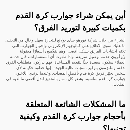
أين يمكن شراء جوارب كرة القدم
بكميات كبيرة لتوريد الفرق؟
الشراء من خلال شركة فوزهو ساي بولانغ للتجارة سهل وخالٍ من التعقيد.
ما عليك سوى الاطلاع على كتالوجهم الإلكتروني واختيار الجوارب التي
تلائم احتياجات الفريق بشكل أفضل. وهم يقدّمون أسعارًا معقولة
ويُوفِّرون خدمة توصيل سريعة. وإذا ظهرت أي استفسارات، فإن خدمة
العملاء ستكون سعيدة جدًّا بتقديم المساعدة. فهم يدركون متطلبات الفرق
بدقة، وملتزمون بتوفير منتجات عالية الجودة. إنها خطوة حكيمة لأي
شخص يجهّز فريق كرة قدم بأفضل المعدات. وعندما يرتدي اللاعبون
جوارب كرة قدم مناسبة، يشعر كلٌّ منهم بالتحفيز لبذل أقصى ما لديه في
الملعب.
ما المشكلات الشائعة المتعلقة
بأحجام جوارب كرة القدم وكيفية
تجنبها؟