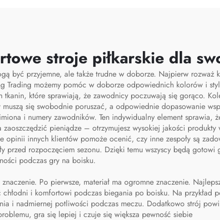
strzenią na buty,
przestrzenią na 
ba podróżna typu
torba typu duffe
duffel
podróży i aktywn
rtowe stroje piłkarskie dla sw
na otwartym powi
gą być przyjemne, ale także trudne w doborze. Najpierw rozważ k
ng Trading możemy pomóc w doborze odpowiednich kolorów i stylów
h tkanin, które sprawiają, że zawodnicy poczuwają się gorąco. Ko
icy muszą się swobodnie poruszać, a odpowiednie dopasowanie ws
 imiona i numery zawodników. Ten indywidualny element sprawia, ż
zaoszczędzić pieniądze – otrzymujesz wysokiej jakości produkty w 
nie opinii innych klientów pomoże ocenić, czy inne zespoły są za
rły przed rozpoczęciem sezonu. Dzięki temu wszyscy będą gotowi
ności podczas gry na boisku.
a znaczenie. Po pierwsze, materiał ma ogromne znaczenie. Najleps
hłodni i komfortowi podczas biegania po boisku. Na przykład pol
nia i nadmiernej potliwości podczas meczu. Dodatkowo strój pow
roblemu, gra się lepiej i czuje się większa pewność siebie