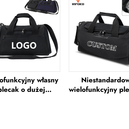
ypoczynek na
rakietę tenisową, 
artym powietrzu,
do badmintona, t
kie torebki ręczne
na rakietę d
iura, wodoodporne
badmintona, torb
orby typu tote z
paletkę do pade
poliestru
torba na rakiet
tenisa i badmin
ofunkcyjny własny
Niestandardo
plecak o dużej
wielofunkcyjny pl
jemności – torba
dużej pojemnośc
owa do siłowni dla
sportu i siłowni 
biet i mężczyzn,
kobiet i mężczy
odoodporna, z
wodoodporny,