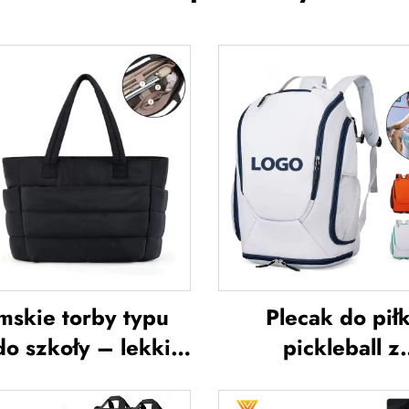
mskie torby typu
Plecak do piłk
do szkoły – lekkie,
pickleball z
rzeznaczone na
niestandardow
wycieczki i
logiem, torba 