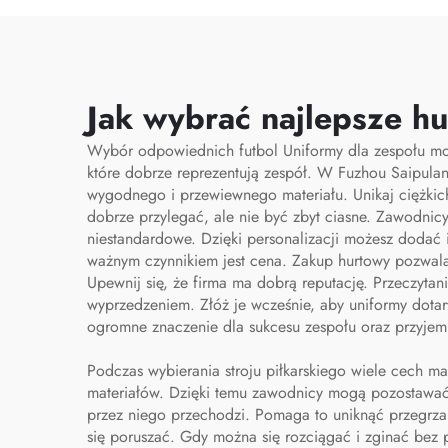
błyskawicznym
prze
przeznaczone
tor
specjalnie dla
personelu medycznego,
Jak wybrać najlepsze hu
organizator torby
Wybór odpowiednich
futbol
Uniformy dla zespołu mo
pielęgniarskiej, torby
które dobrze reprezentują zespół. W Fuzhou Saipula
wygodnego i przewiewnego materiału. Unikaj ciężkic
pielęgniarskie
dobrze przylegać, ale nie być zbyt ciasne. Zawodn
niestandardowe. Dzięki personalizacji możesz dodać
ważnym czynnikiem jest cena. Zakup hurtowy pozwala 
Upewnij się, że firma ma dobrą reputację. Przeczyta
wyprzedzeniem. Złóż je wcześnie, aby uniformy dota
ogromne znaczenie dla sukcesu zespołu oraz przyjem
Podczas wybierania stroju piłkarskiego wiele cech m
materiałów. Dzięki temu zawodnicy mogą pozostawać c
przez niego przechodzi. Pomaga to uniknąć przegrza
się poruszać. Gdy można się rozciągać i zginać bez p