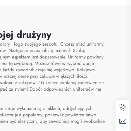
buty,
przechowywawczy
l do
przeciwpyłowy do
ości
siłowni, wędrówek i
ojej drużyny
etrzu
sportu, worek na buty
olory i logo swojego zespołu. Chcesz mieć uniformy,
dla mężczyzn
. Następnie przeanalizuj materiał. Szukaj
lejnym aspektem jest dopasowanie. Uniformy powinny
piera tę swobodę. Możesz również wybrać opcje
e każdy zawodnik czuje się wyjątkowo. Kolejnym
niższej cenie przy zakupie większych ilości.
dowolone z zakupów. Na koniec zaplanuj zamówienie z
 grać ze stylem! Dobór odpowiednich uniformów ma
ze stroje wykonane są z lekkich, oddychających
iester jest popularny, ponieważ powietrze łatwo
inien być elastyczny, aby zawodnicy mogli swobodnie