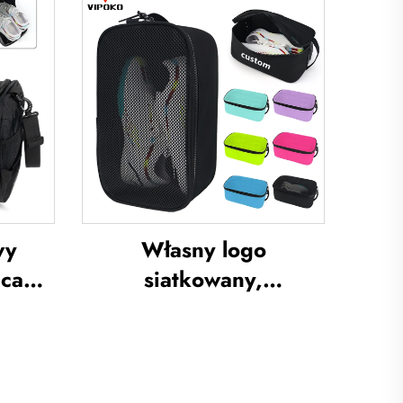
torba
wodoodporny,
orba
codzienny plecak
o
sportowy i szkolny z
a na
izolacją termiczną oraz
la,
techniką sublimacji,
ę do
plecak do piłki nożnej i
tona
koszykówki
wy
Własny logo
ecak o
siatkowany,
i do
oddychający worek na
dla
buty, wodoodporny
zn,
worek na buty do
 z
sublimacji, worek