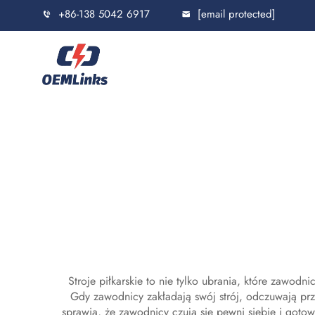
+86-138 5042 6917
[email protected]
Stroje piłkarskie to nie tylko ubrania, które zawo
Gdy zawodnicy zakładają swój strój, odczuwają prz
sprawia, że zawodnicy czują się pewni siebie i goto