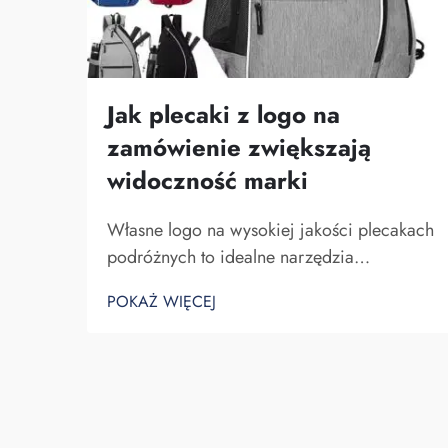
Jak plecaki z logo na
zamówienie zwiększają
widoczność marki
Własne logo na wysokiej jakości plecakach
podróżnych to idealne narzędzia
marketingowe dla firmy. Nie można zaniżać
POKAŻ WIĘCEJ
znaczenia faktu, że nazwa Twojej marki
pojawia się przed oczami wielu osób. Za
każdym razem, gdy osoba niosąca Twój
plecak na plecach...