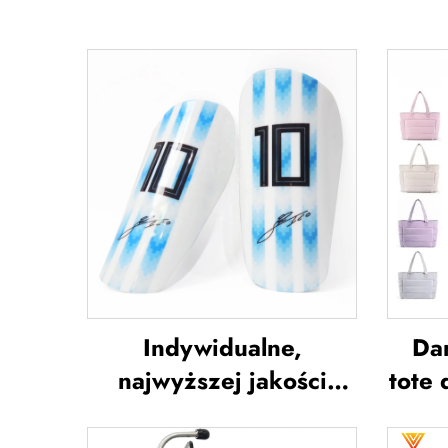
Indywidualne,
Da
najwyższej jakości
tote 
ochraniacze na piszczel
p
do piłki nożnej,