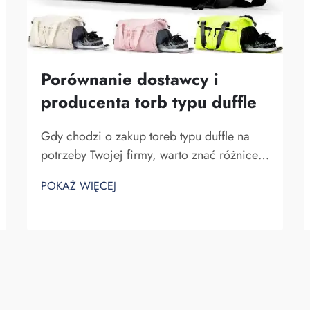
Porównanie dostawcy i
producenta torb typu duffle
Gdy chodzi o zakup toreb typu duffle na
potrzeby Twojej firmy, warto znać różnice
między dostawcą a producentem. Dostawcy
POKAŻ WIĘCEJ
to firmy sprzedające towary, podczas gdy
producenci je wytwarzają. Fuzhou
Saipulang Trading to dobry wybór dla firm
chcących q...