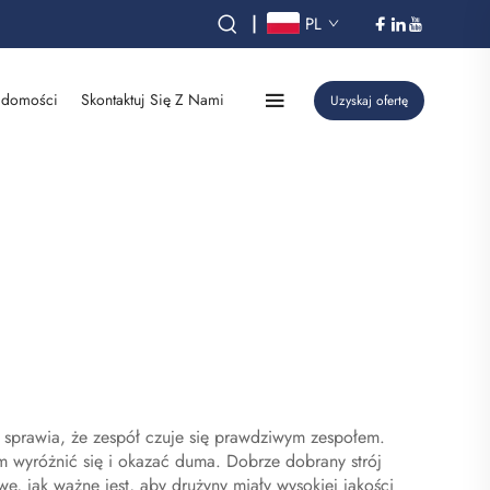
|
PL
domości
Skontaktuj Się Z Nami
Uzyskaj ofertę
o sprawia, że zespół czuje się prawdziwym zespołem.
m wyróżnić się i okazać duma. Dobrze dobrany strój
, jak ważne jest, aby drużyny miały wysokiej jakości