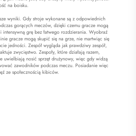
ość na boisku.
psze wyniki. Gdy stroje wykonane są z odpowiednich
podczas gorących meczów, dzięki czemu gracze mogą
 i intensywną grę bez łatwego rozdzierania. Wyobraź
inie gracze mogą skupić się na grze, nie martwiąc się
ucie jedności. Zespół wygląda jak prawdziwy zespół,
ktuje zwycięstwo. Zespoły, które działają razem,
e uwielbiają nosić sprzęt drużynowy, więc gdy widzą
otywować zawodników podczas meczu. Posiadanie więc
ięź ze społecznością kibiców.