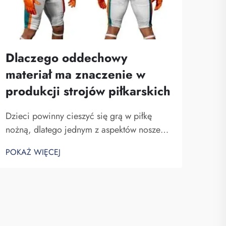
Dlaczego oddechowy
materiał ma znaczenie w
produkcji strojów piłkarskich
Dzieci powinny cieszyć się grą w piłkę
nożną, dlatego jednym z aspektów noszenia
stroju jest jego przyjemne uczucie na
POKAŻ WIĘCEJ
skórze. Uważam, że ważnym czynnikiem
materiału stosowanego w tych strojach jest
jego przewiewność, Fuzhou Saipulang
Trading...