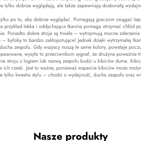
 nie tylko dobrze wyglądają, ale także zapewniają doskonałą wydajn
ie tylko po to, aby dobrze wyglądać. Pomagają graczom osiągać le
Na przykład lekka i oddychająca tkanina pomaga utrzymać chłód 
nia. Ponadto dobre stroje są trwałe – wytrzymują mocne zderzenia
wa – byłoby to bardzo zakłopotujące! Jednak dzięki wytrzymałej tkan
eż ducha zespołu. Gdy wszyscy noszą te same kolory, powstaje pocz
dopasowane, wysyła to przeciwnikom sygnał, że drużyna poważnie tra
ie stroju z logiem lub nazwą zespołu budzi u kibiców duma. Kibic
 na ich cześć. Jest to ważne, ponieważ wsparcie kibiców może m
nie tylko kwestia stylu – chodzi o wydajność, ducha zespołu oraz w
Nasze produkty