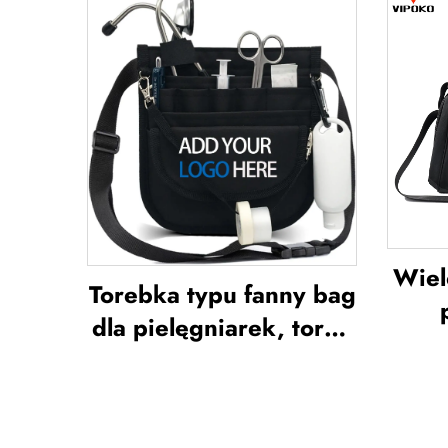
ochraniacze na piszczel
w
do piłki nożnej,
otw
ochrona na nogi,
mięk
ochraniacze na piszczel
do b
do piłki nożnej
t
Wiel
Torebka typu fanny bag
dla pielęgniarek, torba
po
typu fanny pack z
sport
wieloma przegrodami,
ko
etui z zamkiem
w