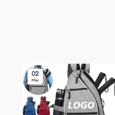
02
May