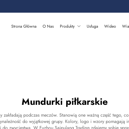
Strona Główna
O Nas
Produkty
Usługa
Wideo
Wia
Mundurki piłkarskie
dnicy zakładają podczas meczów. Stanowią one ważną część tego, c
ynależność do wyjątkowej grupy. Kolory, logo i wzory pomagają i
wi do zwycięstwa. W Fuzhou Saipulang Trading zdajemy sobie sprawę