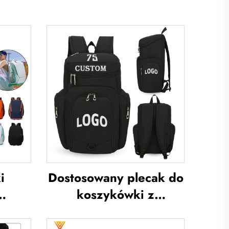
i
Dostosowany plecak do
koszykówki z
ym
logotypem zespołu
na
sportowego,