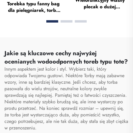
Wielofunkcyjny własny
Torebka typu fanny bag
plecak o dużej
dla pielęgniarek, torba
pojemności – torba
typu fanny pack z
sportowa do siłowni dla
wieloma przegrodami,
kobiet i mężczyzn,
etui z zamkiem
wodoodporna, z
błyskawicznym
przestrzenią na buty,
przeznaczone specjalnie
torba podróżna typu
dla personelu
duffel
Jakie są kluczowe cechy najwyżej
medycznego, organizator
ocenianych wodoodpornych toreb typu tote?
torby pielęgniarskiej,
Innym aspektem jest kolor i styl. Wybierz taki, który
torby pielęgniarskie
odpowiada Twojemu gustowi. Niektóre
Torby
mają zabawne
wzory, inne są bardziej klasyczne. Jeśli chcesz, aby torba
pasowała do wielu strojów, neutralne kolory zwykle
sprawdzają się najlepiej. Pamiętaj też o łatwości czyszczenia.
Niektóre materiały szybko brudzą się, ale inne wystarczy po
prostu przetrzeć. Na koniec sprawdź rozmiar – upewnij się,
że torba jest wystarczająco duża, aby pomieścić wszystko,
czego potrzebujesz, ale nie tak duża, aby stała się zbyt ciężka
w przenoszeniu.