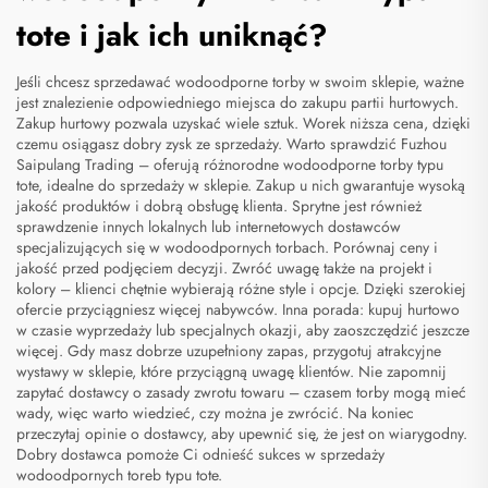
tote i jak ich uniknąć?
Jeśli chcesz sprzedawać wodoodporne torby w swoim sklepie, ważne
jest znalezienie odpowiedniego miejsca do zakupu partii hurtowych.
Zakup hurtowy pozwala uzyskać wiele sztuk.
Worek
niższa cena, dzięki
czemu osiągasz dobry zysk ze sprzedaży. Warto sprawdzić Fuzhou
Saipulang Trading – oferują różnorodne wodoodporne torby typu
tote, idealne do sprzedaży w sklepie. Zakup u nich gwarantuje wysoką
jakość produktów i dobrą obsługę klienta. Sprytne jest również
sprawdzenie innych lokalnych lub internetowych dostawców
specjalizujących się w wodoodpornych torbach. Porównaj ceny i
jakość przed podjęciem decyzji. Zwróć uwagę także na projekt i
kolory – klienci chętnie wybierają różne style i opcje. Dzięki szerokiej
ofercie przyciągniesz więcej nabywców. Inna porada: kupuj hurtowo
w czasie wyprzedaży lub specjalnych okazji, aby zaoszczędzić jeszcze
więcej. Gdy masz dobrze uzupełniony zapas, przygotuj atrakcyjne
wystawy w sklepie, które przyciągną uwagę klientów. Nie zapomnij
zapytać dostawcy o zasady zwrotu towaru – czasem torby mogą mieć
wady, więc warto wiedzieć, czy można je zwrócić. Na koniec
przeczytaj opinie o dostawcy, aby upewnić się, że jest on wiarygodny.
Dobry dostawca pomoże Ci odnieść sukces w sprzedaży
wodoodpornych toreb typu tote.