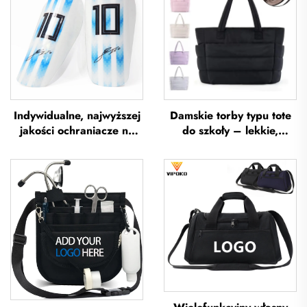
Indywidualne, najwyższej
Damskie torby typu tote
jakości ochraniacze na
do szkoły – lekkie,
piszczel do piłki nożnej,
przeznaczone na
ochraniacze na piszczel
wycieczki i wypoczynek
do piłki nożnej, ochrona
na otwartym powietrzu,
na nogi, ochraniacze na
miękkie torebki ręczne do
piszczel do piłki nożnej
biura, wodoodporne
torby typu tote z poliestru