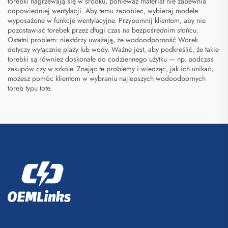
torebki nagrzewają się w środku, ponieważ materiał nie zapewnia
odpowiedniej wentylacji. Aby temu zapobiec, wybieraj modele
wyposażone w funkcje wentylacyjne. Przypomnij klientom, aby nie
pozostawiać torebek przez długi czas na bezpośrednim słońcu.
Ostatni problem: niektórzy uważają, że wodoodporność
Worek
dotyczy wyłącznie plaży lub wody. Ważne jest, aby podkreślić, że takie
torebki są również doskonałe do codziennego użytku — np. podczas
zakupów czy w szkole. Znając te problemy i wiedząc, jak ich unikać,
możesz pomóc klientom w wybraniu najlepszych wodoodpornych
toreb typu tote.