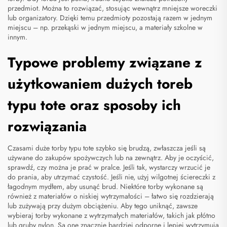
przedmiot. Można to rozwiązać, stosując wewnątrz mniejsze woreczki
lub organizatory. Dzięki temu przedmioty pozostają razem w jednym
miejscu – np. przekąski w jednym miejscu, a materiały szkolne w
innym.
Typowe problemy związane z
użytkowaniem dużych toreb
typu tote oraz sposoby ich
rozwiązania
Czasami duże torby typu tote szybko się brudzą, zwłaszcza jeśli są
używane do zakupów spożywczych lub na zewnątrz. Aby je oczyścić,
sprawdź, czy można je prać w pralce. Jeśli tak, wystarczy wrzucić je
do prania, aby utrzymać czystość. Jeśli nie, użyj wilgotnej ściereczki z
łagodnym mydłem, aby usunąć brud. Niektóre torby wykonane są
również z materiałów o niskiej wytrzymałości – łatwo się rozdzierają
lub zużywają przy dużym obciążeniu. Aby tego uniknąć, zawsze
wybieraj torby wykonane z wytrzymałych materiałów, takich jak płótno
lub gruby nylon. Są one znacznie bardziej odporne i lepiej wytrzymują