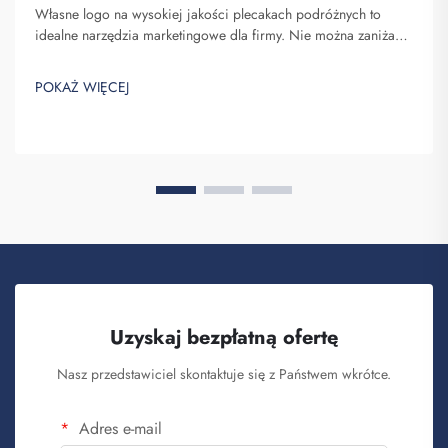
Własne logo na wysokiej jakości plecakach podróżnych to
idealne narzędzia marketingowe dla firmy. Nie można zaniżać
znaczenia faktu, że nazwa Twojej marki pojawia się przed
oczami wielu osób. Za każdym razem, gdy osoba niosąca Twój
POKAŻ WIĘCEJ
plecak na plecach...
Uzyskaj bezpłatną ofertę
Nasz przedstawiciel skontaktuje się z Państwem wkrótce.
Adres e-mail