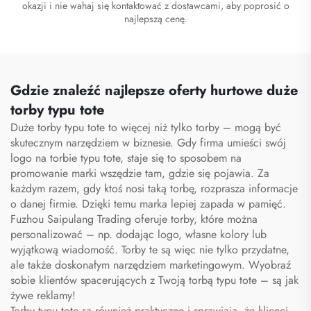
okazji i nie wahaj się kontaktować z dostawcami, aby poprosić o
najlepszą cenę.
Gdzie znaleźć najlepsze oferty hurtowe duże
torby typu tote
Duże torby typu tote to więcej niż tylko torby – mogą być
skutecznym narzędziem w biznesie. Gdy firma umieści swój
logo na torbie typu tote, staje się to sposobem na
promowanie marki wszędzie tam, gdzie się pojawia. Za
każdym razem, gdy ktoś nosi taką torbę, rozprasza informacje
o danej firmie. Dzięki temu marka lepiej zapada w pamięć.
Fuzhou Saipulang Trading oferuje torby, które można
personalizować – np. dodając logo, własne kolory lub
wyjątkową wiadomość. Torby te są więc nie tylko przydatne,
ale także doskonałym narzędziem marketingowym. Wyobraź
sobie klientów spacerujących z Twoją torbą typu tote – są jak
żywe reklamy!
Torby typu tote są również praktyczne i sprawiają, że klienci