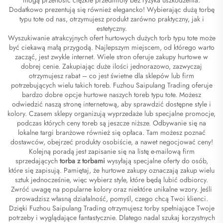
Dodatkowo prezentują się również elegancko! Wybierając dużą torbę
typu tote od nas, otrzymujesz produkt zarówno praktyczny, jak i
estetyczny.
Wyszukiwanie atrakcyjnych ofert hurtowych dużych torb typu tote może
być ciekawą małą przygodą. Najlepszym miejscem, od którego warto
zacząć, jest zwykle internet. Wiele stron oferuje zakupy hurtowe w
dobrej cenie. Zakupiając duże ilości jednorazowo, zazwyczaj
otrzymujesz rabat – co jest świetne dla sklepów lub firm
potrzebujących wielu takich toreb. Fuzhou Saipulang Trading oferuje
bardzo dobre opcje hurtowe naszych toreb typu tote. Możesz
odwiedzić naszą stronę internetową, aby sprawdzić dostępne style i
kolory. Czasem sklepy organizują wyprzedaże lub specjalne promocje,
podczas których ceny toreb są jeszcze niższe. Odbywanie się na
lokalne targi branżowe również się opłaca. Tam możesz poznać
dostawców, obejrzeć produkty osobiście, a nawet negocjować ceny!
Kolejną poradą jest zapisanie się na listę e-mailową firm
sprzedających
torba z torbami
wysyłają specjalne oferty do osób,
które się zapisują. Pamiętaj, że hurtowe zakupy oznaczają zakup wielu
sztuk jednocześnie, więc wybierz style, które będą lubić odbiorcy.
Zwróć uwagę na popularne kolory oraz niektóre unikalne wzory. Jeśli
prowadzisz własną działalność, pomyśl, czego chcą Twoi klienci.
Dzięki Fuzhou Saipulang Trading otrzymujesz torby spełniające Twoje
potrzeby i wyglądające fantastycznie. Dlatego nadal szukaj korzystnych