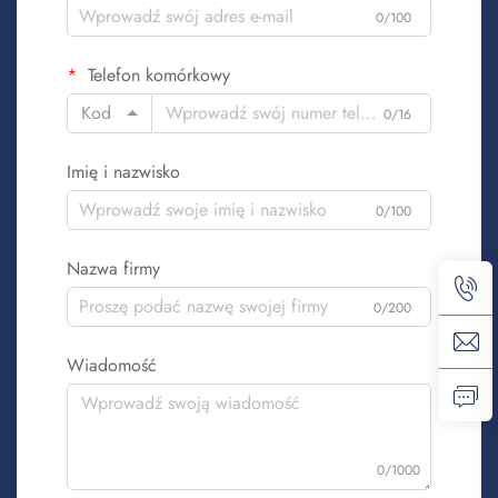
0/100
Telefon komórkowy
Kod
0/16
Imię i nazwisko
0/100
Nazwa firmy
0/200
Wiadomość
0/1000