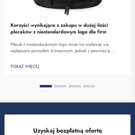
Korzyści wynikające z zakupu w dużej ilości
plecaków z niestandardowym logo dla firm
Plecak z niestandardowym logo może nie wydawać się
najlepszym pomysłem biznesowym. Jednak z pewnością
pomaga on wyróżnić się spośród konkurencji. Fuzhou
Saipulang Trading to firma, która realizuje masowe zamówienia
POKAŻ WIĘCEJ
takich plecaków w celu budowania świadomości marki. Wiesz,
kiedy ...
Uzyskaj bezpłatną ofertę