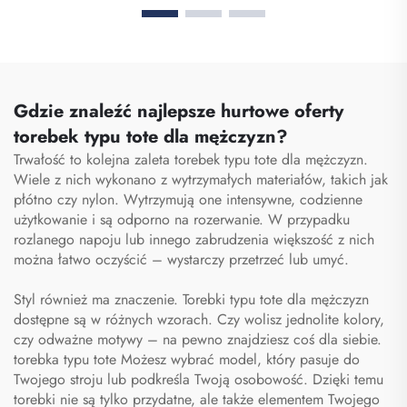
sportowa do siłowni dla
wieloma przegrodami,
kobiet i mężczyzn,
etui z zamkiem
wodoodporna, z
błyskawicznym
przestrzenią na buty,
przeznaczone specjalnie
torba podróżna typu
dla personelu
duffel
Gdzie znaleźć najlepsze hurtowe oferty
medycznego, organizator
torebek typu tote dla mężczyzn?
torby pielęgniarskiej,
Trwałość to kolejna zaleta torebek typu tote dla mężczyzn.
torby pielęgniarskie
Wiele z nich wykonano z wytrzymałych materiałów, takich jak
płótno czy nylon. Wytrzymują one intensywne, codzienne
użytkowanie i są odporno na rozerwanie. W przypadku
rozlanego napoju lub innego zabrudzenia większość z nich
można łatwo oczyścić – wystarczy przetrzeć lub umyć.
Styl również ma znaczenie. Torebki typu tote dla mężczyzn
dostępne są w różnych wzorach. Czy wolisz jednolite kolory,
czy odważne motywy – na pewno znajdziesz coś dla siebie.
torebka typu tote
Możesz wybrać model, który pasuje do
Twojego stroju lub podkreśla Twoją osobowość. Dzięki temu
torebki nie są tylko przydatne, ale także elementem Twojego