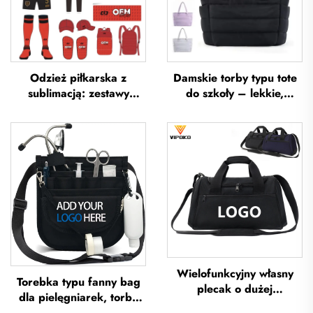
Odzież piłkarska z
Damskie torby typu tote
sublimacją: zestawy
do szkoły – lekkie,
koszulek piłkarskich dla
przeznaczone na
mężczyzn do treningów,
wycieczki i wypoczynek
niestandardowa odzież
na otwartym powietrzu,
sportowa do piłki nożnej,
miękkie torebki ręczne do
uniformy drużyn
biura, wodoodporne
piłkarskich
torby typu tote z poliestru
Wielofunkcyjny własny
Torebka typu fanny bag
plecak o dużej
dla pielęgniarek, torba
pojemności – torba
typu fanny pack z