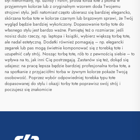
styl nieformalny, np. dżinsy i t-shirt, prosta torba tote z płótna w
przyjemnym kolorze lub z oryginalnym wzorem doda Twojemu
strojowi stylu. Jeśli natomiast często ubierasz się bardziej elegancko,
skórzana torba tote w kolorze czarnym lub brązowym sprawi, że Twój
wygląd będzie bardziej wykończony. Dopasowanie torby tote do
własnego stylu jest bardzo ważne. Pamiętaj też o rozmiarze: jeśli
nosisz dużo rzeczy, np. laptopa i książki, wybierz większą torbę tote,
ale nadal estetyczną. Dodatki również pomagają – np. elegancki
zegarek lub pas mogą świetnie komponować się z torebką tote i
uzupełnić cały strój. Nosząc torbę tote, rób to z pewnością siebie – to
wpływa na to, jak inni Cię postrzegają. Zastanów się też, dokąd się
udajesz: na pracę lepsza będzie bardziej profesjonalna torba tote, a
na spotkanie z przyjaciółmi torba w żywnym kolorze pokaże Twoją
osobowość. Poprzez wybór odpowiedniej
torebka typu tote
dopasowanej do stylu i okazji torby tote poprawisz swój strój i
poczujesz się znakomicie