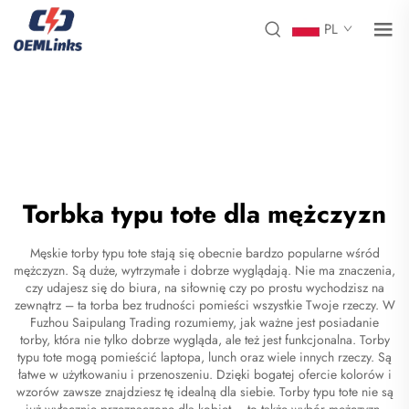
PL
Torbka typu tote dla mężczyzn
Męskie torby typu tote stają się obecnie bardzo popularne wśród
mężczyzn. Są duże, wytrzymałe i dobrze wyglądają. Nie ma znaczenia,
czy udajesz się do biura, na siłownię czy po prostu wychodzisz na
zewnątrz – ta torba bez trudności pomieści wszystkie Twoje rzeczy. W
Fuzhou Saipulang Trading rozumiemy, jak ważne jest posiadanie
torby, która nie tylko dobrze wygląda, ale też jest funkcjonalna. Torby
typu tote mogą pomieścić laptopa, lunch oraz wiele innych rzeczy. Są
łatwe w użytkowaniu i przenoszeniu. Dzięki bogatej ofercie kolorów i
wzorów zawsze znajdziesz tę idealną dla siebie. Torby typu tote nie są
już wyłącznie przeznaczone dla kobiet – to także wybór mężczyzn,