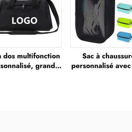
tout souple en
sac pour paddle-t
polyester
et badminto
à dos multifonction
Sac à chaussur
sonnalisé, grand
personnalisé avec
me, sac de sport et
en maille respira
salle de gym pour
imperméable, sa
mmes et hommes,
chaussures pa
che, compartiment
sublimation, sac
é aux chaussures,
rangement ant
c de voyage type
poussière pour la