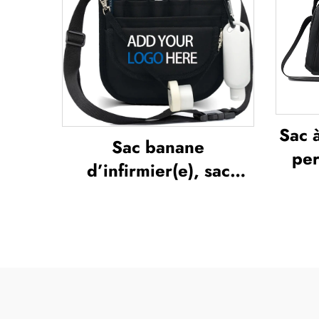
personnalisé, uniforme
d'équipe de football
Sac 
Sac banane
per
d’infirmier(e), sac
volu
banane multifonction,
de 
étui compartimenté
fe
avec fermeture à
étan
glissière, sac banane
dédi
médical, organisateur
sa
pour infirmier(e), sacs