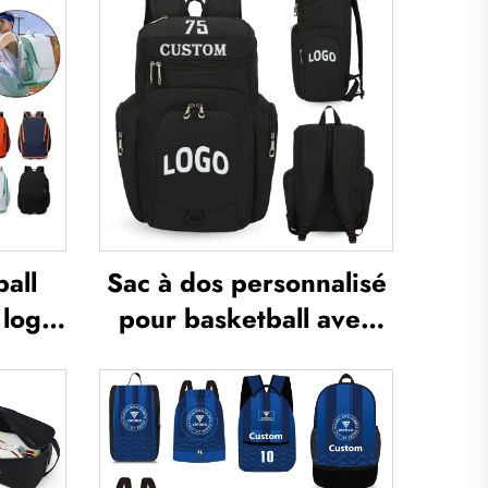
all
Sac à dos personnalisé
 logo,
pour basketball avec
es de
logo, sac sportif
ur
d’équipe imperméable,
pour
décontracté, scolaire,
ttes,
thermosublimé, pour