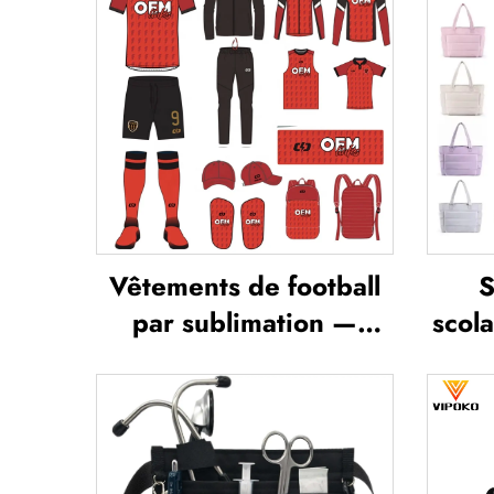
Vêtements de football
S
par sublimation —
scol
ensembles de maillots
lége
de football pour
polyv
entraînement masculin,
en e
sportswear de football
et b