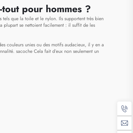
n
sac de voyage pour
re-tout pour hommes ?
yages
chaussures
els que la toile et le nylon. Ils supportent très bien
c à
plupart se nettoient facilement : il suffit de les
ur
es couleurs unies ou des motifs audacieux, il y en a
nnalité.
sacoche
Cela fait d’eux non seulement un