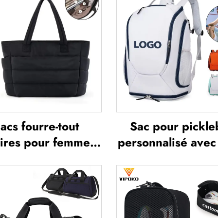
acs fourre-tout
Sac pour pickleb
aires pour femmes,
personnalisé avec
rs, imperméables,
sac pour raquett
alents pour loisirs
tennis, sac po
xtérieur, voyages
badminton, sac 
ureau, sac fourre-
raquettes et pale