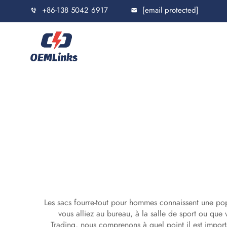
+86-138 5042 6917
[email protected]
Les sacs fourre-tout pour hommes connaissent une pop
vous alliez au bureau, à la salle de sport ou que
Trading, nous comprenons à quel point il est importa