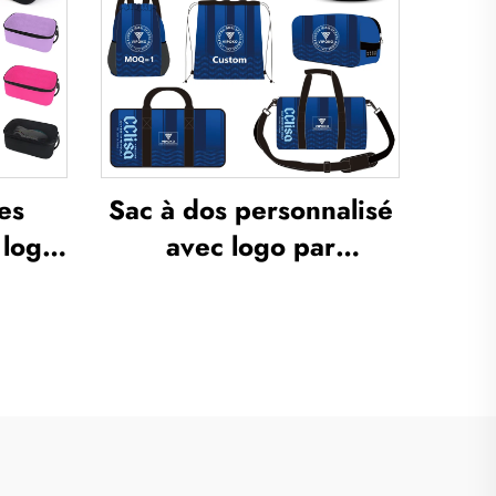
ennis
football et basketball
n
es
Sac à dos personnalisé
 logo,
avec logo par
nte,
sublimation, sac
c à
scolaire pour natation à
r
cordon de serrage,
 de
étanche, sac
i-
d’ensemble sportif pour
 gym,
basketball et football,