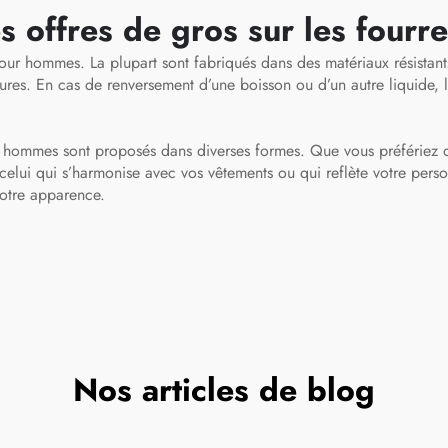
el, sac fourre-tout
les activités e
es offres de gros sur les four
extérieur, les vo
pour hommes. La plupart sont fabriqués dans des matériaux résistants t
et les sports, sa
rures. En cas de renversement d’une boisson ou d’un autre liquide, la 
chaussures po
hommes
r hommes sont proposés dans diverses formes. Que vous préfériez d
elui qui s’harmonise avec vos vêtements ou qui reflète votre perso
votre apparence.
Nos articles de blog