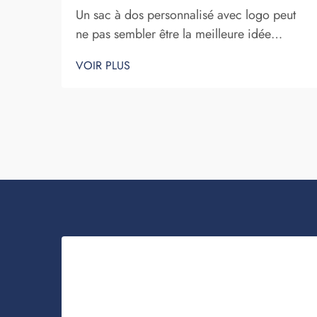
Un sac à dos personnalisé avec logo peut
ne pas sembler être la meilleure idée
commerciale. Toutefois, il vous aide
VOIR PLUS
certainement à vous démarquer. Fuzhou
Saipulang Trading est une entreprise qui
passe des commandes en gros de ces
articles afin de renforcer la notoriété de la
marque. Vous savez, lorsque...