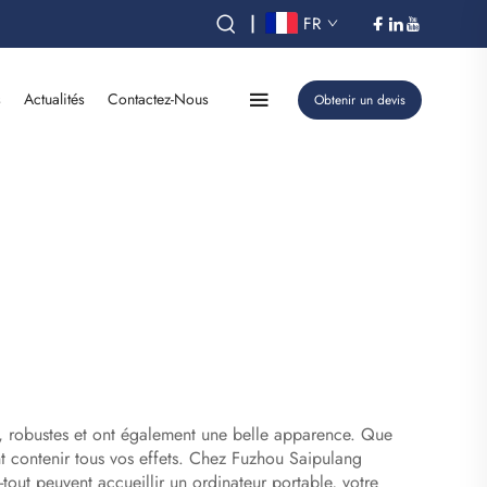
|
FR
s
Actualités
Contactez-Nous
Obtenir un devis
s, robustes et ont également une belle apparence. Que
nt contenir tous vos effets. Chez Fuzhou Saipulang
tout peuvent accueillir un ordinateur portable, votre