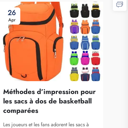
26
2
Apr
Ap
Méthodes d’impression pour
Pou
les sacs à dos de basketball
est
comparées
fab
foo
Les joueurs et les fans adorent les sacs à