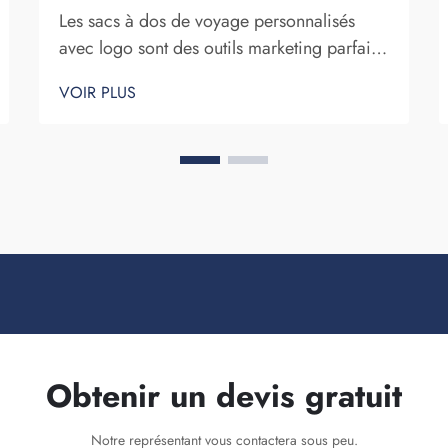
Les sacs à dos de voyage personnalisés
avec logo sont des outils marketing parfaits
pour une entreprise. Le fait que votre nom
VOIR PLUS
de marque soit exposé devant de
nombreuses personnes ne peut être sous-
estimé. À chaque fois que la personne qui
porte votre sac à dos sur elle...
Obtenir un devis gratuit
Notre représentant vous contactera sous peu.