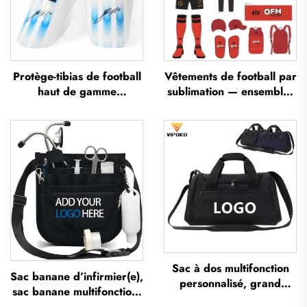
Protège-tibias de football
Vêtements de football par
haut de gamme
sublimation — ensembles
personnalisés, protège-
de maillots de football
tibias pour football,
pour entraînement
protections pour les
masculin, sportswear de
jambes, protège-tibias
football personnalisé,
pour football et soccer
uniforme d'équipe de
football
Sac à dos multifonction
Sac banane d’infirmier(e),
personnalisé, grand
sac banane multifonction,
volume, sac de sport et
étui compartimenté avec