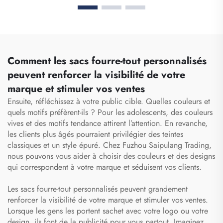
de salle de gym pour
fermeture à glissière, sac
femmes et hommes,
banane médical,
étanche, compartiment
organisateur pour
dédié aux chaussures, sac
infirmier(e), sacs
de voyage type duffel,
médicaux pour
sac fourre-tout
Comment les sacs fourre-tout personnalisés
infirmiers(es)
peuvent renforcer la visibilité de votre
marque et stimuler vos ventes
Ensuite, réfléchissez à votre public cible. Quelles couleurs et
quels motifs préfèrent-ils ? Pour les adolescents, des couleurs
vives et des motifs tendance attirent l’attention. En revanche,
les clients plus âgés pourraient privilégier des teintes
classiques et un style épuré. Chez Fuzhou Saipulang Trading,
nous pouvons vous aider à choisir des couleurs et des designs
qui correspondent à votre marque et séduisent vos clients.
Les sacs fourre-tout personnalisés peuvent grandement
renforcer la visibilité de votre marque et stimuler vos ventes.
Lorsque les gens les portent
sachet
avec votre logo ou votre
design, ils font de la publicité pour vous partout. Imaginez