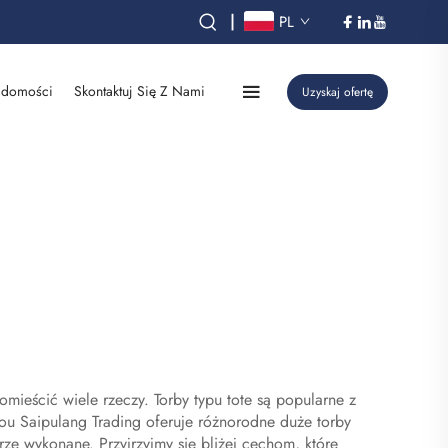
|
PL
domości
Skontaktuj Się Z Nami
Uzyskaj ofertę
ieścić wiele rzeczy. Torby typu tote są popularne z
u Saipulang Trading oferuje różnorodne duże torby
brze wykonane. Przyjrzyjmy się bliżej cechom, które