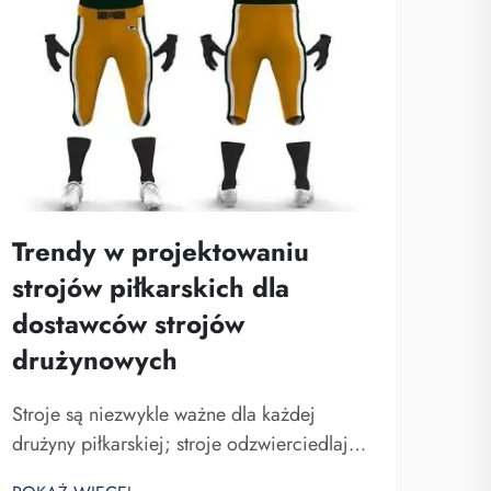
Trendy w projektowaniu
Dl
strojów piłkarskich dla
mat
dostawców strojów
pro
drużynowych
Dzie
nożn
Stroje są niezwykle ważne dla każdej
stro
drużyny piłkarskiej; stroje odzwierciedlają
POKA
skór
ducha zespołu i jednoczą drużynę. W