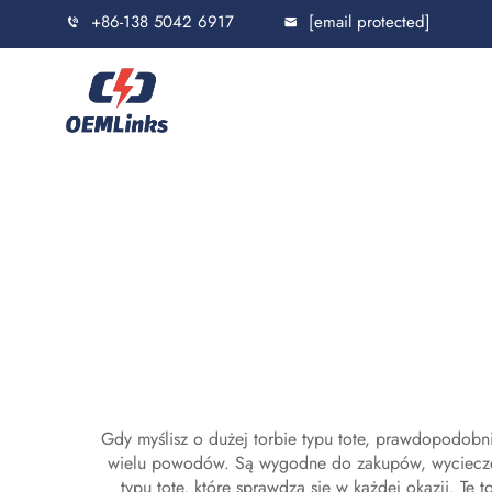
+86-138 5042 6917
[email protected]
Gdy myślisz o dużej torbie typu tote, prawdopodobn
wielu powodów. Są wygodne do zakupów, wycieczek 
typu tote, które sprawdzą się w każdej okazji. Te 