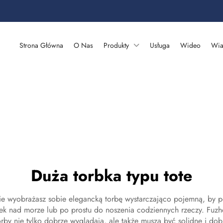
Strona Główna
O Nas
Produkty
Usługa
Wideo
Wia
Duża torbka typu tote
ie wyobrażasz sobie elegancką torbę wystarczająco pojemną, by pom
nad morze lub po prostu do noszenia codziennych rzeczy. Fuzho
torby nie tylko dobrze wyglądają, ale także muszą być solidne i do