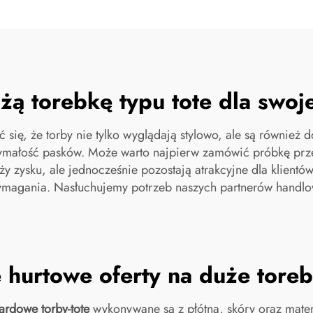
żą torebkę typu tote dla swoj
ć się, że torby nie tylko wyglądają stylowo, ale są równie
ymałość pasków. Może warto najpierw zamówić próbkę prze
ży zysku, ale jednocześnie pozostają atrakcyjne dla klient
wymagania. Nasłuchujemy potrzeb naszych partnerów handlow
 hurtowe oferty na duże toreb
ardowe torby-tote
wykonywane są z płótna, skóry oraz mater