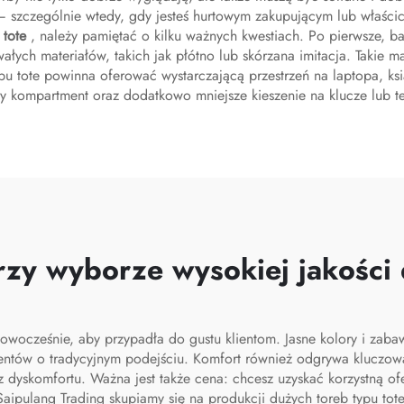
– szczególnie wtedy, gdy jesteś hurtowym zakupującym lub właścic
 tote
, należy pamiętać o kilku ważnych kwestiach. Po pierwsze, ba
łych materiałów, takich jak płótno lub skórzana imitacja. Takie ma
ypu tote powinna oferować wystarczającą przestrzeń na laptopa, ks
y kompartment oraz dodatkowo mniejsze kieszenie na klucze lub te
zy wyborze wysokiej jakości 
nowocześnie, aby przypadła do gustu klientom. Jasne kolory i zab
ientów o tradycyjnym podejściu. Komfort również odgrywa kluczową
z dyskomfortu. Ważna jest także cena: chcesz uzyskać korzystną o
aipulang Trading skupiamy się na produkcji dużych toreb typu tote 