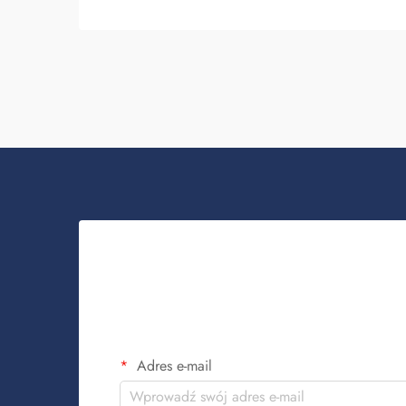
oraz indywidualności. W Fuzhou Saipulang
Trading rozumiemy potrzebę atrakcyjnego i
wytrzymałego plecaka. Kluczowe...
Adres e-mail