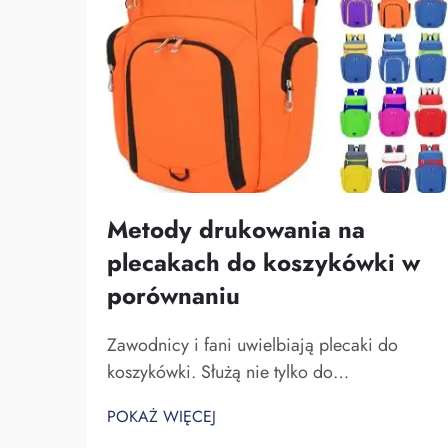
Metody drukowania na
plecakach do koszykówki w
porównaniu
Zawodnicy i fani uwielbiają plecaki do
koszykówki. Służą nie tylko do
przechowywania sprzętu do koszykówki,
POKAŻ WIĘCEJ
ale także do pokazywania ducha zespołu