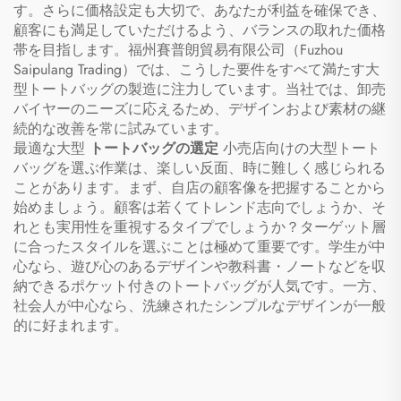
す。さらに価格設定も大切で、あなたが利益を確保でき、
顧客にも満足していただけるよう、バランスの取れた価格
帯を目指します。福州賽普朗貿易有限公司（Fuzhou
Saipulang Trading）では、こうした要件をすべて満たす大
型トートバッグの製造に注力しています。当社では、卸売
バイヤーのニーズに応えるため、デザインおよび素材の継
続的な改善を常に試みています。
最適な大型
トートバッグの選定
小売店向けの大型トート
バッグを選ぶ作業は、楽しい反面、時に難しく感じられる
ことがあります。まず、自店の顧客像を把握することから
始めましょう。顧客は若くてトレンド志向でしょうか、そ
れとも実用性を重視するタイプでしょうか？ターゲット層
に合ったスタイルを選ぶことは極めて重要です。学生が中
心なら、遊び心のあるデザインや教科書・ノートなどを収
納できるポケット付きのトートバッグが人気です。一方、
社会人が中心なら、洗練されたシンプルなデザインが一般
的に好まれます。