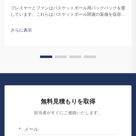
プレイヤーとファンはバスケットボール用バックパックを愛
しています。これらはバスケットボール関連の装備を収容す
るだけでなく、チームスピリットや個性を表現するためのア
イテムでもあります。当社、福州賽普朗貿易有限公司
さらに表示
（Fuzhou Saipulang Trading）では、見た目が良く、かつ耐久
性に優れたバックパックの必要性を十分に理解しています。
キーワード…
無料見積もりを取得
担当者がすぐにご連絡いたします。
メール