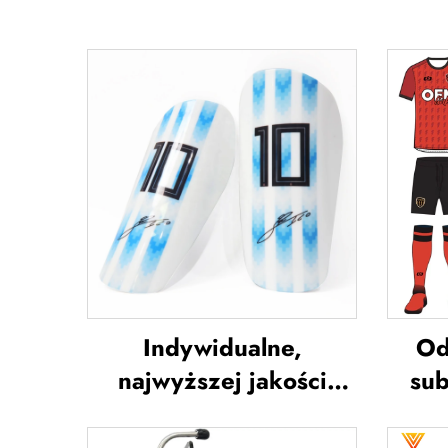
Indywidualne,
Od
najwyższej jakości
sub
ochraniacze na piszczel
kos
do piłki nożnej,
d