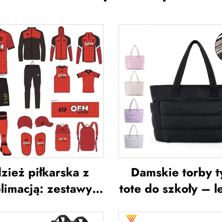
zież piłkarska z
Damskie torby t
limacją: zestawy
tote do szkoły – l
zulek piłkarskich
przeznaczone 
la mężczyzn do
wycieczki i