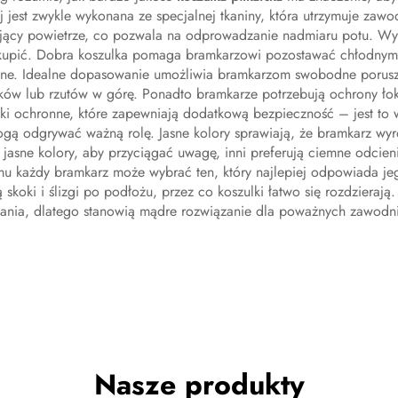
j jest zwykle wykonana ze specjalnej tkaniny, która utrzymuje zaw
zający powietrze, co pozwala na odprowadzanie nadmiaru potu. Wyob
ę skupić. Dobra koszulka pomaga bramkarzowi pozostawać chłod
źne. Idealne dopasowanie umożliwia bramkarzom swobodne poruszan
ków lub rzutów w górę. Ponadto bramkarze potrzebują ochrony łok
i ochronne, które zapewniają dodatkową bezpieczność – jest to
mogą odgrywać ważną rolę. Jasne kolory sprawiają, że bramkarz wy
ą jasne kolory, aby przyciągać uwagę, inni preferują ciemne odci
emu każdy bramkarz może wybrać ten, który najlepiej odpowiada jeg
koki i ślizgi po podłożu, przez co koszulki łatwo się rozdzierają.
łania, dlatego stanowią mądre rozwiązanie dla poważnych zawodn
Nasze produkty