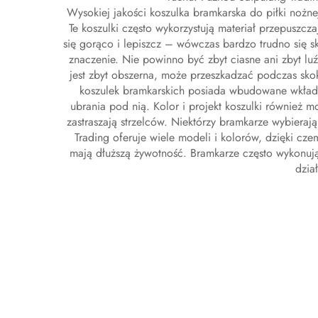
Wysokiej jakości koszulka bramkarska do piłki nożne
Te koszulki często wykorzystują materiał przepuszc
się gorąco i lepiszcz – wówczas bardzo trudno si
znaczenie. Nie powinno być zbyt ciasne ani zbyt lu
jest zbyt obszerna, może przeszkadzać podczas sko
koszulek bramkarskich posiada wbudowane wkładk
ubrania pod nią. Kolor i projekt koszulki również 
zastraszają strzelców. Niektórzy bramkarze wybieraj
Trading oferuje wiele modeli i kolorów, dzięki cz
mają dłuższą żywotność. Bramkarze często wykonują s
dzia