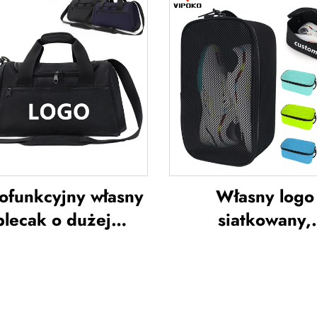
treningów,
wypoczynek 
tandardowa odzież
otwartym powiet
ortowa do piłki
miękkie torebki r
ożnej, uniformy
do biura, wodood
użyn piłkarskich
torby typu tote
poliestru
ofunkcyjny własny
Własny logo
plecak o dużej
siatkowany,
jemności – torba
oddychający wor
owa do siłowni dla
buty, wodoodpo
biet i mężczyzn,
worek na buty 
odoodporna, z
sublimacji, wo