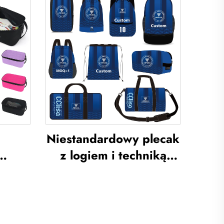
na
wodoodporny,
rzu,
codzienny plecak
ęczne
sportowy i szkolny z
porne
izolacją termiczną oraz
 z
techniką sublimacji,
plecak do piłki nożnej i
koszykówki
Niestandardowy plecak
z logiem i techniką
ek na
sublimacji, torba
rny
szkolna do pływania ze
do
sznurkiem do
rek
zamykania,