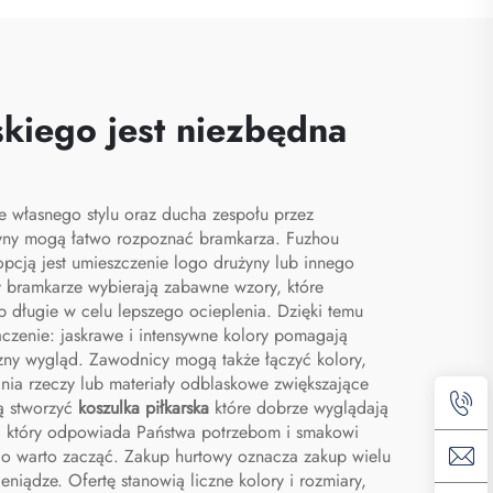
czy
wodoodporny zestaw
 do
sportowy do
ek i
koszykówki i piłki
skiego jest niezbędna
 buty
nożnej, torba podróżna
n
na buty
e własnego stylu oraz ducha zespołu przez
użyny mogą łatwo rozpoznać bramkarza. Fuzhou
pcją jest umieszczenie logo drużyny lub innego
y bramkarze wybierają zabawne wzory, które
 długie w celu lepszego ocieplenia. Dzięki temu
zenie: jaskrawe i intensywne kolory pomagają
czny wygląd. Zawodnicy mogą także łączyć kolory,
nia rzeczy lub materiały odblaskowe zwiększające
ą stworzyć
koszulka piłkarska
które dobrze wyglądają
u, który odpowiada Państwa potrzebom i smakowi
rego warto zacząć. Zakup hurtowy oznacza zakup wielu
eniądze. Ofertę stanowią liczne kolory i rozmiary,