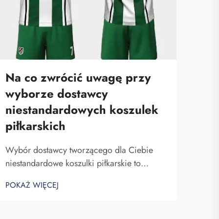
Na co zwrócić uwagę przy
wyborze dostawcy
niestandardowych koszulek
piłkarskich
Wybór dostawcy tworzącego dla Ciebie
niestandardowe koszulki piłkarskie to
decyzja kluczowa. Niezawodny dostawca
POKAŻ WIĘCEJ
zapewni, że Twoje koszulki będą dobrze
wyglądać i być wygodne w noszeniu.
Niezależnie od tego, czy są one