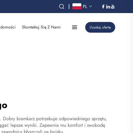
|
PL
domości
Skontaktuj Się Z Nami
Uzyskaj ofertę
go
ka. Dobry bramkarz potrzebuje odpowiedniego sprzętu,
ągać lepsze wyniki. Zapewnia mu komfort i swobodę
 zawodnicy błyszczyli na boisku