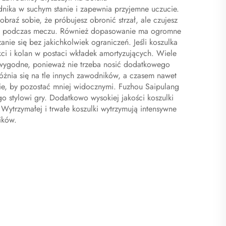
odnika w suchym stanie i zapewnia przyjemne uczucie.
raź sobie, że próbujesz obronić strzał, ale czujesz
nym podczas meczu. Również dopasowanie ma ogromne
ie się bez jakichkolwiek ograniczeń. Jeśli koszulka
ci i kolan w postaci wkładek amortyzujących. Wiele
 wygodne, ponieważ nie trzeba nosić dodatkowego
różnia się na tle innych zawodników, a czasem nawet
enie, by pozostać mniej widocznymi. Fuzhou Saipulang
o stylowi gry. Dodatkowo wysokiej jakości koszulki
 Wytrzymałej i trwałe koszulki wytrzymują intensywne
ików.