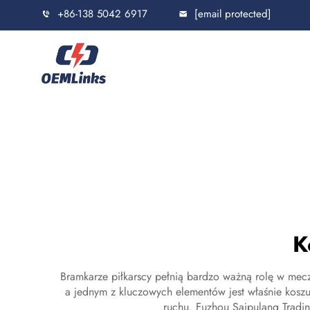
+86-138 5042 6917
[email protected]
K
Bramkarze piłkarscy pełnią bardzo ważną rolę w mecz
a jednym z kluczowych elementów jest właśnie kos
ruchu. Fuzhou Saipulang Tradi