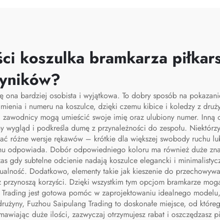
strzenią na buty,
przechowywaw
ba podróżna typu
przeciwpyłowy
duffel
siłowni, wędrów
ci koszulka bramkarza piłkar
sportu, worek na
wyników?
dla mężczyz
ię ona bardziej osobista i wyjątkowa. To dobry sposób na pokazani
mienia i numeru na koszulce, dzięki czemu kibice i koledzy z dr
– zawodnicy mogą umieścić swoje imię oraz ulubiony numer. Inną o
y wygląd i podkreśla dumę z przynależności do zespołu. Niektórz
ć różne wersje rękawów – krótkie dla większej swobody ruchu lub
 mu odpowiada. Dobór odpowiedniego koloru ma również duże znac
zas gdy subtelne odcienie nadają koszulce elegancki i minimalisty
ualność. Dodatkowo, elementy takie jak kieszenie do przechowywa
 przynoszą korzyści. Dzięki wszystkim tym opcjom bramkarze mog
ang Trading jest gotowa pomóc w zaprojektowaniu idealnego model
j drużyny, Fuzhou Saipulang Trading to doskonałe miejsce, od któ
mawiając duże ilości, zazwyczaj otrzymujesz rabat i oszczędzasz pi