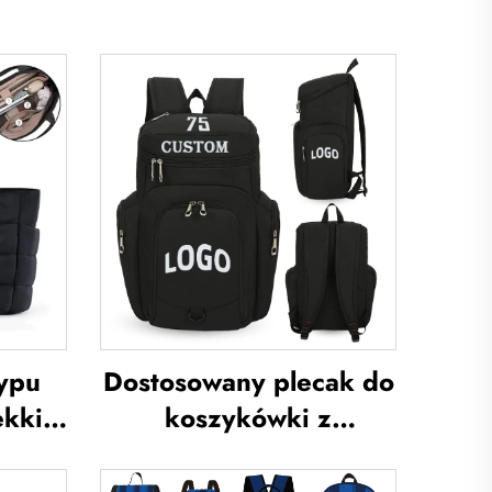
ypu
Dostosowany plecak do
ekkie,
koszykówki z
na
logotypem zespołu
sportowego,