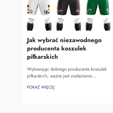
Jak wybrać niezawodnego
producenta koszulek
piłkarskich
Wybierając dobrego producenta koszulek
piłkarskich, ważne jest znalezienie
odpowiedniego partnera. Szukasz firmy,
POKAŻ WIĘCEJ
która jest wiarygodna i wytwarza koszulki
wysokiej jakości. Fuzhou Saipulang Trading
to doskonały wybór. Specjalizuje się w
tworzeniu koszulek piłkarskich, które są...