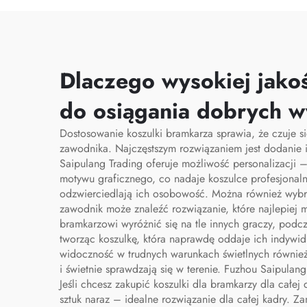
błyskawicznym
prze
przeznaczone
tor
specjalnie dla
personelu medycznego,
Dlaczego wysokiej jakoś
organizator torby
do osiągania dobrych 
pielęgniarskiej, torby
Dostosowanie koszulki bramkarza sprawia, że czuje s
pielęgniarskie
zawodnika. Najczęstszym rozwiązaniem jest dodanie i
Saipulang Trading oferuje możliwość personalizacji 
motywu graficznego, co nadaje koszulce profesjonaln
odzwierciedlają ich osobowość. Można również wybra
zawodnik może znaleźć rozwiązanie, które najlepiej
bramkarzowi wyróżnić się na tle innych graczy, podc
tworząc koszulkę, która naprawdę oddaje ich indywid
widoczność w trudnych warunkach świetlnych również
i świetnie sprawdzają się w terenie. Fuzhou Saipul
Jeśli chcesz zakupić koszulki dla bramkarzy dla całe
sztuk naraz – idealne rozwiązanie dla całej kadry. Za