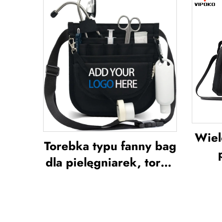
ochraniacze na piszczel
do piłki nożnej,
nies
ochrona na nogi,
sp
ochraniacze na piszczel
n
do piłki nożnej
dr
Wiel
Torebka typu fanny bag
dla pielęgniarek, torba
po
typu fanny pack z
sport
wieloma przegrodami,
ko
etui z zamkiem
w