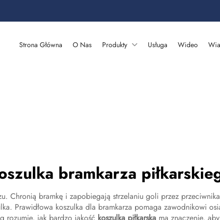
Strona Główna
O Nas
Produkty
Usługa
Wideo
Wia
oszulka bramkarza piłkarskie
u. Chronią bramkę i zapobiegają strzelaniu goli przez przeciwni
zulka. Prawidłowa koszulka dla bramkarza pomaga zawodnikowi osi
ng rozumie, jak bardzo jakość
koszulka piłkarska
ma znaczenie, aby