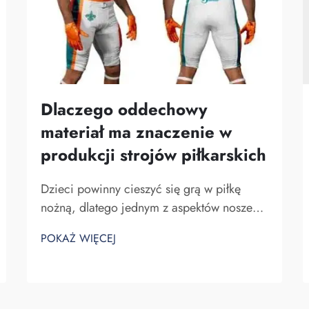
Dlaczego oddechowy
materiał ma znaczenie w
produkcji strojów piłkarskich
Dzieci powinny cieszyć się grą w piłkę
nożną, dlatego jednym z aspektów noszenia
stroju jest jego przyjemne uczucie na
POKAŻ WIĘCEJ
skórze. Uważam, że ważnym czynnikiem
materiału stosowanego w tych strojach jest
jego przewiewność, Fuzhou Saipulang
Trading...