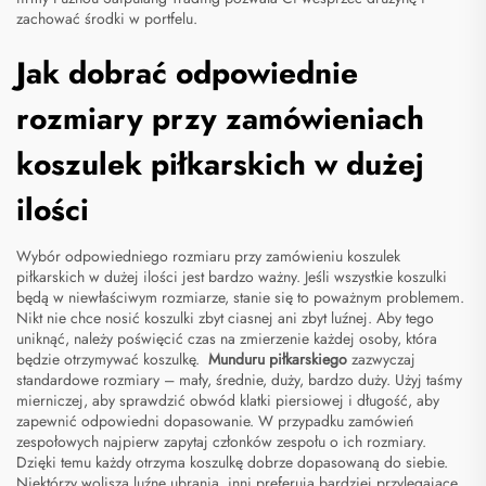
zachować środki w portfelu.
Jak dobrać odpowiednie
rozmiary przy zamówieniach
koszulek piłkarskich w dużej
ilości
Wybór odpowiedniego rozmiaru przy zamówieniu koszulek
piłkarskich w dużej ilości jest bardzo ważny. Jeśli wszystkie koszulki
będą w niewłaściwym rozmiarze, stanie się to poważnym problemem.
Nikt nie chce nosić koszulki zbyt ciasnej ani zbyt luźnej. Aby tego
uniknąć, należy poświęcić czas na zmierzenie każdej osoby, która
będzie otrzymywać koszulkę.
Munduru piłkarskiego
zazwyczaj
standardowe rozmiary – mały, średnie, duży, bardzo duży. Użyj taśmy
mierniczej, aby sprawdzić obwód klatki piersiowej i długość, aby
zapewnić odpowiedni dopasowanie. W przypadku zamówień
zespołowych najpierw zapytaj członków zespołu o ich rozmiary.
Dzięki temu każdy otrzyma koszulkę dobrze dopasowaną do siebie.
Niektórzy woliszą luźne ubrania, inni preferują bardziej przylegające