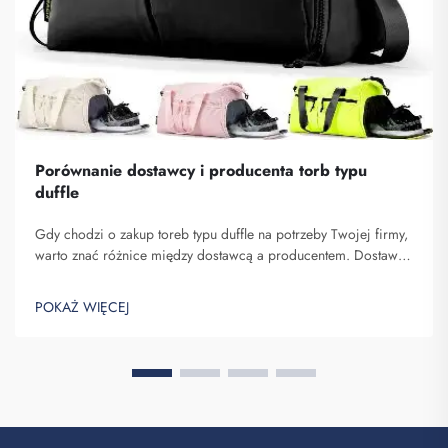
Porównanie dostawcy i producenta torb typu
duffle
Gdy chodzi o zakup toreb typu duffle na potrzeby Twojej firmy,
warto znać różnice między dostawcą a producentem. Dostawcy
to firmy sprzedające towary, podczas gdy producenci je
wytwarzają. Fuzhou Saipulang Trading to dobry wybór dla firm
POKAŻ WIĘCEJ
chcących q...