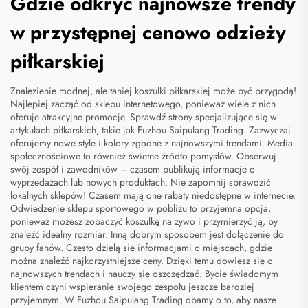
Gdzie odkryć najnowsze trendy
w przystępnej cenowo odzieży
piłkarskiej
Znalezienie modnej, ale taniej koszulki piłkarskiej może być przygodą!
Najlepiej zacząć od sklepu internetowego, ponieważ wiele z nich
oferuje atrakcyjne promocje. Sprawdź strony specjalizujące się w
artykułach piłkarskich, takie jak Fuzhou Saipulang Trading. Zazwyczaj
oferujemy nowe style i kolory zgodne z najnowszymi trendami. Media
społecznościowe to również świetne źródło pomysłów. Obserwuj
swój zespół i zawodników – czasem publikują informacje o
wyprzedażach lub nowych produktach. Nie zapomnij sprawdzić
lokalnych sklepów! Czasem mają one rabaty niedostępne w internecie.
Odwiedzenie sklepu sportowego w pobliżu to przyjemna opcja,
ponieważ możesz zobaczyć koszulkę na żywo i przymierzyć ją, by
znaleźć idealny rozmiar. Inną dobrym sposobem jest dołączenie do
grupy fanów. Często dzielą się informacjami o miejscach, gdzie
można znaleźć najkorzystniejsze ceny. Dzięki temu dowiesz się o
najnowszych trendach i nauczy się oszczędzać. Bycie świadomym
klientem czyni wspieranie swojego zespołu jeszcze bardziej
przyjemnym. W Fuzhou Saipulang Trading dbamy o to, aby nasze