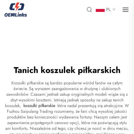
PL
Tanich koszulek piłkarskich
Koszulki piłkarskie są bardzo popularne wśród fanów na całym
świecie. Są wyrazem zaangażowania w drużynę i ulubionych
zawodników. Czasami jednak zakup oryginalnych modeli wiąże się z
zbyt wysokimi kosztami. Istnieją jednak sposoby na zakup tanich
koszulek,
koszulki piłkarskie
które nadal prezentują się atrakcyjnie. W
Fuzhou Saipulang Trading rozumiemy, że fani chcą wysokiej jakości
produktów bez konieczności wydawania fortuny. Naszym celem jest
zapewnienie przystępnych cenowo opcji, które nie poświęcają stylu
ani komfortu. Niezależnie od tego, czy chcesz je nosić w dniu meczu,
czy po prostu w czasie spotkania z przyjaciółmi, znajdziesz u nas