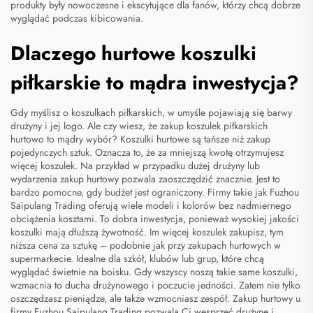
produkty były nowoczesne i ekscytujące dla fanów, którzy chcą dobrze
wyglądać podczas kibicowania.
Dlaczego hurtowe koszulki
piłkarskie to mądra inwestycja?
Gdy myślisz o koszulkach piłkarskich, w umyśle pojawiają się barwy
drużyny i jej logo. Ale czy wiesz, że zakup koszulek piłkarskich
hurtowo to mądry wybór? Koszulki hurtowe są tańsze niż zakup
pojedynczych sztuk. Oznacza to, że za mniejszą kwotę otrzymujesz
więcej koszulek. Na przykład w przypadku dużej drużyny lub
wydarzenia zakup hurtowy pozwala zaoszczędzić znacznie. Jest to
bardzo pomocne, gdy budżet jest ograniczony. Firmy takie jak Fuzhou
Saipulang Trading oferują wiele modeli i kolorów bez nadmiernego
obciążenia kosztami. To dobra inwestycja, ponieważ wysokiej jakości
koszulki mają dłuższą żywotność. Im więcej koszulek zakupisz, tym
niższa cena za sztukę – podobnie jak przy zakupach hurtowych w
supermarkecie. Idealne dla szkół, klubów lub grup, które chcą
wyglądać świetnie na boisku. Gdy wszyscy noszą takie same koszulki,
wzmacnia to ducha drużynowego i poczucie jedności. Zatem nie tylko
oszczędzasz pieniądze, ale także wzmocniasz zespół. Zakup hurtowy u
firmy Fuzhou Saipulang Trading pozwala Ci wesprzeć drużynę i