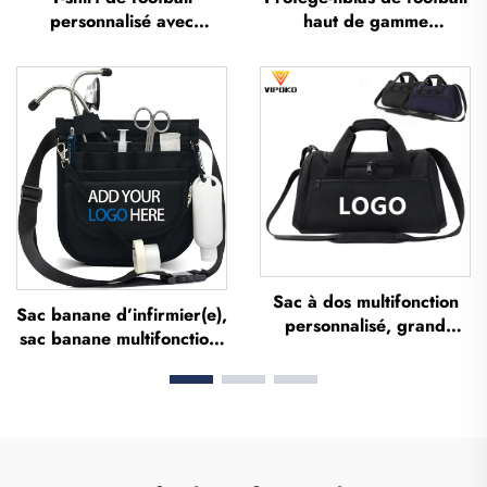
personnalisé avec
haut de gamme
impression sublimée,
personnalisés, protège-
maillot d'équipe de
tibias pour football,
football, t-shirts, uniforme
protections pour les
de football, maillot de
jambes, protège-tibias
football, tenue de
pour football et soccer
football, maillot de
football
Sac à dos multifonction
Sac banane d’infirmier(e),
personnalisé, grand
sac banane multifonction,
volume, sac de sport et
étui compartimenté avec
de salle de gym pour
fermeture à glissière, sac
femmes et hommes,
banane médical,
étanche, compartiment
organisateur pour
dédié aux chaussures, sac
infirmier(e), sacs
de voyage type duffel,
médicaux pour