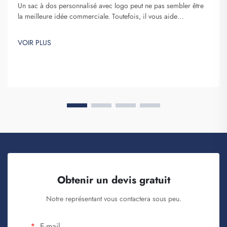
Un sac à dos personnalisé avec logo peut ne pas sembler être
la meilleure idée commerciale. Toutefois, il vous aide
certainement à vous démarquer. Fuzhou Saipulang Trading est
une entreprise qui passe des commandes en gros de ces
VOIR PLUS
articles afin de renforcer la notoriété de la marque. Vous savez,
lorsque...
Obtenir un devis gratuit
Notre représentant vous contactera sous peu.
E-mail