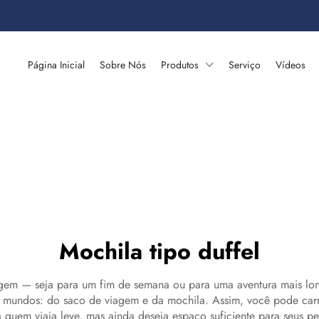
Página Inicial
Sobre Nós
Produtos
Serviço
Vídeos
Mochila tipo duffel
agem — seja para um fim de semana ou para uma aventura mais lon
 mundos: do saco de viagem e da mochila. Assim, você pode carr
quem viaja leve, mas ainda deseja espaço suficiente para seus p