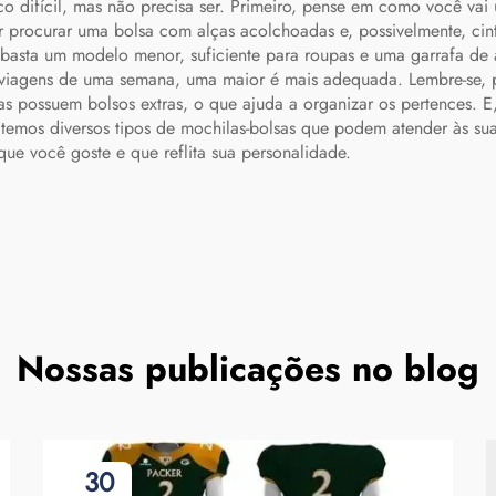
 difícil, mas não precisa ser. Primeiro, pense em como você vai us
or procurar uma bolsa com alças acolchoadas e, possivelmente, cint
 basta um modelo menor, suficiente para roupas e uma garrafa d
a viagens de uma semana, uma maior é mais adequada. Lembre-se, 
s possuem bolsos extras, o que ajuda a organizar os pertences. E
temos diversos tipos de mochilas-bolsas que podem atender às su
ue você goste e que reflita sua personalidade.
Nossas publicações no blog
30