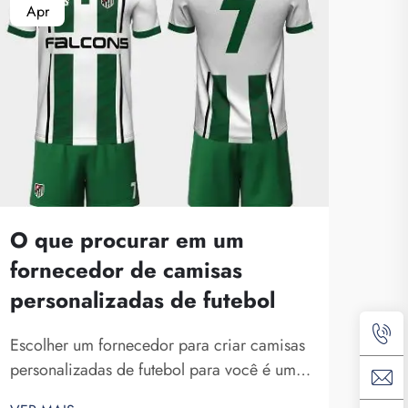
Apr
Ma
O que procurar em um
fornecedor de camisas
personalizadas de futebol
Im
par
Escolher um fornecedor para criar camisas
de 
personalizadas de futebol para você é uma
os
decisão crucial. Um fornecedor confiável