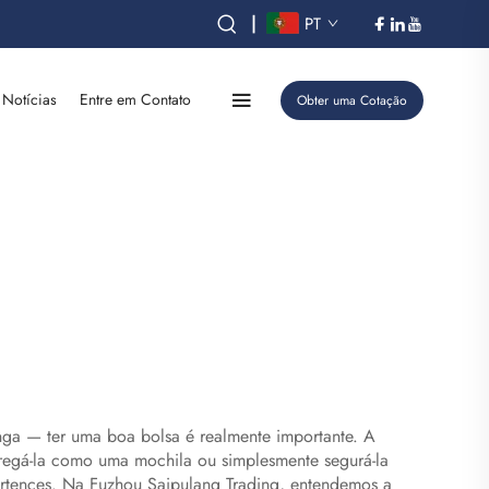
|
PT
Notícias
Entre em Contato
Obter uma Cotação
ga — ter uma boa bolsa é realmente importante. A
egá-la como uma mochila ou simplesmente segurá-la
ertences. Na Fuzhou Saipulang Trading, entendemos a