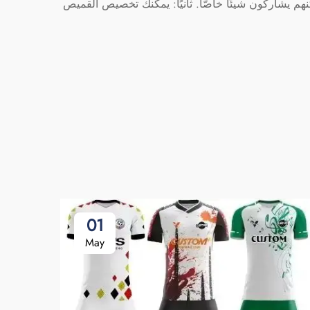
هم يشاركون شيئًا خاصًّا. ثانيًا: يمكنك تخصيص القميص
01
May