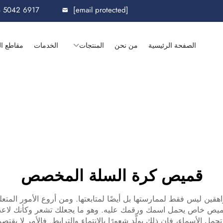
8 5042 6917
[email protected]
الصفحة الرئيسية
من نحن
المنتجات
الخدمات
مقاطع ال
قميص كرة السلة المخصص
اهقين ليس فقط لممارستها بل أيضًا لمتابعتها. ومن أروع الأمور المت
ميص خاص يحمل اسمك ورقمك عليه. وهو ما يجعلك تشعر وكأنك لاعب
تحمل الأسماء، فإن ذلك يولّد شعورًا بالانتماء والترابط. فالأمر لا 