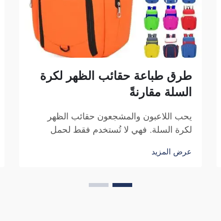
طرق طباعة حقائب الظهر لكرة
السلة مقارنةً
يحب اللاعبون والمشجعون حقائب الظهر
لكرة السلة. فهي لا تُستخدم فقط لحمل
معدات كرة السلة، بل أيضًا لإظهار روح
عرض المزيد
الفريق والهوية الفردية. ونحن في شركة
فوزهو ساي بولانغ للتجارة ندرك الحاجة إلى
حقيبة ظهر جذّابة ومتينة. النقاط الرئيسية...