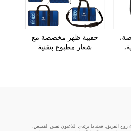
صة،
حقيبة ظهر مخصصة مع
ة،
شعار مطبوع بتقنية
قائب
التسامي، وحقيبة مدرسية
تنزه
لسباحة، وحقيبة قابلة
 ظهر
للإغلاق برباط سحب،
رة
ومقاومة للماء، وحقيبة
م
رياضية شاملة لكرة السلة
تنس
وكرة القدم، وحقيبة سفر
لأحذية الرياضة
ء روح الفريق. فعندما يرتدي اللاعبون نفس القميص،