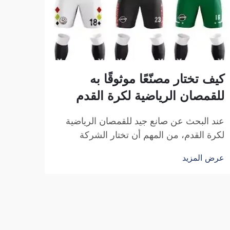
كيف تختار مصنّعًا موثوقًا به
اتجا
للقمصان الرياضية لكرة القدم
لكرة
عند البحث عن صانع جيد للقمصان الرياضية
يُعَدُ
لكرة القدم، من المهم أن تختار الشركة
كرة قد
المناسبة. فأنت تبحث عن شركةٍ موثوقةٍ وتُنتج
أفراد
عرض المزيد
عرض ا
قمصانًا رياضيةً عالية الجودة. وتشكل شركة
بولان
فوزهو ساي بولانغ للتجارة خيارًا ممتازًا في
أن يؤث
هذا المجال. فهي متخصصة في إنتاج القمصان
لكرة 
الرياضية لكرة القدم التي تكون...
بالقوة.