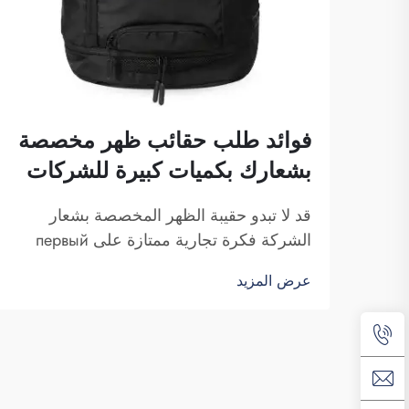
فوائد طلب حقائب ظهر مخصصة
بشعارك بكميات كبيرة للشركات
قد لا تبدو حقيبة الظهر المخصصة بشعار
الشركة فكرة تجارية ممتازة على первый
взгляд. ومع ذلك، فإنها بالتأكيد تساعدك على
عرض المزيد
التميز. شركة فوزهو سايبلانغ للتجارة هي
شركة تتولى طلبات هذه الحقائب بكميات
كبيرة وتوفّرها لغرض تعزيز الوعي بالعلامة
التجارية. كما تعلمون، عندما...