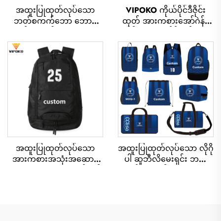
အထူးပြုထုတ်လုပ်သော
VIPOKO ကိုယ်ပိုင်ဒီဇိုင်း
ဘတ်စကက်ဘော ဘောဂ်
ထုတ် အားကစားအော်ဂဲန်နို
ပက် (လိုဂိုပါ)၊ အားကစား
က်ဇ်ရှိ စပို့ဘက်ခ်ပက် (သို့)
အသင်းအတွက် ရေစိုမှုန်း
ဘက်စကက်ဘောအော်ဂဲန်နို
သော အားကစား
က်ဇ်ရှိ စပို့ဘက်ခ်ပက် - လိုဂို
အသုံးအဆောင်များ၊ ပုံမှန်
ပါဝင်သော ရေမဝင်သည့်
အသုံးအဆောင်များ၊
ဘက်စကက်ဘောအော်ဂဲန်နို
ကျောင်းအသုံးအဆောင်များ၊
က်ဇ်ရှိ စပို့ဘက်ခ်ပက်၊ နေ့စဉ်
အပူခံနိုင်ရည်ရှိသော အသူး
သုံး ဘက်စကက်ဘောအော်ဂဲ
အသေးမှုန်းသော ဘောလုံး
န်နိုက်ဇ်ရှိ စပို့ဘက်ခ်ပက်၊
နှင့် ဘတ်စကက်ဘော ဘောဂ်
ခရီးသွားရေးအတွက် ဘက်စ
ပက်
ကက်ဘောအော်ဂဲန်နိုက်ဇ်ရှိ စ
ပို့ဘက်ခ်ပက်
အထူးပြုထုတ်လုပ်သော
အထူးပြုထုတ်လုပ်သော လိုဂို
အားကစားအသုံးအဆောင်
ပါ ဆူဘီလိမေးရှင်း ဘက်
များ၊ အားကစား ဘောဂ်ပက်၊
ပက်၊ ကျောင်းသုံး ရေကူး
ကျောင်းသုံး ဘောဂ်ပက်၊
ခြင်းအတွက် ကြိုးဆွဲအိတ်၊
ခရီးသွားရေးအသုံးအဆောင်
ရေစိုမှုကာကွယ်နေသော
များ၊ တောင်တက်ရေး
ဘက်စကက်ဘော်၊ ဖူတ်ဘော်
အသုံးအဆောင်များ၊ ဘတ်စ
စ် အားကစားအသင်းအတွက်