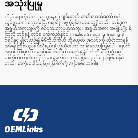
အသုံးပြုမှု
ကိုယ်ရေးကိုယ်တာ မှာယူနေစဉ်
ဂျင်းဘက် ဘတ်စကက်ဘော်
စိတ်
လှုပ်ရှားစရာ ကောင်းပြီး ရှောင်ရှားဖို့ ပုံမှန်အမှားတွေရှိတယ်။ တစ်ခုက
အရွယ်အစားချပ်ကို စစ်ဆေးတာမဟုတ်ဘူး။ အရွယ်အစား အမျိုးမျိုး ရှိ
ကြလို့ တစ်ခုနဲ့ တစ်ခု မကိုက်ညီနိုင်ပါ။ Fuzhou Saipulang Trading မှ
ဂရပ်နှင့် နှိုင်းယှဉ်၍ မိမိကိုယ်ကိုယ် သို့မဟုတ် အသင်းကို တိုင်းတာရန်
အရေးကြီးသည်။ ဒီလိုနည်းနဲ့ လူတိုင်းဟာ ကျန်းမာလာကြမှာပါ။ နောက်
အမှားတစ်ခုက အမှာစာမပေးခင်မှာ အမည်နဲ့ နံပါတ်ကို မဖတ်ဖို့ မေ့
ပစ်လိုက်တာပါ။ စာရိုက်မှားမှုလေးက ကစားပွဲမှာ ရှက်စရာဖြစ်စေနိုင်
တယ်။ စာလုံးပေါင်းမှန်မှုနဲ့ နံပါတ်ကို အမြဲစစ်ဆေးပါ။