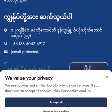
ဘောလုံးဂျာစီ
ကျွန်ုပ်တို့အား ဆက်သွယ်ပါ
ဖျူကျီနိုင်ငံ မင်ဟိုကောင်တီ နန်ယူမြို့ ဇီယိုးဟိုက်တောင်
အမှတ် (၇၇)
+86-138 5042 6917
[email protected]
ပို့ပါ။
We value your privacy
We use cookies and similar tools to provide our services. If you
don't want to accept all cookies, click Personalize cookies.
မူပိုင်ခွင့် © ဖူချို့ ဆိုင်ပူလန်ကုန်သွယ်ရေးကုမ္ပဏီလီမိတက်၊ မူ
ပိုင်ခွင့်များအားလုံးပိုင်ဆိုင်ခွင့်ရှိသည်
လုံခြုံရေးမူဝါဒ
ဘလော့
Accept all
ဂ်
Personalize cookies