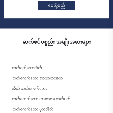
ပေးပို့မည်
ဆက်စပ်ပစ္စည်း အမျိုးအစားများ
ဘတ်စက်ဘောအိတ်
ဘတ်စကက်ဘော အားကစားအိတ်
အိတ် ဘတ်စကက်ဘော
ဘက်စကက်ဘော အားကစား ဘက်ပက်
ဘတ်စကက်ဘော ပုတ်အိတ်