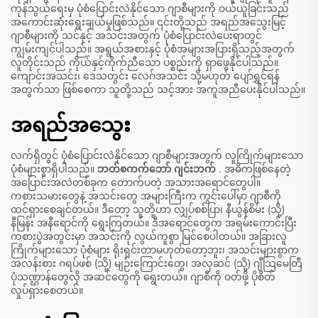
ကုန်သွယ်ရေးမှ ပုံစံပြောင်းလဲနိုင်သော ဂျာစီများကို ဝယ်ယူခြင်းသည်
အကောင်းဆုံးရွေးချယ်မှုဖြစ်သည်။ ၎င်းတို့သည် အရည်အသွေးမြင့်
ဂျာစီများကို သင်နှင့် အသင်းအတွက် ပုံစံပြောင်းလဲပေးရာတွင်
ကျွမ်းကျင်ပါသည်။ အရွယ်အစားနှင့် ပုံစံအများအပြားရှိသည့်အတွက်
လူတိုင်းသည် ကိုယ်နှင့်ကိုက်ညီသော ပစ္စည်းကို ရှာဖွေနိုင်ပါသည်။
ကျောင်းအသင်း၊ ဒေသတွင်း လေဂ်အသင်း သို့မဟုတ် ပျော်ရွှင်ရန်
အတွက်သာ ဖြစ်စေကာ သူတို့သည် သင့်အား အကူအညီပေးနိုင်ပါသည်။
အရည်အသွေး
လက်ရှိတွင် ပုံစံပြောင်းလဲနိုင်သော ဂျာစီများအတွက် လူကြိုက်များသော
ပုံစံများစွာရှိပါသည်။
ဘတ်စကက်ဘော် ဂျင်းဘက်
. အဓိကဖြစ်နေတဲ့
အပြောင်းအလဲတစ်ခုက တောက်ပတဲ့ အသားအရောင်တွေပါ။
ကစားသမားတွေနဲ့ အသင်းတွေ အများကြီးက ကွင်းပေါ်မှာ ဂျာစီကို
ထင်ရှားစေချင်တယ်။ ဒီတော့ သူတို့ဟာ လျှပ်စစ်ပြာ၊ နီယွန်စိမ်း (သို့)
နီမြန်း အနီရောင်ကို ရွေးကြတယ်။ ဒီအရောင်တွေက အရမ်းကောင်းပြီး
ကစားပွဲအတွင်းမှာ အသင်းကို လွယ်ကူစွာ မြင်စေပါတယ်။ အခြားလူ
ကြိုက်များသော ပုံစံများ ရိုးရှင်းတာမဟုတ်တော့ဘူး၊ အသင်းများစွာက
အလန်းစား ဂရပ်ဖစ် (သို့) မျဉ်းကြောင်းတွေ၊ အလှဆင် (သို့) ဂျီသြမေတြီ
ပုံသဏ္ဌာန်တွေလို အဆင်တွေကို ရွေးတယ်။ ဂျာစီကို ဝတ်ဖို့ ပိုစိတ်
လှုပ်ရှားစေတယ်။