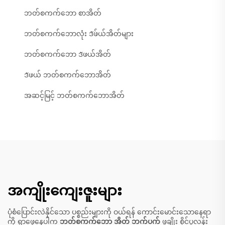
ဘတ်စကက်ဘော စာအိတ်
ဘတ်စကက်ဘောလုံး ဒัဖ်ယ်အိတ်များ
ဘတ်စကက်ဘော ဒัဖယ်အိတ်
ဒัဖယ် ဘတ်စကက်ဘောအိတ်
အဆင့်မြင့် ဘတ်စကက်ဘောအိတ်
အကျိုးကျေးဇူးများ
ပုံစံပြောင်းလဲနိုင်သော ပစ္စည်းများကို ဝယ်ရန် ကောင်းမောင်းသောနေရာ
ကို ရှာဖွေနေပါက
ဘတ်စကက်ဘော အိတ် ဘက်ပက်
ဖူချိုး စိုင်ပူလန်း