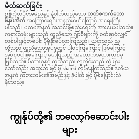
ကက်ဘော ဘောဂ်ပက်၊
အိတ်များ၊ ခရီးသွားအတွက်
မိတ်ဆက်ခြင်း
ဘောလုံး ဘောဂ်ပက်၊ တင်
ဖိနပ်အိတ်
ဤကိုယ်ပိုင်အမည်နှင့် နံပါတ်ထည့်သော
ဘတ်စကက်ဘော
နစ် ဘောဂ်ပက်၊ ဘတ်စကက်
ဖိနပ်အိတ်
အကြောင်းရင်းအနည်းငယ်ကြောင့် အရေးကြီး
ဘော ဘောဂ်ပက်
ပါသည်။ ပထမအနက် အသင်းဖွဲ့စည်းရေးကို အားပေးပါသည်။
ကစားသမ်းများသည် တူညီသော ဂျာစီများကို ဝတ်ဆင်လျှင်
တစ်ပါးနှင့်တစ်ပါး ပိုမိုနီးစပ်လာကြသည်။ ယင်းသည် သူ
တို့သည် တူညီသောအုပ်စုတွင် ပါဝင်ကြကြောင့် ဖြစ်ကြောင့်
အုပ်စုဝင်ဖြစ်ကြောင့် ဖော်ပြသည့် အထောက်အထားတစ်ခု
ဖြစ်သည်။ မိသားစုနှင့် တူညီသည်၊ လူတိုင်းသည် ကွဲပြား
သော်လည်း အထူးသဖြင့် မှ shared လုပ်နေကြသည်။ ဒုတိယ
အနက် ကစားသမ်း၏အမည်နှင့် နံပါတ်ဖြင့် ပုံစံပြောင်းလဲ
နိုင်သည်။
ကျွန်ုပ်တို့၏ ဘလော့ဂ်ဆောင်းပါး
များ