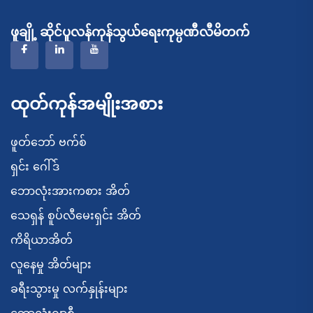
ဖူချို့ ဆိုင်ပူလန်ကုန်သွယ်ရေးကုမ္ပဏီလီမိတက်
ထုတ်ကုန်အမျိုးအစား
ဖူတ်ဘော် ဗက်စ်
ရှင်း ဂေါ်ဒ်
ဘောလုံးအားကစား အိတ်
သေရှန် စူပ်လီမေးရှင်း အိတ်
ကိရိယာအိတ်
လူနေမှု အိတ်များ
ခရီးသွားမှု လက်နှုန်းများ