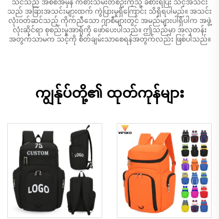
သင်သည် အစစ်အမှန် ကစားသမ်းတစ်ဦးကဲ့သို့ ခံစားရပြီး သင့်အသင်း
သည် အခြားအသင်းများထက် ကွဲပြားမှုရှိကြောင်း သိရှိရပါမည်။ အသင်း
လုံးဝတ်ဆင်သည့် ကိုက်ညီသော ဂျာစီများတွင် အမည်များပါရှိပါက အဖွဲ့
လုံးဆိုင်ရာ စုစည်းမှုအာရုံကို ဖော်ပေးပါသည်။ ဤသည်မှာ အလှတန်း
အတွက်သာမက သင့်ကို စိတ်ချမ်းသာစေရန်အတွက်လည်း ဖြစ်ပါသည်။
ကျွန်ုပ်တို့၏ ထုတ်ကုန်များ