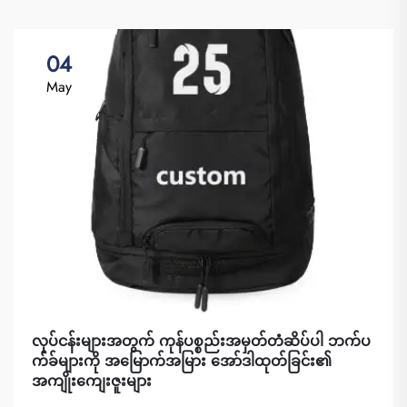
04
May
လုပ်ငန်းများအတွက် ကုန်ပစ္စည်းအမှတ်တံဆိပ်ပါ ဘက်ပ
က်ခ်များကို အမြောက်အမြား အော်ဒါထုတ်ခြင်း၏
အကျိုးကျေးဇူးများ