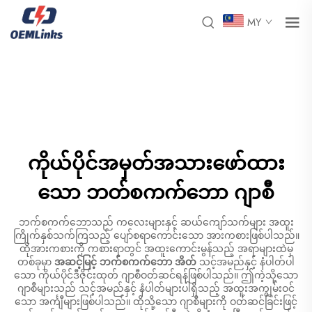
MY
ကိုယ်ပိုင်အမှတ်အသားဖော်ထား
သော ဘတ်စကက်ဘော ဂျာစီ
ဘက်စကက်ဘောသည် ကလေးများနှင့် ဆယ်ကျော်သက်များ အထူး
ကြိုက်နှစ်သက်ကြသည့် ပျော်စရာကောင်းသော အားကစားဖြစ်ပါသည်။
ထိုအားကစားကို ကစားရာတွင် အထူးကောင်းမွန်သည့် အရာများထဲမှ
တစ်ခုမှာ
အဆင့်မြင့် ဘက်စကက်ဘော အိတ်
သင့်အမည်နှင့် နံပါတ်ပါ
သော ကိုယ်ပိုင်ဒီဇိုင်းထုတ် ဂျာစီဝတ်ဆင်ရန်ဖြစ်ပါသည်။ ဤကဲ့သို့သော
ဂျာစီများသည် သင့်အမည်နှင့် နံပါတ်များပါရှိသည့် အထူးအကျွမ်းဝင်
သော အင်္ကျီများဖြစ်ပါသည်။ ထိုသို့သော ဂျာစီများကို ဝတ်ဆင်ခြင်းဖြင့်