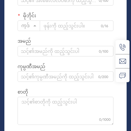
0/100
မိုဘိုင်း
ကုဒ်
0/16
အမည်
0/100
ကုမ္ပဏီအမည်
0/200
စာတို
0/1000