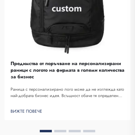
Предимства от поръчване на персонализирани
раници с логото на фирмата в големи количества
за бизнес
Раница с персонализирано лого може да не изглежда като
най-добрата бизнес идея. Всъщност обаче тя определено
ви помага да се отличавате. Fuzhou Saipulang Trading е
компания, която поръчва такива раници в големи
ВИЖТЕ ПОВЕЧЕ
количества и ги предоставя с цел създаване на известност
на бранда. Знаете ли, когато ...