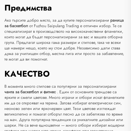
Предимства
Ако търсите добро място, за да купите персонализирани
раница
за баскетбол
от Fuzhou Saipulang Trading е отличен избор. Те се
специализират в производството на висококачествени фланелки,
които могат да бъдат персонализирани за вас и вашата отборна
група. Предлагат широка гама размери и стилове, така че всеки
ще намери нещо, което му стои добре. Независимо дали става
дума за училищен отбор, местна лига или просто за забавление,
те могат да ви помогнат.
КАЧЕСТВО
В момента много стилове са популярни за персонализирани
чанта за баскетбол и фитнес
. Един от основните трендове са
ярките и смели цветове. Много играчи и отбори искат фланелките
им да се открояват на терена. Затова избират електрически син,
неоново зелен или яркочервен цвят. Тези цветове изглеждат
великолепно и помагат отборът лесно да се забелязва по време
на мач. Друга популярна тенденция са уникалните дизайни или
шарки. Не са вече едноцветни — много отбори избират модерни
графики или шарки като ивици, камуфлаж или геометрични