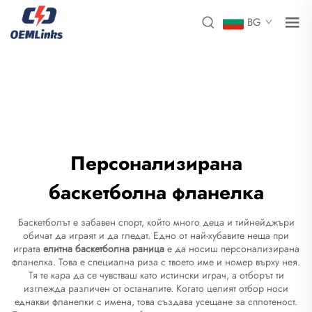
BG
Персонализирана
баскетболна фланелка
Баскетболът е забавен спорт, който много деца и тийнейджъри
обичат да играят и да гледат. Едно от най-хубавите неща при
играта
елитна баскетболна раница
е да носиш персонализирана
фланелка. Това е специална риза с твоето име и номер върху нея.
Тя те кара да се чувстваш като истински играч, а отборът ти
изглежда различен от останалите. Когато целият отбор носи
еднакви фланелки с имена, това създава усещане за сплотеност.