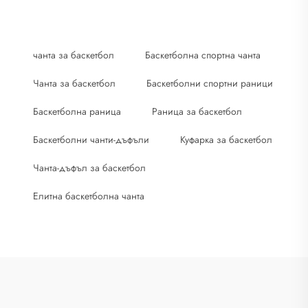
чанта за баскетбол
Баскетболна спортна чанта
Чанта за баскетбол
Баскетболни спортни раници
Баскетболна раница
Раница за баскетбол
Баскетболни чанти-дъфъли
Куфарка за баскетбол
Чанта-дъфъл за баскетбол
Елитна баскетболна чанта