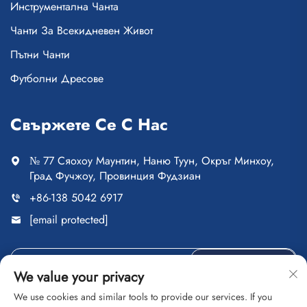
Инструментална Чанта
Чанти За Всекидневен Живот
Пътни Чанти
Футболни Дресове
Свържете Се С Нас
№ 77 Сяохоу Маунтин, Наню Туун, Окръг Минхоу,
Град Фучжоу, Провинция Фудзиан
+86-138 5042 6917
[email protected]
ИЗПРАТЕТЕ
We value your privacy
We use cookies and similar tools to provide our services. If you