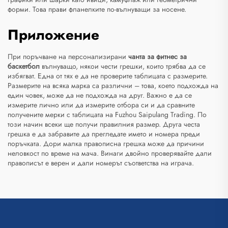
форми. Това прави фланелките по-вълнуващи за носене.
Приложение
При поръчване на персонализирани
чанта за фитнес за
баскетбол
вълнуващо, някои чести грешки, които трябва да се
избягват. Една от тях е да не проверите таблицата с размерите.
Размерите на всяка марка са различни – това, което подхожда на
един човек, може да не подхожда на друг. Важно е да се
измерите лично или да измерите отбора си и да сравните
получените мерки с таблицата на Fuzhou Saipulang Trading. По
този начин всеки ще получи правилния размер. Друга честа
грешка е да забравите да прегледате името и номера преди
поръчката. Дори малка правописна грешка може да причини
неловкост по време на мача. Винаги двойно проверявайте дали
правописът е верен и дали номерът съответства на играча.