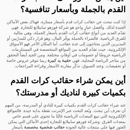
القدم بالجملة وبأسعار تنافسية؟
إذا كنت تبحث عن حقائب كرات قدم بأسعار ممتازة، فهناك بعض الأماكن
الجيدة لذلك. وأفضل خيارٍ واحدٍ هو شركة فوزهو سايبلانغ للتجارة. فهي
تقدّم العديد من أنواع حقائب كرات القدم بأسعار الجملة، وهي مثالية
للفرق الرياضية. فالشراء بالجملة يوفّر المال، وهو قرار ذكي للمدرّبين أو
المديرين الذين يحتاجون إلى عدة حقائب. أما المكان الآخر فهو الأسواق
الإلكترونية، حيث تقدّم العديد من المواقع المتخصصة في المستلزمات
الرياضية عروضًا أو خصومات في أوقاتٍ مختلفة. ومن الجيد أيضاً التحقق
من متاجر الرياضة المحلية، فهي
حقيبة يد كبيرة
ربما تتوفر عروض خاصة
أو تخفيضات. وعند التسوق، تذكّر مقارنة الأسعار وقراءة المراجعات.
أين يمكن شراء حقائب كرات القدم
بكميات كبيرة لناديك أو مدرستك؟
عند شراء حقائب كرات القدم بكميات كبيرة للنادي أو المدرسة، من المهم
أن تعرف أين تبحث. ويُعد البحث عبر الإنترنت نقطة بداية جيدة. فالمواقع
الإلكترونية التي تبيع المعدات الرياضية غالبًا ما تحتوي على قسم خاص
بمعدات الفرق. وشركة فوزهو سايبلانغ للتجارة إحدى الأماكن التي يمكن
العثور فيها على منتجات عالية الجودة
حقائب شخصية مخصصة
بأسعار