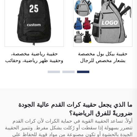
مصنوعة من البوليستر
حقيبة بيكل بول مخصصة
حقيبة رياضية مخصصة،
بشعار مخصص للرجال
وحقيبة ظهر رياضية، وحقائب
والنساء، حقيبة بيكل بول
مدرسية، وحقائب سفر،
مائلة قابلة للتعديل، حقيبة
وحقائب ظهر للتنزه في
بيكل بول عالية الجودة على
الطبيعة، وحقائب ظهر للعب
هيئة حقيبة ظهر لحمل
كرة السلة وكرة القدم وكرة
مضارب التنس
القدم الأمريكية، وحقيبة لتنس
وكرة سلة
ما الذي يجعل حقيبة كرات القدم عالية الجودة
ضروريةً للفرق الرياضية؟
أولاً، تساعد الحقيبة القوية في حماية الكرات لأن كرات القدم
تتضرر بسهولة إذا سقطت أو رُكلت بشكل مفرط. وتتميز الحقيبة
الجيدة بالحشوة أو تكون مصنوعة من مواد قوية للحفاظ على