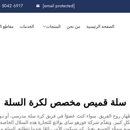
8 5042 6917
[email protected]
الصفحة الرئيسية
من نحن
المنتجات
الخدمات
مقاطع ال
سلة قميص مخصص لكرة السلة
هار روح الفريق. سواء كنتَ عضوًا في فريق كرة سلة مدرسي، أو دور
كبير. وتقدِّم شركة فوزهو ساي بولانغ للتجارة هذه السلال الخاصة
ويوحِّد الجميع. تخيل كم سيكون الأمر رائعًا عندما تتطابق السلة م