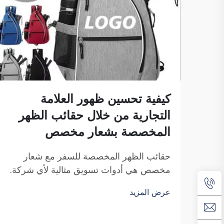
كيفية تحسين ظهور العلامة
التجارية من خلال حقائب الظهر
المخصصة بشعار مخصص
حقائب الظهر المخصصة للسفر مع شعار
مخصص هي أدوات تسويق مثالية لأي شركة.
ولا يمكن التقليل من أهمية ظهور اسم علامتك
عرض المزيد
التجارية أمام عدد كبير من الأفراد. ففي كل
مرة يحمل فيها الشخص حقيبتك على ظهره...