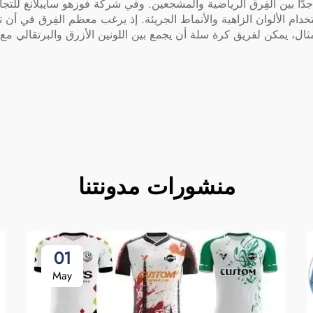
بين الفِرق الرياضية والمشجعين. وفي شركة فوزهو سايبلانغ للتجارة،
تخدام الألوان الزاهية والأنماط الجريئة. إذ يرغب معظم الفِرق في أن ت
مثال، يمكن لفريق كرة سلة أن يجمع بين اللونين الأزرق والبرتقالي 
منشورات مدونتنا
01
May