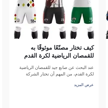
كيف تختار مصنّعًا موثوقًا به
للقمصان الرياضية لكرة القدم
عند البحث عن صانع جيد للقمصان الرياضية
لكرة القدم، من المهم أن تختار الشركة
المناسبة. فأنت تبحث عن شركةٍ موثوقةٍ وتُنتج
عرض المزيد
قمصانًا رياضيةً عالية الجودة. وتشكل شركة
فوزهو ساي بولانغ للتجارة خيارًا ممتازًا في
هذا المجال. فهي متخصصة في إنتاج القمصان
الرياضية لكرة القدم التي تكون...