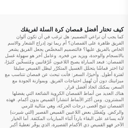
يحتوي على أقسام متعددة،
على مساحة مخصصة لأحذية،
وسحّاب، ومنظمة خاصة
حقيبة سفر نوع دافل، حقيبة
بالممرضين والممرضات،
دافل
وحقائب تمريض طبية
كيف تختار أفضل قمصان كرة السلة لفريقك
كما يجب أن تراعي التصميم: هل ترغب في أن تكون ألوان
الفريق ظاهرة على القمصان؟ أم ربما تود إدراج الشعار والاسم
الخاص بالفريق عليها؟ فالتصميم المخصَّص يجعل الفريق يشعر
بالانسجام والوحدة، ويزيد من فخره. وعامل آخر هو سهولة غسل
القمصان: فبعد المباراة يصبح اللاعبون عُرْقانيين ومُتسخِّين كثيرًا،
لذا اختر قماشًا يتحمَّل الغسيل المتكرِّر ليظل القميص سليمًا
لفترة أطول. وأخيرًا، السعر: فأنت تبحث عن قمصان تتناسب مع
ميزانيتك دون أن تُهمِل احتياجات الفريق. وبموازنة الجودة مع
السعر، يمكنك اتخاذ أفضل قرار.
هناك العديد من أنماط القمصان الكروية الشائعة التي يفضلها
المشترون. ومن أكثر الأنماط انتشاراً القميص بدون أكمام. فهذه
القمصان تتيح أقصى درجات الحركة، وهي مثالية للرمي
والركض. ويُفضّل بعض اللاعبين القميص القصير (التي شيرت)
لأنه يساعد على البقاء بارداً أثناء المباريات المكثفة. أما الخيار
الآخر فهو القميص ذي الأكمام القصيرة، الذي يوفّر تغطيةً أكبر