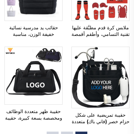
ملابس كرة قدم مطبَّقة عليها
حقائب يد مدرسية نسائية
تقنية التسامي، وأطقم أقمصة
خفيفة الوزن، مناسبة
كرة القدم للرجال للاستخدام
للأنشطة الخارجية والترفيه
أثناء التدريب، وملابس رياضية
والسفر، وحقائب يد ناعمة
مخصصة لكرة القدم، وزي
للسيدات العاملات في
فريق كرة القدم
المكاتب، ومقاومة للماء،
مصنوعة من البوليستر
حقيبة ظهر متعددة الوظائف
حقيبة تمريضية على شكل
ومخصصة بسعة كبيرة، حقيبة
حزام خصر (فاني باك) متعددة
رياضية ولياقة بدنية للرجال
الجيوب، مع غلاف جيبي
والنساء، مقاومة للماء، تحتوي