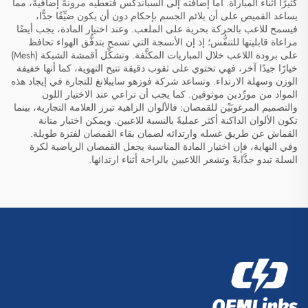
كثيرًا أثناء المباراة. أما إضافته إلى السباندكس فتعطيه مرونةً إضافيةً، مما
يساعد القميص على أن يلائم الجسم بإحكام دون أن يكون ضيِّقًا جدًّا،
فيسمح للاعب بالحركة بحرية على الملعب. وعند اختيار المادة، يجب أيضًا
مراعاة قابليتها للتنفُّس؛ إذ إن الأنسجة التي تسمح بتدفُّق الهواء تحافظ
على برودة اللاعب خلال المباريات المكثَّفة. وتشكِّل أقمشة الشبكة (Mesh)
خيارًا جيدًا آخر، فهي تحتوي على ثقوب دقيقة تتيح التهوية، كما أنها خفيفة
الوزن وسهلة الارتداء. وتساعد شركة فوزهو سايبلانغ للتجارة في إيجاد هذه
المواد من مورِّدين موثوقين. كما يجب أن تراعي عند الاختيار اللون
والتصميم المرغوبَيْن للقمصان: فالألوان الزاهية تبرز العلامة التجارية، بينما
تكون الألوان الداكنة أكثر عمليةً بالنسبة للاعبين. ويمكن اختبار متانة
القماش عن طريق غسله وارتدائه لضمان بقاء القمصان لفترة طويلة.
وفي النهاية، فإن اختيار المادة المناسبة يجعل القمصان الرياضية لكرة
السلة تبدو جذَّابةً وتشعر اللاعبين بالراحة أثناء ارتدائها.