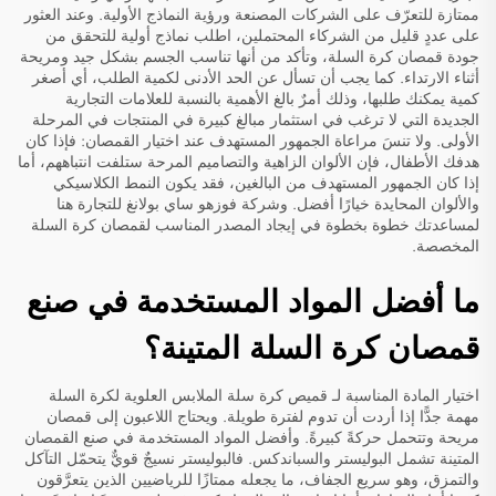
ممتازة للتعرّف على الشركات المصنعة ورؤية النماذج الأولية. وعند العثور
على عددٍ قليل من الشركاء المحتملين، اطلب نماذج أولية للتحقق من
جودة قمصان كرة السلة، وتأكد من أنها تناسب الجسم بشكل جيد ومريحة
أثناء الارتداء. كما يجب أن تسأل عن الحد الأدنى لكمية الطلب، أي أصغر
كمية يمكنك طلبها، وذلك أمرٌ بالغ الأهمية بالنسبة للعلامات التجارية
الجديدة التي لا ترغب في استثمار مبالغ كبيرة في المنتجات في المرحلة
الأولى. ولا تنسَ مراعاة الجمهور المستهدف عند اختيار القمصان: فإذا كان
هدفك الأطفال، فإن الألوان الزاهية والتصاميم المرحة ستلفت انتباههم، أما
إذا كان الجمهور المستهدف من البالغين، فقد يكون النمط الكلاسيكي
والألوان المحايدة خيارًا أفضل. وشركة فوزهو ساي بولانغ للتجارة هنا
لمساعدتك خطوة بخطوة في إيجاد المصدر المناسب لقمصان كرة السلة
المخصصة.
ما أفضل المواد المستخدمة في صنع
قمصان كرة السلة المتينة؟
اختيار المادة المناسبة لـ
قميص كرة سلة
الملابس العلوية لكرة السلة
مهمة جدًّا إذا أردت أن تدوم لفترة طويلة. ويحتاج اللاعبون إلى قمصان
مريحة وتتحمل حركةً كبيرةً. وأفضل المواد المستخدمة في صنع القمصان
المتينة تشمل البوليستر والسباندكس. فالبوليستر نسيجٌ قويٌّ يتحمّل التآكل
والتمزق، وهو سريع الجفاف، ما يجعله ممتازًا للرياضيين الذين يتعرَّقون