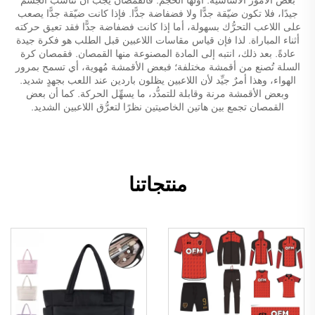
جيدًا، فلا تكون ضيّقة جدًّا ولا فضفاضة جدًّا. فإذا كانت ضيّقة جدًّا يصعب
على اللاعب التحرُّك بسهولة، أما إذا كانت فضفاضة جدًّا فقد تعيق حركته
أثناء المباراة. لذا فإن قياس مقاسات اللاعبين قبل الطلب هو فكرة جيدة
عادةً. بعد ذلك، انتبه إلى المادة المصنوعة منها القمصان. فقمصان كرة
السلة تُصنع من أقمشة مختلفة؛ فبعض الأقمشة مُهوية، أي تسمح بمرور
الهواء، وهذا أمرٌ جيِّد لأن اللاعبين يظلون باردين عند اللعب بجهدٍ شديد.
وبعض الأقمشة مرنة وقابلة للتمدُّد، ما يسهِّل الحركة. كما أن بعض
القمصان تجمع بين هاتين الخاصيتين نظرًا لتعرُّق اللاعبين الشديد.
منتجاتنا