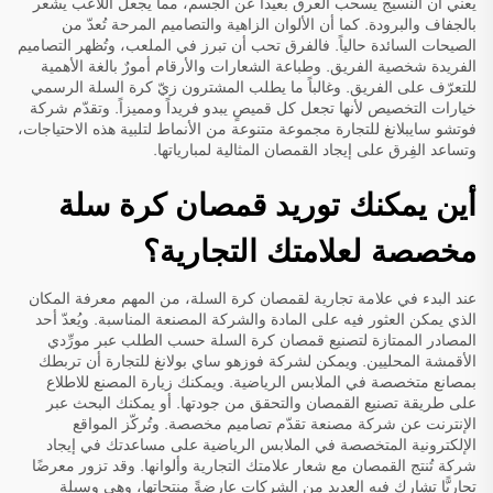
يعني أن النسيج يسحب العرق بعيداً عن الجسم، مما يجعل اللاعب يشعر
بالجفاف والبرودة. كما أن الألوان الزاهية والتصاميم المرحة تُعدّ من
الصيحات السائدة حالياً. فالفرق تحب أن تبرز في الملعب، وتُظهر التصاميم
الفريدة شخصية الفريق. وطباعة الشعارات والأرقام أمورٌ بالغة الأهمية
للتعرّف على الفريق. وغالباً ما يطلب المشترون
زيّ كرة السلة الرسمي
خيارات التخصيص لأنها تجعل كل قميصٍ يبدو فريداً ومميزاً. وتقدّم شركة
فوتشو سايبلانغ للتجارة مجموعة متنوعة من الأنماط لتلبية هذه الاحتياجات،
وتساعد الفِرق على إيجاد القمصان المثالية لمبارياتها.
أين يمكنك توريد قمصان كرة سلة
مخصصة لعلامتك التجارية؟
عند البدء في علامة تجارية لقمصان كرة السلة، من المهم معرفة المكان
الذي يمكن العثور فيه على المادة والشركة المصنعة المناسبة. ويُعدّ أحد
المصادر الممتازة لتصنيع قمصان كرة السلة حسب الطلب عبر مورِّدي
الأقمشة المحليين. ويمكن لشركة فوزهو ساي بولانغ للتجارة أن تربطك
بمصانع متخصصة في الملابس الرياضية. ويمكنك زيارة المصنع للاطلاع
على طريقة تصنيع القمصان والتحقق من جودتها. أو يمكنك البحث عبر
الإنترنت عن شركة مصنعة تقدّم تصاميم مخصصة. وتُركّز المواقع
الإلكترونية المتخصصة في الملابس الرياضية على مساعدتك في إيجاد
شركة تُنتج القمصان مع شعار علامتك التجارية وألوانها. وقد تزور معرضًا
تجاريًّا تشارك فيه العديد من الشركات عارضةً منتجاتها، وهي وسيلة