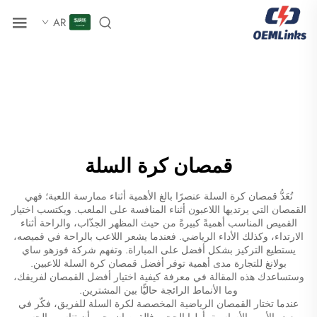
AR
قمصان كرة السلة
تُعَدُّ قمصان كرة السلة عنصرًا بالغ الأهمية أثناء ممارسة اللعبة؛ فهي
القمصان التي يرتديها اللاعبون أثناء المنافسة على الملعب. ويكتسب اختيار
القميص المناسب أهميةً كبيرةً من حيث المظهر الجذّاب، والراحة أثناء
الارتداء، وكذلك الأداء الرياضي. فعندما يشعر اللاعب بالراحة في قميصه،
يستطيع التركيز بشكل أفضل على المباراة. وتفهم شركة فوزهو ساي
بولانغ للتجارة مدى أهمية توفر أفضل قمصان كرة السلة للاعبين.
وستساعدك هذه المقالة في معرفة كيفية اختيار أفضل القمصان لفريقك،
وما الأنماط الرائجة حاليًّا بين المشترين.
عندما تختار
القمصان الرياضية المخصصة لكرة السلة
للفريق، فكّر في
بعض الأمور الأساسية. أولها الحجم. فالقمصان يجب أن تناسب الجسم