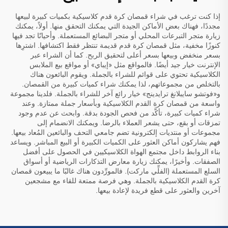
إذا كنت ترغب في شراء قمصان كرة قدم كلاسيكية بكميات كبيرة لبيعها
مجددًا، فهناك بعض الأماكن الجيدة التي يمكنك التحقق منها. أولاً، يمكنك
زيارة متجر التبرعات المحلي أو متجر البضائع المستعملة. وأحيانًا تجد فيها
كنوزًا مخفية، مثل قمصان كرة قدم قديمة تنتظر فقط اكتشافها. اشترِها
بسعر منخفض وبيعها بسعر أعلى لتحقيق الربح. كما أن الشراء عبر
الإنترنت خيار جيد أيضًا. فالمواقع مثل «إيباي» أو مواقع بيع الملابس
الكلاسيكية تحتوي على قوائم للشراء بالجملة. ويقوم البائعون هناك
بالتخلص من مجموعاتهم، لذا يمكنك شراء كميات كبيرة من القمصان.
و«فوتشو سايبلانغ ترايدينج» خيار رائع آخر للشراء بالجملة. فلدينا مجموعة
واسعة من قمصان كرة القدم الكلاسيكية وبأسعار جملة ممتازة. وعند
شراء كميات كبيرة، تأكَّد من فحص الجودة بدقة. وابحث عن عدم وجود
تمزقات أو بقع، حتى يشعر العملاء بالرضا. ويمكنك الانضمام إلى
مجموعات أو منتديات إلكترونية تضم جامعي التحف والبائعين المُعاد بيعها.
فهم يشاركون أماكن العثور على الكميات الكبيرة أو البيع المباشر. ويساعد
بناء الروابط داخل مجتمع الهواة الكلاسيكيين في الحصول على أفضل
الصفقات. وأخيرًا، يمكنك زيارة معارض التذكارات الرياضية أو أسواق
السلع المستعملة (الفلِّي ماركت). فالمورِّدون هناك غالبًا ما يبيعون قمصان
كرة القدم الكلاسيكية بالجملة. وهي فرصة ممتعة للقاء مع مشجعين
آخرين والعثور على قطع فريدة لإعادة بيعها.