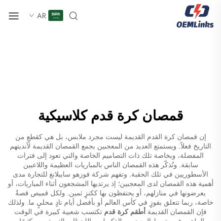
AR
قمصان كرة قدم كلاسيكية
إن قمصان كرة القدم القديمة ليست مجرد ملابس، بل هي كقطعٍ من
التاريخ فعلاً. ويستمتع العديد من المعجبين بجمع القمصان القديمة لأنديتهم
المفضلة، وبخاصة تلك ذات التصاميم الخاصة والتي تعود إلى فترات
سابقة. وتُذكّر هذه القمصان الناس بالمباريات العظيمة واللاعبين
الأسطوريين في تلك الحقبة. وتفهم شركة فوزهو سايبلانغ للتجارة مدى
أهمية هذه القمصان لدى المعجبين؛ إذ يرتديها المشجعون أثناء المباريات، أو
يعرضونها في منازلهم، أو يحتفظون بها ككنزٍ ثمين. ولكل قميص قصةٌ
خاصة، ربما تتعلق بفوزٍ في كأس العالم أو بأفضل أيام نادٍ محليٍ ما. ولذلك
فإن القمصان القديمة
أطقم كرة قدم
تكتسب شعبية كبيرة في الوقت
الراهن. فهي تربط المعجبين بالذكريات واللحظات التي تهمهم كثيرًا.