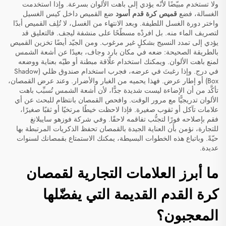
ولا تستخدم مبيّضًا لأنّه يؤدي إلى باهت الألوان بسرعة. وإذا استخدمت
الغسالة، فضع
قميص كرة قدم أسود
ضع القميص داخل كيس الغسيل
واختر دورة الغسل اللطيفة. وبعد الانتهاء من الغسل، لا تُلِف القميص أبدًا
لتصريف الماء منه. بل افردْه مسطّحًا على منشفة ليجف. فالتعليق قد
يؤدي إلى تمدد النسيج بشكلٍ غير مرغوب. ومن الجيّد أيضًا تخزين القميص
بالطريقة الصحيحة: ضعه في مكان بارد وجاف، بعيدًا عن أشعة الشمس
لمنع باهت الألوان. ويمكنك استخدام علّاقة مبطنة أو طيّه بعناية ووضعه
في درج. وإذا رغبتَ في عرضه، فجرب استخدام صندوق ظلي (Shadow
Box) أو إطار عرض. فهذا يحميه من الغبار والأضرار. وعند عرض القمصان،
تأكَّد من أن الإضاءة ليست شديدة جدًّا، لأن أشعة الشمس تُسبِّب باهت
الألوان تدريجيًّا مع مرور الوقت. وافحص القمصان بانتظام للبحث عن أي
علامات تآكل أو ثقوب صغيرة. فإذا لاحظت خيطًا مرتخيًا أو ثقبًا صغيرًا،
فقم بإصلاحه فورًا لتجنُّب تفاقمه لاحقًا. وفي شركة فوزهو سايبلانغ
للتجارة، نؤمن بأن العناية الجيدة بالقمصان تحفظ الذكريات المرتبطة بها
حيّةً. وباتباع هذه الخطوات البسيطة، يمكنك الاستمتاع بقمصانك لسنوات
عديدة.
ما أبرز العلامات التجارية لقمصان
كرة القدم القديمة التي يفضّلها
المعجبون؟