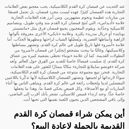
عند الحديث عن قمصان كرة القدم الكلاسيكية، يحب معجبو بعض العلامات
التجارية هذه القمصان كثيرًا. فهذه ليست مجرد قمصان، بل تحمل قصصًا
من مباريات عظيمة ونجوم مشهورين. ومن أبرز هذه العلامات التجارية
علامة «أديداس»، التي تُنتج قمصان كرة القدم منذ وقتٍ طويل، وبتصاميم
كلاسيكية وجذّابة. ويقوم المعجبون بجمع قمصان فرق مثل «مانشستر
يونايتد» أو «ريال مدريد» بكثرة. وعلامة «نايكي» الأخرى معروفة بألوانها
الزاهية وأنماطها العصرية، ويُفضّلها الشباب لراحتها ومظهرها الجذّاب. أما
علامة «أمبرو» فلها تاريخٌ طويل في عالم كرة القدم، وتشتهر ببساطتها
وكلاسيكيتها، وغالبًا ما يبحث مشجعو إنجلترا عن قمصان «أمبرو» من
البطولات القديمة. كما أن علامة «بوما» تحظى بشعبية كبيرة بين عشاق
كرة القدم، إذ صمّمت قمصانًا خاصةً للعديد من الفِرق حول العالم. وتُعد
شركة «فوتشو سايبلانغ للتجارة» مكانًا ممتازًا للعثور على هذه العلامات
التجارية. فنحن نبيع مجموعة متنوعة من قمصان كرة القدم الكلاسيكية،
سواءً لارتدائها أو لجمعها. وتشتهر القمصان الكلاسيكية لأنها تذكّرنا باللاعبين
المفضلين لدينا ولحظات رائعة في عالم كرة القدم. ويتباهى الناس بها أثناء
المباريات أو مع الأصدقاء. وكل قميصٍ يحكي قصةً ما، وهذا ما يجعلها
خاصةً جدًّا. وعند ارتداء قميص كلاسيكي، تشعر بأنك أقرب إلى الماضي،
وإلى باقي المشجعين الذين يحبون اللعبة نفسها التي تحبها أنت.
أين يمكن شراء قمصان كرة القدم
القديمة بالجملة لإعادة البيع؟