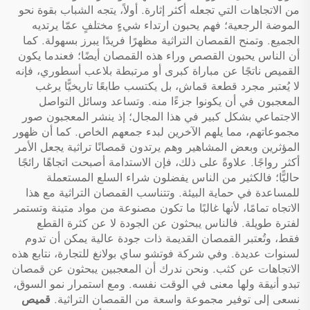
من الاتجاهات التي تجعله أكثر إثارة. أولاً، يتجه الشباب بقوة نحو
الموضة الرجعية؛ فهم يحبون ارتداء شيءٍ مختلفٍ عمّا يرتديه
الجميع. وتمنح القمصان التراثية مظهرًا فريدًا يبرز بسهولة. كما
أن الناس يحبون القصص وراء هذه القمصان أيضًا؛ فعندما يكون
القميص ناتجًا عن مباراة كبرى أو مرتبطة بلاعب أسطوري، فإنه
لا يُعتبر مجرد قطعة قماش، بل يكتسب طابعًا تاريخيًّا يرغب
المعجبون في أن يكونوا جزءًا منه. وتساعد وسائل التواصل
الاجتماعي بشكل كبير في هذا المجال؛ إذ ينشر المعجبون صور
مجموعاتهم، مما يلهم الآخرين لبدء جمعهم الخاص. كما أن ظهور
المؤثرين وبعض المشاهير وهم يرتدون قمصانًا تراثية يجعل الأمر
أكثر رواجًا. علاوةً على ذلك، فإن الاستدامة أصبحت اتجاهًا رائجًا
حاليًّا؛ فالكثير من الناس يفضلون شراء السلع المستعملة
للمساعدة في حماية البيئة. وتتناسب القمصان التراثية مع هذا
الاتجاه تمامًا، لأنها غالبًا ما تكون مصنوعة من مواد متينة وتستمر
لفترة طويلة. فالناس يبحثون عن الجودة لا عن كثرة القطع
فقط، وتُعتبر القمصان القديمة ذات جودة عالية يمكن أن تدوم
لسنوات عديدة. وفي شركة فوتشو ساي بولانغ للتجارة، نتابع هذه
الاتجاهات عن كثب. ونحن ندرك أن المعجبين يبحثون عن قمصان
تبدو أنيقة ولها معنى في الوقت نفسه. ومع استمرار نمو السوق،
نسعى إلى توفير مجموعة واسعة من القمصان التراثية.
قميص