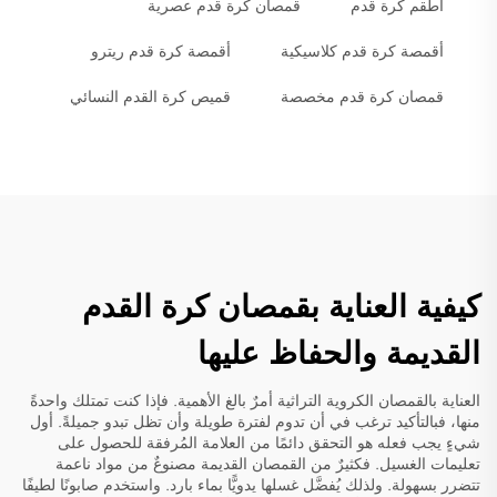
أطقم كرة قدم
قمصان كرة قدم عصرية
أقمصة كرة قدم كلاسيكية
أقمصة كرة قدم ريترو
قمصان كرة قدم مخصصة
قميص كرة القدم النسائي
كيفية العناية بقمصان كرة القدم
القديمة والحفاظ عليها
العناية بالقمصان الكروية التراثية أمرٌ بالغ الأهمية. فإذا كنت تمتلك واحدةً
منها، فبالتأكيد ترغب في أن تدوم لفترة طويلة وأن تظل تبدو جميلةً. أول
شيءٍ يجب فعله هو التحقق دائمًا من العلامة المُرفقة للحصول على
تعليمات الغسيل. فكثيرٌ من القمصان القديمة مصنوعٌ من مواد ناعمة
تتضرر بسهولة. ولذلك يُفضَّل غسلها يدويًّا بماء بارد. واستخدم صابونًا لطيفًا