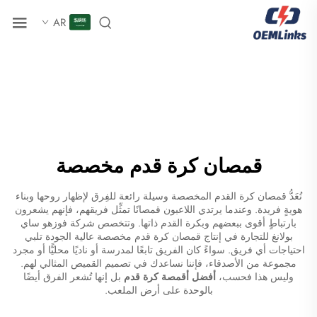
AR
قمصان كرة قدم مخصصة
تُعَدُّ قمصان كرة القدم المخصصة وسيلة رائعة للفِرق لإظهار روحها وبناء
هويةٍ فريدة. وعندما يرتدي اللاعبون قمصانًا تمثِّل فريقهم، فإنهم يشعرون
بارتباطٍ أقوى ببعضهم وبكرة القدم ذاتها. وتتخصص شركة فوزهو ساي
بولانغ للتجارة في إنتاج قمصان كرة قدم مخصصة عالية الجودة تلبي
احتياجات أي فريق. سواءً كان الفريق تابعًا لمدرسة أو ناديًا محليًّا أو مجرد
مجموعة من الأصدقاء، فإننا نساعدك في تصميم القميص المثالي لهم.
وليس هذا فحسب،
أفضل أقمصة كرة قدم
بل إنها تُشعر الفرق أيضًا
بالوحدة على أرض الملعب.