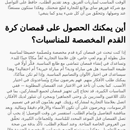
الوقت المناسب لمباريات الفريق. وبعد تقديم الطلب، حافظ على التواصل
مع شركة فوزهو ساي بولانغ للتجارة لتتبّع شحنتك. وهكذا ستكون مستعدًّا
عند وصولها، وتتحقّق من أن كل شيء يبدو كما ينبغي!
أين يمكنك الحصول على قمصان كرة
القدم المخصصة للمناسبات؟
إذا كنت تبحث عن قمصان كرة قدم مخصصة ومُصمَّمة خصيصًا لمناسبة
مثل بطولة أو يوم لعبٍ خاص، فإن علامتنا التجارية تُعَدُّ مكانًا جيدًا للبدء.
وتساعدك في إنشاء قمصان تتماشى مع طابع المناسبة. فكِّر أولًا في
طبيعة المناسبة: هل هي مباراة ودية؟ أم مباراة خيرية؟ أم احتفالية؟ وهذا
سيساعدك في اختيار الألوان والتصاميم المناسبة. وإذا لم تكن متأكدًا،
يمكنك طلب الأفكار منهم. فهم يعرضون نماذج ويُساعدونك في اختيار
الأنسب. كما يجب أن تأخذ في الاعتبار عدد القمصان المطلوبة — ففي
المناسبات الكبيرة، قد تحتاج إلى تجهيز قمصان لجميع المشاركين، بما في
ذلك اللاعبين والمدربين بل وحتى الجماهير! وبمجرد أن تتبلور لديك الأفكار،
اتصل بعلامتنا التجارية لمشاركة رؤيتك. فهم يقدّمون الدعم في تصميم
الرسومات، ويحرصون على أن تكون الأسماء والأرقام دقيقةً ومثالية. وبعد
مناقشة التفاصيل وإتمام الطلب، استفسر عن وقت التوصيل؛ إذ يجب أن
تصل القمصان قبل الموعد المحدد للمُناسبة. وللجماعات الكبيرة، تحقَّق
من العروض الخاصة المتاحة. وعند استلام الطلب، تأكَّد بدقة من صحة
جميع التفاصيل. وهكذا سيستمتع الجميع بقمصانهم المخصصة الجديدة خلال