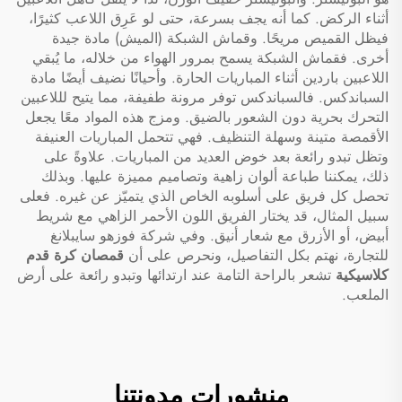
أثناء الركض. كما أنه يجف بسرعة، حتى لو عَرِق اللاعب كثيرًا،
فيظل القميص مريحًا. وقماش الشبكة (الميش) مادة جيدة
أخرى. فقماش الشبكة يسمح بمرور الهواء من خلاله، ما يُبقي
اللاعبين باردين أثناء المباريات الحارة. وأحيانًا نضيف أيضًا مادة
السباندكس. فالسباندكس توفر مرونة طفيفة، مما يتيح لللاعبين
التحرك بحرية دون الشعور بالضيق. ومزج هذه المواد معًا يجعل
الأقمصة متينة وسهلة التنظيف. فهي تتحمل المباريات العنيفة
وتظل تبدو رائعة بعد خوض العديد من المباريات. علاوةً على
ذلك، يمكننا طباعة ألوان زاهية وتصاميم مميزة عليها. وبذلك
تحصل كل فريق على أسلوبه الخاص الذي يتميّز عن غيره. فعلى
سبيل المثال، قد يختار الفريق اللون الأحمر الزاهي مع شريط
أبيض، أو الأزرق مع شعار أنيق. وفي شركة فوزهو سايبلانغ
للتجارة، نهتم بكل التفاصيل، ونحرص على أن
قمصان كرة قدم
كلاسيكية
تشعر بالراحة التامة عند ارتدائها وتبدو رائعة على أرض
الملعب.
منشورات مدونتنا