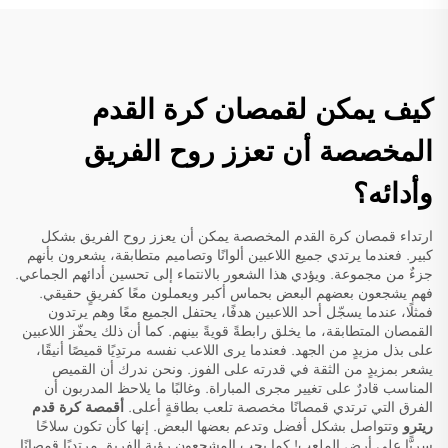
كيف يمكن لقمصان كرة القدم
المخصصة أن تعزز روح الفريق
وأدائه؟
ارتداء قمصان كرة القدم المخصصة يمكن أن يعزز روح الفريق بشكل
كبير. فعندما يرتدي جميع اللاعبين ألوانًا وتصاميم متطابقة، يشعرون بأنهم
جزءٌ من مجموعة. ويؤدي هذا الشعور بالانتماء إلى تحسين أدائهم الجماعي.
فهم يشجعون بعضهم البعض بحماس أكبر ويعملون معًا كفريقٍ حقيقي.
فمثلًا، عندما يسجّل أحد اللاعبين هدفًا، يحتفل الجميع معًا وهم يرتدون
القمصان المتطابقة، ما يخلق رابطةً قويةً بينهم. كما أن ذلك يحفّز اللاعبين
على بذل مزيدٍ من الجهد. فعندما يرى اللاعب نفسه مرتدِيًا قميصًا أنيقًا،
يشعر بمزيدٍ من الثقة في قدرته على الفوز. ونحن ندرك أن القميص
المناسب قادرٌ على تغيير مجرى المباراة. وغالبًا ما يلاحظ المدربون أن
الفرق التي ترتدي قمصانًا مخصصة تلعب بطاقةٍ أعلى.
أقمصة كرة قدم
ريترو
وتتواصل بشكل أفضل وتدعم بعضها البعض. إنها كأن تكون سلاحًا
سريًّا على أرض الملعب! كما يحب المشجعون رؤية الفريق مرتدِيًا قمصانًا