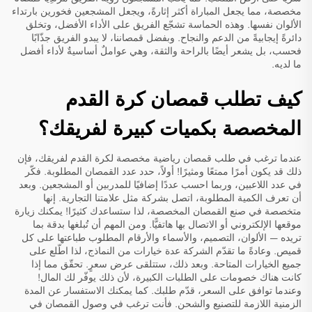
مخصصة، مما يجعل المباراة أكثر إثارةً، ويجعل المشجعين فخورين بارتداء
الألوان نفسها. وهذه الحماسة تشجّع الفريق على الأداء الأفضل، وتخلق
دائرةً إيجابيةً من الدعم والنجاح. وبفضل قمصاننا، لا يبدو الفريق جذّابًا
فحسب، بل يشعر أيضًا بالراحة والثقة، وهي عواملٌ أساسيةٌ لأداء أفضل
ما لديه.
كيف تطلب قمصان كرة القدم
المخصصة بكميات كبيرة لفريقك؟
عندما ترغب في طلب قمصان رياضية مخصصة لكرة القدم لفريقك، فإن
ذلك قد يكون أمرًا ممتعًا ومثيرًا! أولاً، حدد عدد القمصان المطلوبة. فكّر
في عدد اللاعبين، وربما احسب عددًا إضافيًا للمدربين أو المشجعين. وبعد
أن تعرف الكمية المطلوبة، اتصل بشركة مثل علامتنا التجارية. إنها
متخصصة في صنع القمصان المخصصة، لذا ستساعدك كثيرًا! يمكنك زيارة
موقعها الإلكتروني أو الاتصال بها هاتفيًّا. ومن المهم أن تُبلغها بدقة بما
تريده — الألوان، التصميم، والأسماء والأرقام المطلوب طباعتها على كل
قميص. وعادةً ما تقدّم الشركة عدة خيارات من النماذج، لذا اطّلع على
جميع الخيارات المتاحة. وبعد ذلك، ستتلقى عرض سعرٍ. تحقّق مما إذا
كانت هناك خصومات على الطلبات الكبيرة، لأن ذلك يوفّر لك المال!
وعندما توافق على السعر، قدّم طلبك. كما يمكنك الاستفسار عن المدة
الزمنية اللازمة للتصنيع والشحن. فأنت ترغب في وصول القمصان في