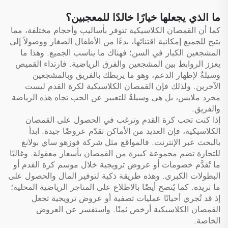
ما الذي يجعلها خيارًا خالدًا للمعجبين؟
كما أن القمصان الكلاسيكية تتوفر بأساليب وأحجام مختلفة، مما
يتيح للجميع إمكانية اقتنائها، بدءًا من الأطفال الصغار ووصولاً إلى
المشجعين الكبار في السن؛ فهناك ما يناسب الجميع. وهذا ما
يعزز الروابط بين المشجعين والفرق الرياضية. فارتداء القميص
وسيلةٌ لإظهار الدعم، وهو ما يربطك بالفريق وبالمشجعين
الآخرين. ولذلك فإن القمصان الكلاسيكية لكرة القدم ليست
مجرد ملابس، بل هي وسيلةٌ للتعبير عن الحب تجاه هذه الرياضة
والفريق.
إذا كنت تحب كرة القدم وترغب في الحصول على القمصان
الكلاسيكية، فإن العديد من الأماكن تقدّم عروضًا جيدة. ابدأ
بالبحث عبر الإنترنت. فالمواقع مثل شركة فوزهو ساي بولانغ
للتجارة تضم مجموعة كبيرة من القمصان بأسعار معقولة. وغالبًا
ما تُقدَّم خصومات أو عروض ترويجية خلال موسم كرة القدم أو
البطولات الكبرى. وهذه طريقة ذكية لتوفير المال والحصول على
ما تريده. كما يُنصح أيضًا بالاطلاع على المتاجر الرياضية المحلية؛
إذ قد تُجري أحيانًا عمليات تصفية أو عروض ترويجية تجعل
القمصان الكلاسيكية أرخص ثمنًا. واستفسر عن العروض
الخاصة.