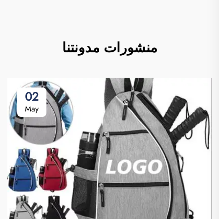
منشورات مدونتنا
02
May