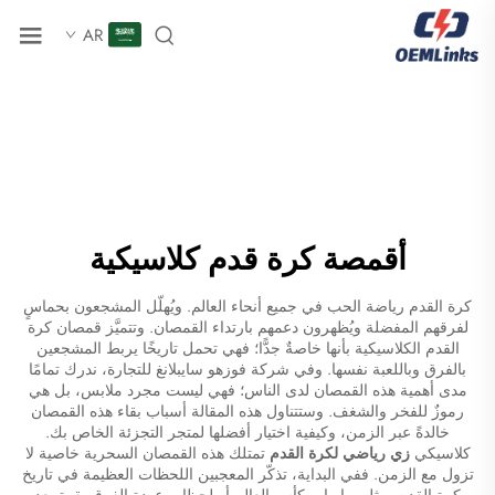
AR
أقمصة كرة قدم كلاسيكية
كرة القدم رياضة الحب في جميع أنحاء العالم. ويُهلّل المشجعون بحماسٍ
لفرقهم المفضلة ويُظهرون دعمهم بارتداء القمصان. وتتميَّز قمصان كرة
القدم الكلاسيكية بأنها خاصةٌ جدًّا؛ فهي تحمل تاريخًا يربط المشجعين
بالفرق وباللعبة نفسها. وفي شركة فوزهو سايبلانغ للتجارة، ندرك تمامًا
مدى أهمية هذه القمصان لدى الناس؛ فهي ليست مجرد ملابس، بل هي
رموزٌ للفخر والشغف. وستتناول هذه المقالة أسباب بقاء هذه القمصان
خالدةً عبر الزمن، وكيفية اختيار أفضلها لمتجر التجزئة الخاص بك.
كلاسيكي
زي رياضي لكرة القدم
تمتلك هذه القمصان السحرية خاصية لا
تزول مع الزمن. ففي البداية، تذكّر المعجبين اللحظات العظيمة في تاريخ
كرة القدم، مثل مباريات كأس العالم أو لحظات عودة الفرق بقوة بعد