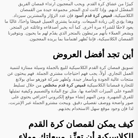
كبيرًا من عشاق كرة القدم. ويحب المعجبون ارتداء قمصان الفريق
المفضّل لديهم. وإذا كانت لدى المتجر مجموعة جيدة من القمصان
الكلاسيكية،
قميص كرة قدم أسود
فإن عدد الزوّار والمشترين سيزداد.
وهذا يؤدي إلى زيادة المبيعات. وعندما يشتري العميل قميصًا واحدًا، غالبًا ما
يعود لاحقًا للشراء مرة أخرى. كما أنه يخبر أصدقاءه وعائلته عن المتجر.
ويشعر العملاء بأنهم مرتبطون بالمتجر الذي يقدّم لهم ما يحبون. وبتوفيرنا
القمصان الكلاسيكية، فإننا نُظهر اهتمامنا بما يريده المعجبون.
أين تجد أفضل العروض
تسويق قمصان كرة القدم الكلاسيكية للبيع بالجملة وسيلة ممتازة لتنمية
العمل التجاري. أولاً، يجب فهم احتياجات مشتري الجملة. فهم يبحثون عن
منتجات عالية الجودة وبأسعار جيدة. وتُظهر شركة فوزهو ساي بولانغ
للتجارة قمصاننا الكلاسيكية
قميص كرة قدم مخصّص
من خلال تسليط
الضوء على الميزات الخاصة بها، مثل نوع المادة والتصميم وكيفية تمثيلها
للفرق الشهيرة. ومن المهم إنشاء موقع إلكتروني احترافي يحتوي على
صور واضحة ووصف تفصيلي دقيق. ويبحث مشترو الجملة عبر الإنترنت،
لذا فإن وجود موقع سهل الاستخدام يجذبهم.
كيف يمكن لقمصان كرة القدم
الكلاسيكية أن تعزِّز مبيعاتك وولاء