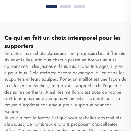
ensemble complet
football, tenues d'équipe
d'uniformes de football, t-
pour la Thaïlande, kits
shirts de football,
complets, survêtements
ensembles d'uniformes,
de football, maillots de
maillots de football
football sublimés,
sublimés
vêtements de football
Ce qui en fait un choix intemporel pour les
supporters
En outre, les maillots classiques sont proposés dans différents
styles et tailles, afin que chacun puisse en trouver un à sa
convenance : des jeunes enfants aux supporters âgés, il y en
a pour tous. Cela renforce encore davantage le lien entre les
supporters et leurs équipes. Porter un maillot est une façon de
manifester son soutien, ce qui vous rapproche de l'équipe et
des autres partisans. Ainsi, les maillots classiques de football
sont bien plus que de simples vêtements : ils constituent un
moyen d'exprimer son amour pour le sport et pour son
équipe.
Si vous aimez le football et que vous souhaitez des maillots
classiques, de nombreux endroits proposent d'excellentes
offres. Commencez par chercher en ligne. Des sites comme