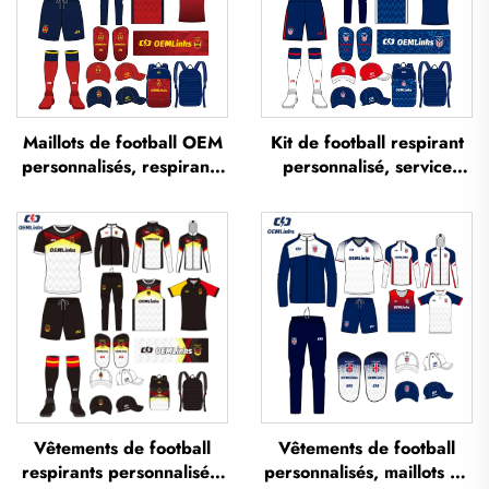
Maillots de football OEM
Kit de football respirant
personnalisés, respirants
personnalisé, service
et imprimés par
OEM, maillots de football
sublimation — maillots
personnalisés, tenues
d'équipe de football,
complètes de football,
vêtements de football, t-
maillots de football
shirts de football
sublimés
personnalisés
Vêtements de football
Vêtements de football
respirants personnalisés,
personnalisés, maillots de