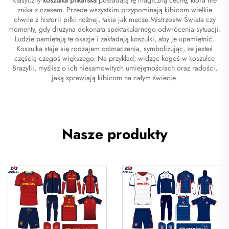
znika z czasem. Przede wszystkim przypominają kibicom wielkie
chwile z historii piłki nożnej, takie jak mecze Mistrzostw Świata czy
momenty, gdy drużyna dokonała spektakularnego odwrócenia sytuacji.
Ludzie pamiętają te okazje i zakładają koszulki, aby je upamiętnić.
Koszulka staje się rodzajem odznaczenia, symbolizując, że jesteś
częścią czegoś większego. Na przykład, widząc kogoś w koszulce
Brazylii, myślisz o ich niesamowitych umiejętnościach oraz radości,
jaką sprawiają kibicom na całym świecie.
Nasze produkty