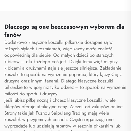
koszulka piłkarska,
kombinezon treningowy
zestaw piłkarski,
do piłki nożnej,
uniformy, zestawy,
sublimowane koszulki
sublimacyjne koszulki
piłkarskie, stroje
Dlaczego są one bezczasowym wyborem dla
piłkarskie
piłkarskie
fanów
Dodatkowo klasyczne koszulki piłkarskie dostępne są w
różnych stylach i rozmiarach, więc każdy może znaleźć
odpowiednią dla siebie. Od małych dzieci po starszych
kibiców – dla każdego coś jest. Dzięki temu więź między
kibicami a drużynami staje się jeszcze silniejsza. Zakładanie
koszulki to sposób na wyrażenie poparcia, który łączy Cię z
drużyną oraz innymi fanami. Dlatego klasyczne koszulki
piłkarskie to więcej niż tylko odzież – to sposób na wyrażenie
miłości do sportu i drużyny.
Jeśli lubisz piłkę nożną i chcesz klasyczne koszulki, wiele
sklepów oferuje atrakcyjne ceny. Zacznij od zakupów online.
Strony takie jak Fuzhou Saipulang Trading mają wiele
koszulek w przyjemnych cenach. Często organizują one
wyprzedaże lub udzielają rabatów w sezonie piłkarskim lub