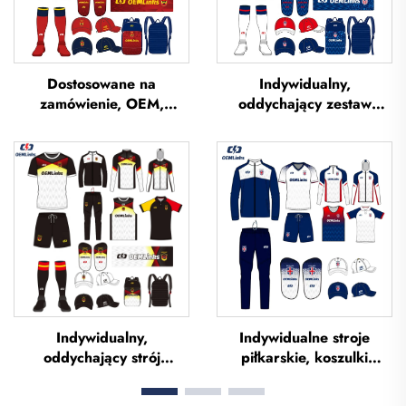
Dostosowane na
Indywidualny,
zamówienie, OEM,
oddychający zestaw
oddychające koszulki
strojów piłkarskich –
piłkarskie z sublimacją,
usługa OEM,
koszulki drużynowe do
indywidualne koszulki
piłki nożnej, odzież
piłkarskie, zestawy
piłkarska, koszulki
jednolitych strojów
futbolowe,
piłkarskich, sublimowane
niestandardowe koszulki
koszulki piłkarskie
piłkarskie
Indywidualny,
Indywidualne stroje
oddychający strój
piłkarskie, koszulki
piłkarski – pełny zestaw,
piłkarskie, zestaw strojów
uniform piłkarski,
jednolitych dla Tajlandii,