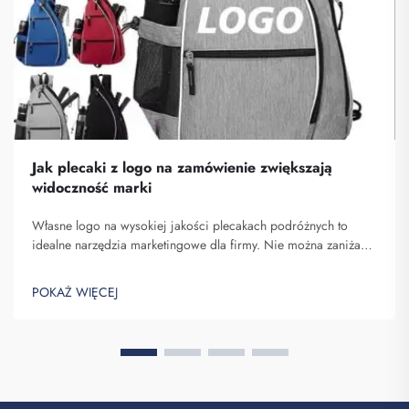
Jak plecaki z logo na zamówienie zwiększają
widoczność marki
Własne logo na wysokiej jakości plecakach podróżnych to
idealne narzędzia marketingowe dla firmy. Nie można zaniżać
znaczenia faktu, że nazwa Twojej marki pojawia się przed
oczami wielu osób. Za każdym razem, gdy osoba niosąca Twój
POKAŻ WIĘCEJ
plecak na plecach...