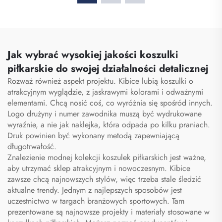
jednolitych dla Tajlandii,
treningowe do piłki
kombinezon treningowy
nożnej / kamizelki biby /
do piłki nożnej,
kamizelki piłkarskie
sublimowane koszulki
piłkarskie, stroje
Jak wybrać wysokiej jakości koszulki
piłkarskie
piłkarskie do swojej działalności detalicznej
Rozważ również aspekt projektu. Kibice lubią koszulki o
atrakcyjnym wyglądzie, z jaskrawymi kolorami i odważnymi
elementami. Chcą nosić coś, co wyróżnia się spośród innych.
Logo drużyny i numer zawodnika muszą być wydrukowane
wyraźnie, a nie jak naklejka, która odpada po kilku praniach.
Druk powinien być wykonany metodą zapewniającą
długotrwałość.
Znalezienie modnej kolekcji koszulek piłkarskich jest ważne,
aby utrzymać sklep atrakcyjnym i nowoczesnym. Kibice
zawsze chcą najnowszych stylów, więc trzeba stale śledzić
aktualne trendy. Jednym z najlepszych sposobów jest
uczestnictwo w targach branżowych sportowych. Tam
prezentowane są najnowsze projekty i materiały stosowane w