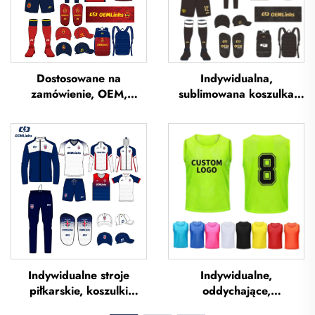
Dostosowane na
Indywidualna,
zamówienie, OEM,
sublimowana koszulka
oddychające koszulki
piłkarska, koszulka
piłkarskie z sublimacją,
drużyny piłkarskiej,
koszulki drużynowe do
koszulki piłkarskie,
piłki nożnej, odzież
uniform piłkarski,
piłkarska, koszulki
koszulka piłkarska,
futbolowe,
odzież piłkarska,
niestandardowe koszulki
koszulka piłkarska
piłkarskie
Indywidualne stroje
Indywidualne,
piłkarskie, koszulki
oddychające,
piłkarskie, zestaw strojów
sublimowane kamizelki