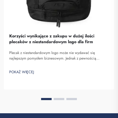
Korzyści wynikające z zakupu w dużej ilości
plecaków z niestandardowym logo dla firm
Plecak z niestandardowym logo może nie wydawać się
najlepszym pomysłem biznesowym. Jednak z pewnością
pomaga on wyróżnić się spośród konkurencji. Fuzhou
Saipulang Trading to firma, która realizuje masowe zamówienia
POKAŻ WIĘCEJ
takich plecaków w celu budowania świadomości marki. Wiesz,
kiedy ...