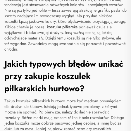
tendencją jest stosowanie odważnych kolorów i specjalnych wzorów.
Nie są już tylko jednolite – teraz zawierają atrakcyjne grafiki, paski lub
kształty nadające im nowoczesny wygląd. Na przykład niektóre
koszulki łączą jaskrawe kolory, które błyskawicznie przyciągają uwagę.
Kibice chętnie je noszą,
koszulka piłkarska
ponieważ czują się
wyjątkowo i blisko swojej drużyny. Inną ważną cechą są lekkie,
oddychające materiały. Dzięki temu koszulki są nie tylko stylowe, ale
też wygodne. Zawodnicy mogą swobodnie się poruszać i pozostawać
chłodni.
Jakich typowych błędów unikać
przy zakupie koszulek
piłkarskich hurtowo?
Zakup koszulek piłkarskich hurtowo może być mądrym posunięciem
dla drużyn lub klubów. Istnieją jednak typowe problemy, z którymi
można się spotkać. Po pierwsze, należy dokładnie sprawdzić
rozmiary. Różne marki mają czasem różne tabele rozmiarów. Dlatego
jedna koszulka może dobrze pasować jednej osobie, a innej być za
duża lub za mała. Lepiej najpierw zebrać rozmiary wszystkich