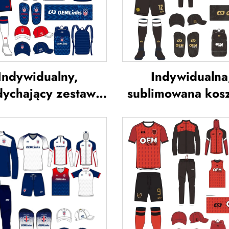
Indywidualny,
Indywidualna
ychający zestaw
sublimowana kos
ojów piłkarskich –
piłkarska, kosz
usługa OEM,
drużyny piłkarsk
widualne koszulki
koszulki piłkars
łkarskie, zestawy
uniform piłkars
dnolitych strojów
koszulka piłkar
piłkarskich,
odzież piłkars
limowane koszulki
koszulka piłkar
piłkarskie