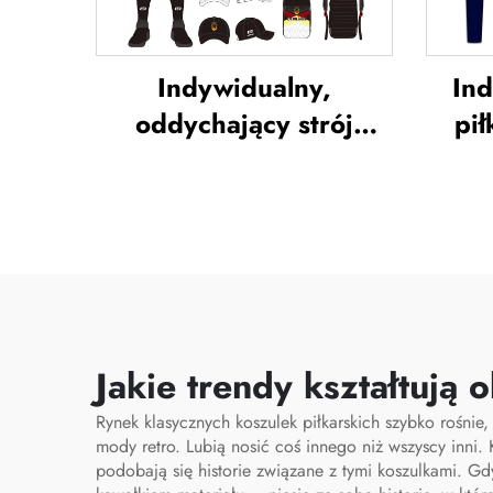
Indywidualny,
Ind
oddychający strój
pił
piłkarski – pełny
pi
zestaw, uniform
stro
piłkarski, koszulka
Tajl
piłkarska, zestaw
tre
piłkarski, uniformy,
noż
zestawy, sublimacyjne
kos
koszulki piłkarskie
s
Jakie trendy kształtują
Rynek klasycznych koszulek piłkarskich szybko rośnie
mody retro. Lubią nosić coś innego niż wszyscy inni.
podobają się historie związane z tymi koszulkami. G