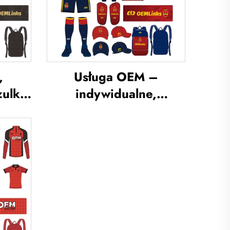
,
Usługa OEM –
zulka
indywidualne,
ulka
przewiewne odzież
iej,
treningowa do piłki
kie,
nożnej, indywidualne
ki,
koszulki piłkarskie,
ska,
koszulki drużynowe do
ka,
piłki nożnej, mundury
ska
piłkarskie,
sublimowane koszulki