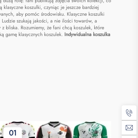
dużą rolę: fani publikują zdjęcia swoich kolekcji, co
ą klasyczne koszulki, czyniąc je jeszcze bardziej
anych, aby pomóc środowisku. Klasyczne koszulki
udzie szukają jakości, a nie ilości towarów, a
 z bliska. Rozumiemy, że fani chcą koszulek, które
roką gamę klasycznych koszulek.
Indywidualna koszulka
01