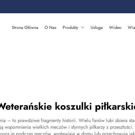
Strona Główna
O Nas
Produkty
Usługa
Wideo
Wia
Weterańskie koszulki piłkarski
rania – to prawdziwe fragmenty historii. Wielu fanów lubi zbiera st
ują wspomnienia wielkich meczów i słynnych piłkarzy z przeszłośc
: noszą je podczas meczów, wystawiają w domu lub przechowują jak