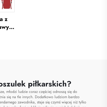
piłkarskie
a z
tawy
kich
do
dzież
łki
my
ich
oszulek piłkarskich?
sze, młodzi ludzie coraz częściej odnoszą się do
óżnia się na tle innych. Dodatkowo ludziom bardzo
ndarnego zawodnika, staje się czymś więcej niż tylko