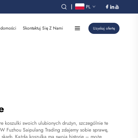
|
PL
domości
Skontaktuj Się Z Nami
Uzyskaj ofertę
e
are koszulki swoich ulubionych drużyn, szczególnie te
i. W Fuzhou Saipulang Trading zdajemy sobie sprawę,
 skarb. Każda koszulka ma swoją historię – może