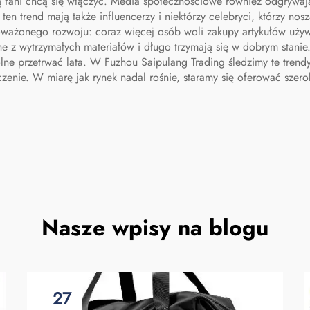
rą fani chcą się włączyć. Media społecznościowe również odgrywają 
en trend mają także influencerzy i niektórzy celebryci, którzy nosz
oważonego rozwoju: coraz więcej osób woli zakupy artykułów używ
 z wytrzymałych materiałów i długo trzymają się w dobrym stanie. L
olne przetrwać lata. W Fuzhou Saipulang Trading śledzimy te trendy
czenie. W miarę jak rynek nadal rośnie, staramy się oferować sze
Nasze wpisy na blogu
27