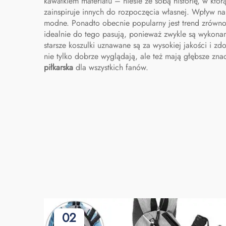
kawałkiem materiału – niesie ze sobą historię, w któ
zainspiruje innych do rozpoczęcia własnej. Wpływ na t
modne. Ponadto obecnie popularny jest trend zrówn
idealnie do tego pasują, ponieważ zwykle są wykonane
starsze koszulki uznawane są za wysokiej jakości i zd
nie tylko dobrze wyglądają, ale też mają głębsze zna
piłkarska
dla wszystkich fanów.
02