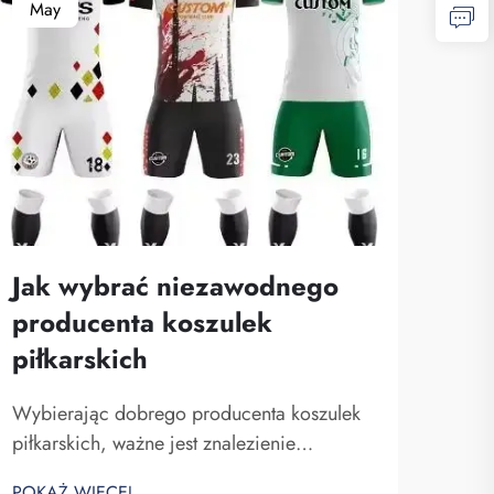
May
Jak wybrać niezawodnego
producenta koszulek
piłkarskich
Wybierając dobrego producenta koszulek
piłkarskich, ważne jest znalezienie
odpowiedniego partnera. Szukasz firmy,
POKAŻ WIĘCEJ