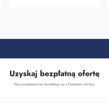
producenci je wytwarzają. Fuzhou
Saipulang Trading to dobry wybór dla firm
chcących q...
Uzyskaj bezpłatną ofertę
Nasz przedstawiciel skontaktuje się z Państwem wkrótce.