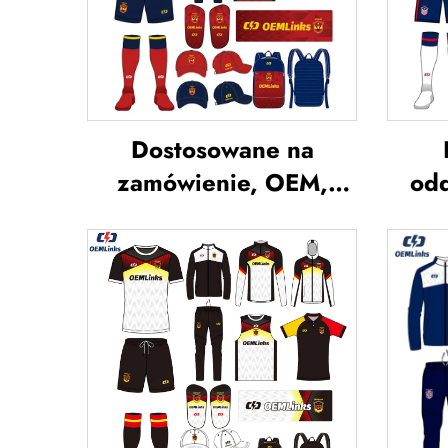
Dostosowane na
zamówienie, OEM,
odd
oddychające koszulki
str
piłkarskie z sublimacją,
koszulki drużynowe do
indy
piłki nożnej, odzież
pi
piłkarska, koszulki
je
futbolowe,
niestandardowe
sub
koszulki piłkarskie