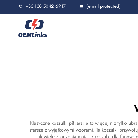
+86-138 5042 6917
[email protected]
Klasyczne koszulki piłkarskie to więcej niż tylko ub
starsze z wyjątkowymi wzorami. Te koszulki przywoł
jak wiele znaczenia mają te koszulki dla fanów