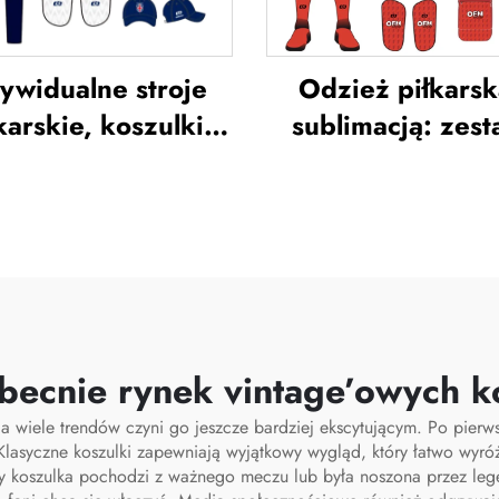
ywidualne stroje
Odzież piłkarsk
karskie, koszulki
sublimacją: zes
łkarskie, zestaw
koszulek piłkars
jów jednolitych dla
dla mężczyzn 
andii, kombinezon
treningów,
ningowy do piłki
niestandardowa o
nej, sublimowane
sportowa do pi
zulki piłkarskie,
nożnej, unifor
troje piłkarskie
drużyn piłkarsk
 obecnie rynek vintage’owych k
, a wiele trendów czyni go jeszcze bardziej ekscytującym. Po pierw
 Klasyczne koszulki zapewniają wyjątkowy wygląd, który łatwo wyr
dy koszulka pochodzi z ważnego meczu lub była noszona przez lege