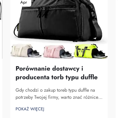
Apr
Porównanie dostawcy i
producenta torb typu duffle
Gdy chodzi o zakup toreb typu duffle na
potrzeby Twojej firmy, warto znać różnice
między dostawcą a producentem. Dostawcy
POKAŻ WIĘCEJ
to firmy sprzedające towary, podczas gdy