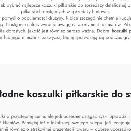
jak wybrać najlepsze koszulki piłkarskie do sprzedaży detalicznej 
piłkarskich dostępnych w sprzedaży hurtowej.
w pomyśl o popularności drużyny. Kibice szczególnie chętnie kupuj
dają. Następnie należy zwrócić uwagę na asortyment rozmiarów. Pił
 dla dorosłych. Jakość jest również bardzo ważna. Dobre
koszulki p
ster lub jego mieszanki zazwyczaj lepiej sprawdzają się podczas gry
łodne koszulki piłkarskie do 
 w przystępnej cenie, ale jednocześnie osiągać zysk. Sprawdź, il
ientów. Pamiętaj też o lokalizacji swojego sklepu. Jeśli znajduje 
omnij również o atrakcyjnej prezentacji towaru – dobrze uporządk