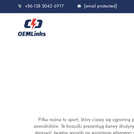
+86-138 5042 6917
[email protected]
Piłka nożna to sport, który cieszy się ogromną 
zawodników. Te koszulki prezentują barwy drużyny 
stanowić świetny sposób na wyrażenie własnego s