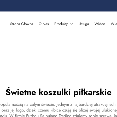
Strona Główna
O Nas
Produkty
Usługa
Wideo
Wia
Świetne koszulki piłkarskie
popularnością na całym świecie. Jednym z najbardziej atrakcyjnych
oraz jej logo, dzięki czemu kibice czują się bliżej swojej ulubio
tylu. W firmie Fuzhou Saipulang Trading zdajemy sobie sprawę, jak