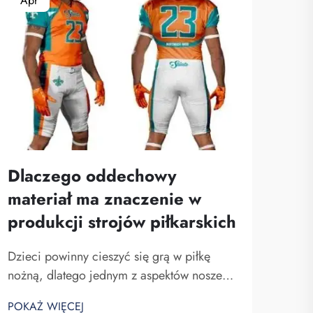
Apr
Ma
Dlaczego oddechowy
materiał ma znaczenie w
produkcji strojów piłkarskich
Dru
ni
Dzieci powinny cieszyć się grą w piłkę
kos
nożną, dlatego jednym z aspektów noszenia
kor
stroju jest jego przyjemne uczucie na
POKAŻ WIĘCEJ
skórze. Uważam, że ważnym czynnikiem