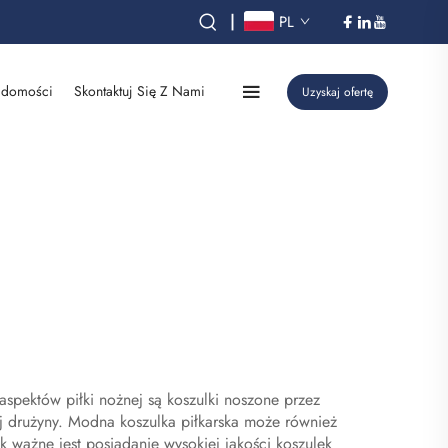
|
PL
domości
Skontaktuj Się Z Nami
Uzyskaj ofertę
 aspektów piłki nożnej są koszulki noszone przez
nej drużyny. Modna koszulka piłkarska może również
 ważne jest posiadanie wysokiej jakości koszulek