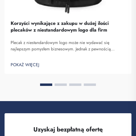
Korzyści wynikające z zakupu w dużej ilości
plecaków z niestandardowym logo dla firm
Plecak z niestandardowym logo może nie wydawać się
najlepszym pomysłem biznesowym. Jednak z pewnością
pomaga on wyróżnić się spośród konkurencji. Fuzhou
Saipulang Trading to firma, która realizuje masowe zamówienia
POKAŻ WIĘCEJ
takich plecaków w celu budowania świadomości marki. Wiesz,
kiedy ...
Uzyskaj bezpłatną ofertę