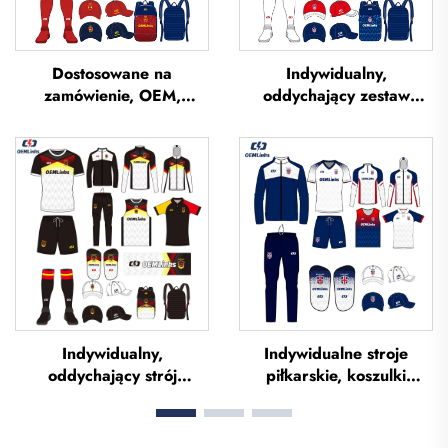
Dostosowane na
Indywidualny,
zamówienie, OEM,
oddychający zestaw
oddychające koszulki
strojów piłkarskich –
piłkarskie z sublimacją,
usługa OEM,
koszulki drużynowe do
indywidualne koszulki
piłki nożnej, odzież
piłkarskie, zestawy
piłkarska, koszulki
jednolitych strojów
futbolowe,
piłkarskich, sublimowane
niestandardowe koszulki
koszulki piłkarskie
piłkarskie
Indywidualny,
Indywidualne stroje
oddychający strój
piłkarskie, koszulki
piłkarski – pełny zestaw,
piłkarskie, zestaw strojów
uniform piłkarski,
jednolitych dla Tajlandii,
koszulka piłkarska,
kombinezon treningowy