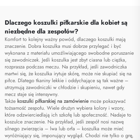
zestaw piłkarski,
do piłki nożnej,
uniformy, zestawy,
sublimowane koszulki
sublimacyjne koszulki
piłkarskie, stroje
Dlaczego koszulki piłkarskie dla kobiet są
piłkarskie
piłkarskie
niezbędne dla zespołów?
Komfort to kolejny ważny powód, dlaczego koszulki mają
znaczenie. Dobra koszulka musi dobrze przylegać i być
wykonana z materiału umożliwiającego swobodne poruszanie
się zawodniczek. Jeśli koszulka jest zbyt ciasna lub ciężka,
rozprasza podczas meczu. Na przykład, jeśli zawodniczka
martwi się, że koszulka irytuje skórę, może nie skupiać się na
piłce. Dlatego tkaniny lekkie i oddychające są tak ważne –
utrzymują zawodniczki w chłodzie i skupieniu, nawet gdy
mecz staje się intensywny.
Także
koszulki piłkarskiej na zamówienie
może pokazywać
tożsamość zespołu. Wiele drużyn wybiera kolory i wzory,
które odzwierciedlają ich szkołę lub społeczność. Nadaje to
koszulce znaczenie. Na przykład, jeśli zespół nosi nazwę
silnego zwierzęcia – lwa lub orła – koszulka może mieć
wyróżniający się, imponujący wygląd. Chodzi nie tylko o grę,