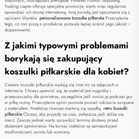
znajomych, oszczędzasz pieniądze. Ponadto Fuzhou Saipulang
Trading często oferuje specjalne promocje, warto więc regularnie
sprawdzać ich stronę internetową. Inną poradą jest zapoznanie się z
opiniami klientów.
personalizowana koszulka piłkarska
Przeczytanie
tego, co inni piszą o produkcie, pozwala lepiej ocenić jego jakość i
dopasowanie.
Z jakimi typowymi problemami
borykają się zakupujący
koszulki piłkarskie dla kobiet?
Czasem koszulki piłkarskie wydają się inne niż na zdjęciach w
internecie. Chcesz upewnić się, że materiał jest wygodny i
przepuszczalny dla powietrza, szczególnie jeśli nosisz je podczas gry
w piłkę nożną. Przeczytanie opinii pomoże poznać odczucia związane
z materiałem. Niektórzy również martwią się wysyłką.
retro koszulki
piłkarskie
Chcesz, aby przyszły na czas, zwłaszcza jeśli zbliża się
mecz. Zawsze jednak warto sprawdzić terminy dostawy przed
złożeniem zamówienia. Na koniec niektórzy są zaniepokojeni
możliwościami zwrotu lub wymiany.